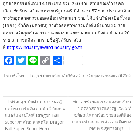
อุตสาหกรรมดีเด่น 14 ประเภท รวม 240 ราย ส่วนเกณฑ์การคัด
เลือกเข้ารับรางวัลจากนายกรัฐมนตรี มีจำนวน 57 ราย ประกอบด้วย
รางวัลอุตสาหกรรมยอดเยี่ยม จำนวน 1 ราย ได้แก่ บริษัท เบียร์ไทย
(1991) จำกัด (มหาชน) รางวัลอุตสาหกรรมดีเด่นจำนวน 36 ราย
และรางวัลอุตสาหกรรมขนาดกลางและขนาดย่อมดีเด่น จำนวน 20
ราย สามารถติดตามรายชื่อผู้ได้รับรางวัล
ที่
https://industryaward.industry.go.th
F
T
Li
C
S
ac
w
n
o
h
ข่าวทั่วไทย
ก.อุตฯ ประกาศผล 57 บริษัท คว้ารางวัล อุตสาหกรรมแห่งปี 2565
e
itt
e
p
ar
:
b
er
y
e
o
Li
แนะแนว
พร้อมลุย! กับตำนานการต่อสู้
พม. ลุยช่วยคนเร่ร่อนลงทะเบียน
o
n
เรื่อง
บัตรสวัสดิการแห่งรัฐ 2565 ที่
บทใหม่ การันตีความมันส์ กับภาพ
จ.พิษณุโลก พร้อมช่วยสองพี่น้อง
k
k
ยนตร์แฟรนไชส์ Dragon Ball
ถูกกระทำอนาจารล่วงละเมิดทาง
Super ภาคใหม่ล่าสุดใน Dragon
เพศ ที่ จ.สุพรรณบุรี :
Ball Super: Super Hero :