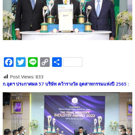
F
T
Li
C
S
ac
w
n
o
h
Post Views:
833
e
itt
e
p
ar
ก
.อุตฯ ประกาศผล 57 บริษัท คว้ารางวัล อุตสาหกรรมแห่งปี 2565 :
b
er
y
e
o
Li
o
n
k
k