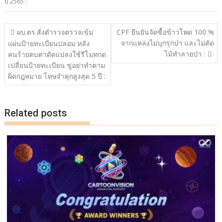
ปี 2565 :
b
er
y
e
o
Li
แนะแนว
ผบ.ตร.สั่งตำรวจตรวจเข้ม
CPF ยืนยันจัดซื้อข้าวโพด 100 %
o
n
เรื่อง
จากแหล่งไม่บุกรุกป่า และไม่ตัด
แผ่นป้ายทะเบียนปลอม หลัง
ไม้ทำลายป่า :
k
k
คนร้ายตบตาดัดแปลงใช้รีโมทกด
เปลี่ยนป้ายทะเบียน ขู่อย่าทำตาม
ผิดกฎหมาย โทษจำคุกสูงสุด 5 ปี :
Related posts