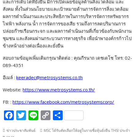
และการเติบโตที่ยั่งยืน มีการเปิดเผยข้อมูลด้านสิ่งแวดล้อม และ
สังคม ทั้งในส่วนนโยบายและเป้าหมายด้านการจัดการสิ่งแวดล้อม
ผลการดำเนินงานและประสิทธิภาพในการบริหารจัดการทรัพยากร
ไฟฟ้า พลังงาน น้ำ การจัดการของเสีย รวมถึงการลดปริมาณการ
ปล่อยก๊าซเรือนกระจก และผลการดำเนินงานที่เกี่ยวข้องกับพนักงาน
ชุมชน และสังคมผ่านกระบวนการทางธุรกิจ เพื่อนำพาองค์กรก้าวไป
ข้างหน้าอย่างต่อเนื่องและยั่งยืน
สอบถามข้อมูลเพิ่มเติมกรุณาติดต่อ : คุณกีรนาถ เดชเดโช โทร: 02-
089-4351
อีเมล์ :
keeradec@metrosystems.co.th
Website:
https://www.metrosystems.co.th/
FB: :
https://www.facebook.com/metrosystemscorp/
F
T
Li
C
S
ac
w
n
o
h
ข่าวประชาสัมพันธ์
MSC ได้รับคัดเลือกให้อยู่ในรายชื่อหุ้นยั่งยืน THSI ประจำ
e
itt
e
p
ar