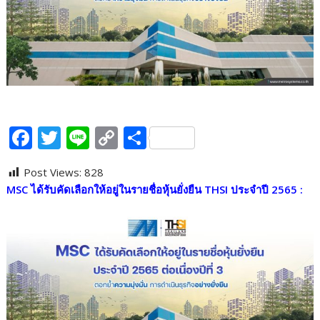
F
T
Li
C
S
ac
w
n
o
h
Post Views:
828
e
itt
e
p
ar
MSC ได้รับคัดเลือกให้อยู่ในรายชื่อหุ้นยั่งยืน THSI ประจำปี 2565 :
b
er
y
e
o
Li
o
n
k
k