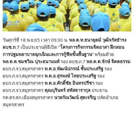
วันศุกร์ที่ 18 พ.ย.65 เวลา 09.30 น.
พล.ต.ท.ธนายุตม์ วุฒิจรัสธำรง
ผบช.ภ.7
เป็นประธานพิธีเปิด
“โครงการกิจกรรมจิตอาสา ฝึกสอน
การปฐมพยาบาลฉุกเฉินและการกู้ชีพขั้นพื้นฐาน”
พร้อมด้วย
พล.ต.ต.ชมชวิณ ปุระธนานนท์
รอง ผบช.ภ.7
พล.ต.ต.จักษ์ จิตตธรรม
ผบก.ภ.จว.สมุทรสาคร
พ.ต.อ.พัฒน์ปกรณ์ ชั้นประเสริฐ
รอง
ผบก.ภ.จว.สมุทรสาคร
พ.ต.อ.สุรพงษ์ ไทยประเสริฐ
รอง
ผบก.ภ.จว.สมุทรสาคร
พ.ต.อ.ศักดิ์ชัย อินทรปรีชา
รอง
ผบก.ภ.จว.สมุทรสาคร
คุณบุรินทร์ สหัสธารากุล
ประธาน
กต.ตร.สภ.เมืองสมุทรสาคร
นายกัณวัฒน์ สุดเจริญ
ปลัดอำเภอ
สมุทรสาคร