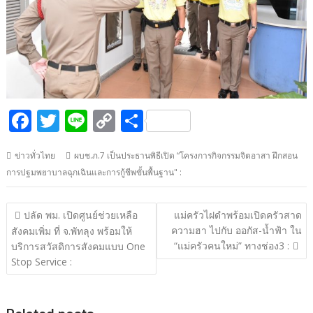
F
T
Li
C
S
ac
w
n
o
h
ข่าวทั่วไทย
ผบช.ภ.7 เป็นประธานพิธีเปิด “โครงการกิจกรรมจิตอาสา ฝึกสอน
e
itt
e
p
ar
การปฐมพยาบาลฉุกเฉินและการกู้ชีพขั้นพื้นฐาน" :
b
er
y
e
o
Li
แนะแนว
ปลัด พม. เปิดศูนย์ช่วยเหลือ
แม่ครัวไฝดำพร้อมเปิดครัวสาด
o
n
เรื่อง
ความฮา ไปกับ ออกัส-น้ำฟ้า ใน
สังคมเพิ่ม ที่ จ.พัทลุง พร้อมให้
“แม่ครัวคนใหม่” ทางช่อง3 :
k
k
บริการสวัสดิการสังคมแบบ One
Stop Service :