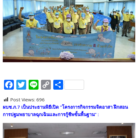
F
T
Li
C
S
ac
w
n
o
h
Post Views:
696
e
itt
e
p
ar
ผบช.ภ.7 เป็นประธานพิธีเปิด “โครงการกิจกรรมจิตอาสา ฝึกสอน
b
er
y
e
การปฐมพยาบาลฉุกเฉินและการกู้ชีพขั้นพื้นฐาน”
:
o
Li
o
n