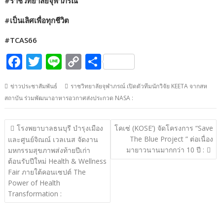
#ราชวิทยาลัยจุฬาภรณ์
#เป็นเลิศเพื่อทุกชีวิต
#TCAS66
F
T
Li
C
S
ac
w
n
o
h
ข่าวประชาสัมพันธ์
ราชวิทยาลัยจุฬาภรณ์ เปิดตัวทีมนักวิจัย KEETA จากสห
e
itt
e
p
ar
สถาบัน ร่วมพัฒนาอาหารอวกาศส่งประกวด NASA :
b
er
y
e
o
Li
แนะแนว
โรงพยาบาลธนบุรี บำรุงเมือง
โคเซ่ (KOSE’) จัดโครงการ “Save
o
n
เรื่อง
The Blue Project ” ต่อเนื่อง
และศูนย์จิณณ์ เวลเนส จัดงาน
มายาวนานมากกว่า 10 ปี :
k
k
มหกรรมสุขภาพส่งท้ายปีเก่า
ต้อนรับปีใหม่ Health & Wellness
Fair ภายใต้คอนเซปต์ The
Power of Health
Transformation :