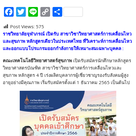
F
T
Li
C
S
ac
w
n
o
h
Post Views:
575
e
itt
e
p
ar
ราชวิทยาลัยจุฬาภรณ์ เปิดรับ สาขาวิชาวิทยาศาสตร์การเคลื่อนไหว
b
er
y
e
และสุขภาพ
หลักสูตรเดียวในประเทศไทย ที่วิเคราะห์การเคลื่อนไหว
o
Li
และออกแบบโปรแกรมออกกำลังกายให้เหมาะสมเฉพาะบุคคล
:
o
n
คณะเทคโนโลยีวิทยาศาสตร์สุขภาพ
เปิดรับสมัครนักศึกษาหลักสูตร
k
k
วิทยาศาสตรบัณฑิต สาขาวิชาวิทยาศาสตร์การเคลื่อนไหวและ
สุขภาพ หลักสูตร 4 ปี เร่งผลิตบุคลากรผู้เชี่ยวชาญรองรับสังคมผู้สูง
อายุอย่างมีคุณภาพ เริ่มรับสมัครตั้งแต่ 1 ธันวาคม 2565 เป็นต้นไป