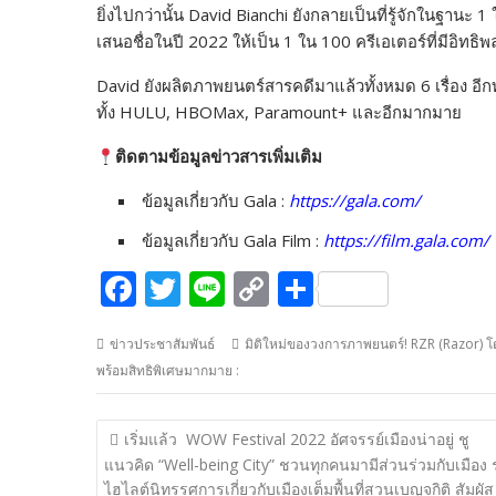
ยิ่งไปกว่านั้น David Bianchi ยังกลายเป็นที่รู้จักในฐานะ 1
เสนอชื่อในปี 2022 ให้เป็น 1 ใน 100 ครีเอเตอร์ที่มีอิท
David ยังผลิตภาพยนตร์สารคดีมาแล้วทั้งหมด 6 เรื่อง อีกทั้
ทั้ง HULU, HBOMax, Paramount+ และอีกมากมาย
ติดตามข้อมูลข่าวสารเพิ่มเติม
ข้อมูลเกี่ยวกับ Gala :
https://gala.com/
ข้อมูลเกี่ยวกับ Gala Film :
https://film.gala.com/
F
T
Li
C
S
ac
w
n
o
h
ข่าวประชาสัมพันธ์
มิติใหม่ของวงการภาพยนตร์! RZR (Razor) โด
e
itt
e
p
ar
พร้อมสิทธิพิเศษมากมาย :
b
er
y
e
o
Li
แนะแนว
เริ่มแล้ว WOW Festival 2022 อัศจรรย์เมืองน่าอยู่ ชู
o
n
เรื่อง
แนวคิด “Well-being City” ชวนทุกคนมามีส่วนร่วมกับเมือง
ไฮไลต์นิทรรศการเกี่ยวกับเมืองเต็มพื้นที่สวนเบญจกิติ สัมผัส