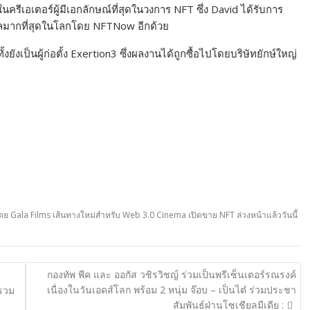
 ในครีเอเตอร์ผู้มีเอกลักษณ์ที่สุดในวงการ NFT ซึ่ง David ได้รับการ
ธิพลมากที่สุดในโลกโดย NFTNow อีกด้วย
งยังเป็นผู้ก่อตั้ง Exertion3 ซึ่งผลงานได้ถูกซื้อไปโดยบริษัทยักษ์ใหญ่
ย Gala Films เส้นทางใหม่สำหรับ Web 3.0 Cinema เปิดขาย NFT ล่วงหน้าแล้ววันนี้
กองทัพ พีค และ ออกัส วชิรวิชญ์ ร่วมเป็นพรีเซ็นเตอร์รณรงค์
เนื่องในวันเอดส์โลก พร้อม 2 หนุ่ม จ๊อบ – เป็นไต๋ ร่วมประชา
 รวม
สัมพันธ์ฝ่านโซเชียลมีเดีย :