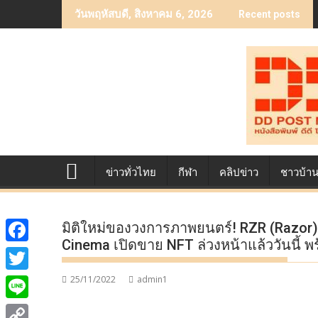
Skip
วันพฤหัสบดี, สิงหาคม 6, 2026
Recent posts
to
content
ข่าวทั่วไทย
กีฬา
คลิปข่าว
ชาวบ้า
มิติใหม่ของวงการภาพยนตร์! RZR (Razor)
Cinema เปิดขาย NFT ล่วงหน้าแล้ววันนี้ พ
F
a
25/11/2022
admin1
T
c
w
L