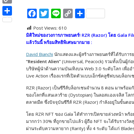
e
i
i
C
F
T
Li
C
S
b
t
n
o
ac
w
n
o
h
o
S
t
e
p
Post Views:
610
e
itt
e
p
ar
o
h
e
มิติใหม่ของวงการภาพยนตร์! RZR (Razor) โดย Gala Fi
y
b
er
y
e
k
a
r
แล้ววันนี้ พร้อมสิทธิพิเศษมากมาย
:
L
o
Li
r
David Bianchi
นักแสดงและผู้สร้างภาพยนตร์ที่ได้รับการย
i
o
n
e
“Resident Alien”
(Universal, Peacock) รวมทั้งเป็นผู้ก
n
k
k
บริษัทผู้นำด้านความบันเทิงบน Web 3.0 ระดับโลก เพื่ออำ
k
Live Action เรื่องแรกที่เปิดตัวแบบเอ็กซ์คลูซีฟบนบล็อก
RZR (Razor) เป็นซีรีส์บล็อกเชนจำนวน 8 ตอน มาพร้อมก
ของโลกที่แสนเลวร้าย (Dystopian) ในลอสแองเจลิส โล
ตลาดมืด ซึ่งปัจจุบันซีรีส์ RZR (Razor) กำลังอยู่ในขั้นต
โดย RZR NFT ของ Gala ได้ทำการเปิดขายล่วงหน้า พร้อมกับ
มากกว่า 30% ที่ถูกขายไปแล้ว ผู้ถือ NFT จะได้รับรางวัล
ผ่านระดับความหายาก (Rarity) ทั้ง 4 ระดับ ได้แก่ Bla