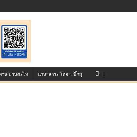
างการแข่งขัน True AF 2026 :
ว ทาน บานตะไท
นานาสาระ โดย … บิ๊กสุ