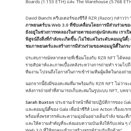
Boards (1.153 ETH) และ The Warehouse (5.768 ET
David Bianchi ครีเอเตอร์ของซีรีส์ RZR (Razor) กล่าวว่า
ภาพยนตร์บน Web 3.0 ที่ขับเคลื่อนโดยการมีส่วนร่วมของค
ยังอยู่ในช่วงการทดลองในสายตาของกลุ่มนักสะสม เราเปิดจำ
พิสูจน์ถึงสิ่งที่กำลังจะเกิดขึ้น (ไม่ใช่แค่ในระดับคอมมูนิ
ชมภาพยนตร์และสร้างการมีส่วนร่วมของคอมมูนิตี้ในกร
ประสบการณ์หลากหลายที่เชื่อมโยงกับ RZR NFT ได้หลอมรว
รายสัปดาห์และภาพเบื้องหลังระหว่างการถ่ายทำ รวมไปถึง
ทีมงาน ไปจนถึงโอกาสในการเข้าร่วมทีมผู้ผลิตในกองถ่าย
นอกจากนี้ยังมีของสะสมที่มาพร้อมกับ RZR NFT ไม่ว่าจะเป
หลังการถ่ายทำที่สามารถเก็บสะสมในรูปแบบ NFT, บทจากภา
Sarah Buxton
ประธานเจ้าหน้าที่ฝ่ายปฏิบัติการของ Gala 
และคอมมูนิตี้ของ Gala เพื่อนำซีรีส์ Live Action เรื่องแ
พร้อมทั้งพรสวรรค์และความมุ่งมั่นอย่างเต็มกำลัง ขณะที
และให้ความสำคัญที่จะส่งมอบความบันเทิงให้กับแฟน ๆ เป็
Web 3.0 ที่ให้ทุกคนเข้ามาสร้างสรรค์ร่วมกันอีกด้วย”