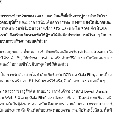
H)
“การวางจำหน่ายของ Gala Film ในครั้งนี้เป็นการปูทางสำหรับโรง
อมมูนิตี้”
และยังกล่าวเพิ่มเติมอีกว่า
“Film3 NFTS ยังใหม่มากและ
หน่ายวันที่เริ่มมีข่าวร้ายเรื่อง FTX และขายได้ 30% ซึ่งเป็นข้อ
ตี้) เรากำลังสร้างเส้นทางเพื่อให้ผู้ชมได้สัมผัสประสบการณ์ใหม่ ๆ ในการ
ะบวนการสร้างภาพยนตร์ด้วย”
มทุกอย่าง ตั้งแต่การเข้าถึงสตรีมเสมือนจริง (virtual streams) ใน
ได้รับคำเชิญให้เข้าชมการอ่านสคริปต์บทซีรีส์ RZR กับนักแสดงและ
และมีโอกาสเข้าไปมีบทพูดในซีรีส์เองด้วย
็น การเข้าถึงอย่างไม่จำกัดเพื่อรับชม RZR บน Gala Film, ภาพเบื้อง
พยนตร์ RZR ที่โปรดิวเซอร์ใช้จริง, สินค้าจาก RZR และอื่น ๆ
กล่าวว่า “เรารู้สึกตื่นเต้นอย่างมากที่ได้ร่วมงานกับ David Bianchi
รกบน Web 3.0 มาสู่ Gala Film” และยังกล่าวอีกว่า “David และทีมงานมี
่เราเองก็เป็นผู้ส่งมอบความบันเทิงแบบกระจายอำนาจ (Decentralized)
นอย่างแรก ฉันตื่นเต้นกับอนาคตของความร่วมมือในครั้งนี้และพื้นที่