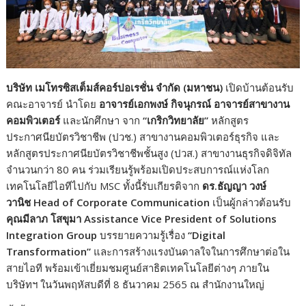
บริษัท เมโทรซิสเต็มส์คอร์ปอเรชั่น จำกัด (มหาชน)
เปิดบ้านต้อนรับ
คณะอาจารย์ นำโดย
อาจารย์เอกพงษ์ กิจนุกรณ์ อาจารย์สาขางาน
คอมพิวเตอร์
และนักศึกษา จาก
“เกริกวิทยาลัย”
หลักสูตร
ประกาศนียบัตรวิชาชีพ (ปวช.) สาขางานคอมพิวเตอร์ธุรกิจ และ
หลักสูตรประกาศนียบัตรวิชาชีพชั้นสูง (ปวส.) สาขางานธุรกิจดิจิทัล
จำนวนกว่า 80 คน ร่วมเรียนรู้พร้อมเปิดประสบการณ์แห่งโลก
เทคโนโลยีไอทีไปกับ MSC ทั้งนี้รับเกียรติจาก
ดร.ธัญญา วงษ์
วานิช Head of Corporate Communication
เป็นผู้กล่าวต้อนรับ
คุณมีลาภ โสขุมา Assistance Vice President of Solutions
Integration Group
บรรยายความรู้เรื่อง
“Digital
Transformation”
และการสร้างแรงบันดาลใจในการศึกษาต่อใน
สายไอที พร้อมเข้าเยี่ยมชมศูนย์สาธิตเทคโนโลยีต่างๆ ภายใน
บริษัทฯ ในวันพฤหัสบดีที่ 8 ธันวาคม 2565 ณ สำนักงานใหญ่