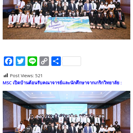
F
T
Li
C
S
ac
w
n
o
h
Post Views:
521
e
itt
e
p
ar
MSC เปิดบ้านต้อนรับคณาจารย์และนักศึกษาจากเกริกวิทยาลัย :
b
er
y
e
o
Li
o
n
k
k