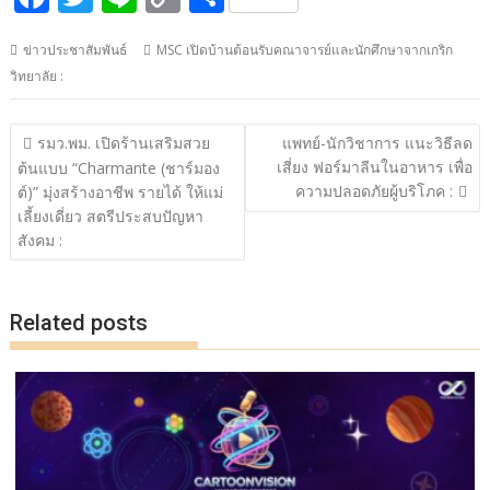
ac
w
n
o
h
ข่าวประชาสัมพันธ์
MSC เปิดบ้านต้อนรับคณาจารย์และนักศึกษาจากเกริก
e
itt
e
p
ar
วิทยาลัย :
b
er
y
e
o
Li
แนะแนว
รมว.พม. เปิดร้านเสริมสวย
แพทย์-นักวิชาการ แนะวิธีลด
o
n
เรื่อง
เสี่ยง ฟอร์มาลีนในอาหาร เพื่อ
ต้นแบบ “Charmante (ชาร์มอง
ความปลอดภัยผู้บริโภค :
k
k
ต์)” มุ่งสร้างอาชีพ รายได้ ให้แม่
เลี้ยงเดี่ยว สตรีประสบปัญหา
สังคม :
Related posts