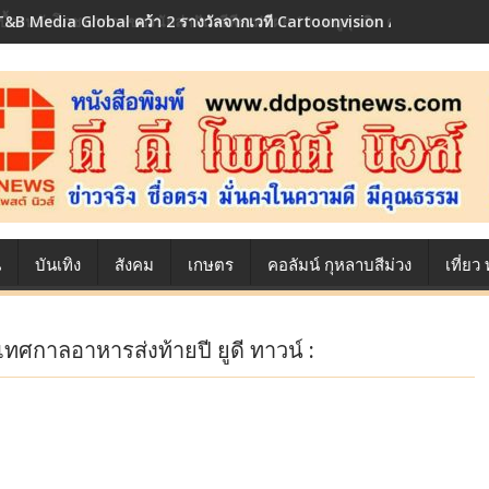
เบื้องหลังโภชนาการของนักล่าฝัน ซีพีเอฟ เผย 10 เมนูสุดฮิต ตลอดเส้นทาง
น
บันเทิง
สังคม
เกษตร
คอลัมน์ กุหลาบสีม่วง
เที่ย
ศกาลอาหารส่งท้ายปี ยูดี ทาวน์ :