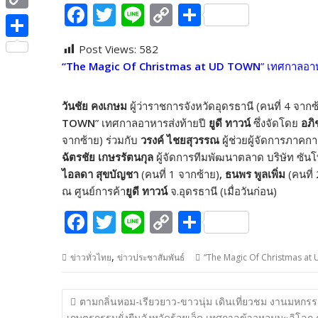
e
F
T
Li
C
S
i
i
C
b
ac
w
n
o
h
t
n
o
o
S
Post Views:
582
e
itt
e
p
ar
t
e
p
“The Magic Of Christmas at UD TOWN
” เทศกาลอาห
o
h
b
er
y
e
e
y
k
a
o
Li
r
วันชัย คงเกษม
ผู้ว่าราชการจังหวัดอุดรธานี (คนที่ 4 จา
L
r
o
n
TOWN
” เทศกาลอาหารส่งท้ายปี
ยูดี ทาวน์
ซึ่งจัดโดย
อภิ
i
e
จากซ้าย) ร่วมกับ
วรงค์ ไชยสุวรรณ
ผู้ช่วยผู้จัดการภาคก
k
k
n
ฉัตรชัย เกษรรัตนกุล
ผู้จัดการทีมพัฒนาตลาด บริษัท ซันโท
ไอลดา สุขบัญชา
(คนที่ 1 จากซ้าย)
, ธนพร พูลเพิ่ม
(คนที่
k
ณ ศูนย์การค้า
ยูดี ทาวน์
จ.อุดรธานี (เมื่อวันก่อน)
F
T
Li
C
S
ac
w
n
o
h
,
ข่าวทั่วไทย
ข่าวประชาสัมพันธ์
“The Magic Of Christmas at U
e
itt
e
p
ar
b
er
y
e
แนะแนว
ตามกลิ่นหอม-เรียวยาว-ขาวนุ่ม เดินเที่ยวชม งานมหกร
o
Li
เรื่อง
เกษตรกรรมยั่งยืนจังหวัดร้อยเอ็ด เทศกาลข้าวหอมมะลิโลก ค