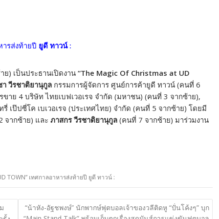
ารส่งท้ายปี
ยูดี ทาวน์ :
กซ้าย) เป็นประธานเปิดงาน
“The Magic Of Christmas at UD
ชา วีรชาติยานุกูล
กรรมการผู้จัดการ ศูนย์การค้ายูดี ทาวน์ (คนที่ 6
ารขาย 4 บริษัท ไทยเบฟเวอเรจ จำกัด (มหาชน) (คนที่ 3 จากซ้าย),
รี่ เป๊ปซี่โค เบเวอเรจ (ประเทศไทย) จำกัด (คนที่ 5 จากซ้าย) โดยมี
 2 จากซ้าย) และ
ภาสกร วีรชาติยานุกูล
(คนที่ 7 จากซ้าย) มาร่วมงาน
D TOWN” เทศกาลอาหารส่งท้ายปี ยูดี ทาวน์ :
รม
“น้าหัง-อัฐชพงษ์” นักพากษ์ฟุตบอลเจ้าของวลีติดหู “ปั่นโค้งๆ” บุก
“Main Stand Talk” พร้อมเก็บตกเรื่องสุดมันส์การแข่งขันฟุตบอล
รั้ง