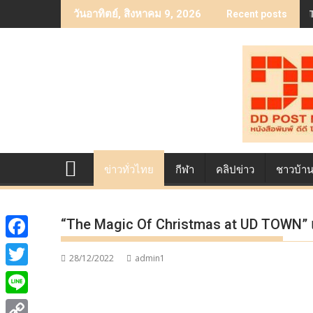
Skip
วันอาทิตย์, สิงหาคม 9, 2026
Recent posts
to
content
ข่าวทั่วไทย
กีฬา
คลิปข่าว
ชาวบ้า
“The Magic Of Christmas at UD TOWN” เท
F
28/12/2022
admin1
a
T
c
w
L