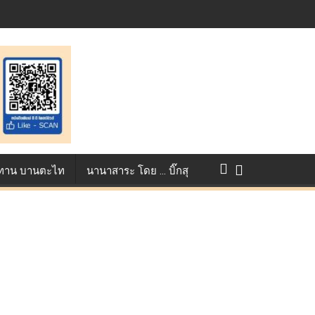
การแข่งขัน True AF 2026 :
ว ทาน บานตะไท
นานาสาระ โดย … บิ๊กสุ