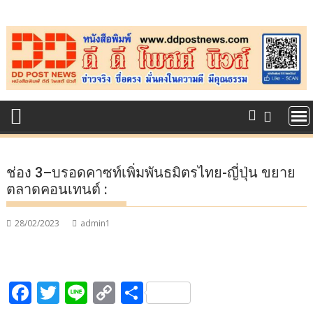
Skip
to
content
ช่อง 3–บรอดคาซท์เพิ่มพันธมิตรไทย-ญี่ปุ่น ขยาย
ตลาดคอนเทนต์ :
28/02/2023
admin1
F
T
Li
C
S