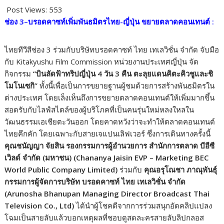
ac
w
n
o
h
Post Views:
553
e
itt
e
p
ar
ช่อง 3–บรอดคาซท์เพิ่มพันธมิตรไทย-ญี่ปุ่น ขยายตลาดคอนเทนต์ :
b
er
y
e
o
Li
ไทยทีวีสีช่อง 3 ร่วมกับบริษัทบรอดคาซท์ ไทย เทเลวิชั่น จำกัด จับมือ
o
n
กับ Kitakyushu Film Commission หน่วยงานประเทศญี่ปุ่น จัด
กิจกรรม
“บินลัดฟ้าทริปญี่ปุ่น 4 วัน 3 คืน ตะลุยแดนคิตะคิวชูและชิ
k
k
โมโนเซกิ”
ทั้งนี้เพื่อเป็นการขยายฐานผู้ชมด้วยการสร้างพันธมิตรใน
ต่างประเทศ โดยเล็งเห็นถึงการขยายตลาดคอนเทนต์ให้เพิ่มมากขึ้น
สอดรับกับไลฟ์สไตล์ของผู้บริโภคที่เป็นคนรุ่นใหม่หลงใหลใน
วัฒนธรรมเอเชียตะวันออก โดยคาดหวังว่าจะทำให้ตลาดคอนเทนต์
ไทยคึกคัก โดยเฉพาะกับสายเจแปนเลิฟเวอร์ ซึ่งการเดินทางครั้งนี้
คุณชนัญญา จัยสิน รองกรรมการผู้อำนวยการ สำนักการตลาด บีอีซี
เวิลด์ จำกัด (มหาชน) (Chananya Jaisin EVP – Marketing BEC
World Public Company Limited)
ร่วมกับ
คุณอรุโณชา ภาณุพันธุ์
กรรมการผู้จัดการบริษัท บรอดคาซท์ ไทย เทเลวิชั่น จำกัด
(Arunosha Bhanupan Managing Director Broadcast Thai
Television Co., Ltd)
ได้นำผู้โชคดีจากการร่วมสนุกอัดคลิปแปลง
โฉมเป็นสายลับแล้วบอกเหตุผลที่ชอบดูสดละครสายลับลิปกลอส