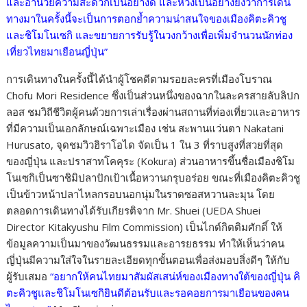
และอำนวยความสะดวกเป็นอย่างดี และหวังเป็นอย่างยิ่งว่าการเดิน
ทางมาในครั้งนี้จะเป็นการตอกย้ำความน่าสนใจของเมืองคิตะคิวชู
และชิโมโนเซกิ และขยายการรับรู้ในวงกว้างเพื่อเพิ่มจำนวนนักท่อง
เที่ยวไทยมาเยือนญี่ปุ่น”
การเดินทางในครั้งนี้ได้นำผู้โชคดีตามรอยละครที่เมืองโบราณ
Chofu Mori Residence ซึ่งเป็นส่วนหนึ่งของฉากในละครสายลับลิปก
ลอส ชมวิถีชีวิตผู้คนด้วยการเล่าเรื่องผ่านสถานที่ท่องเที่ยวและอาหาร
ที่มีความเป็นเอกลักษณ์เฉพาะเมือง เช่น สะพานแว่นตา Nakatani
Hurusato, จุดชมวิวฮิราโอได จัดเป็น 1 ใน 3 ที่ราบสูงที่สวยที่สุด
ของญี่ปุ่น และปราสาทโคคุระ (Kokura) ส่วนอาหารขึ้นชื่อเมืองชิโม
โนเซกิเป็นซาชิมิปลาปักเป้าเนื้อหวานกรุบอร่อย ขณะที่เมืองคิตะคิวชู
เป็นข้าวหน้าปลาไหลกรอบนอกนุ่มในราดซอสหวานละมุน โดย
ตลอดการเดินทางได้รับเกียรติจาก Mr. Shuei (UEDA Shuei
Director Kitakyushu Film Commission) เป็นไกด์กิตติมศักดิ์ ให้
ข้อมูลความเป็นมาของวัฒนธรรมและอารยธรรม ทำให้เห็นว่าคน
ญี่ปุ่นมีความใส่ใจในรายละเอียดทุกขั้นตอนเพื่อส่งมอบสิ่งดีๆ ให้กับ
ผู้รับเสมอ
“อยากให้คนไทยมาสัมผัสเสน่ห์ของเมืองทางใต้ของญี่ปุ่น คิ
ตะคิวชูและชิโมโนเซกิยินดีต้อนรับและรอคอยการมาเยือนของคน