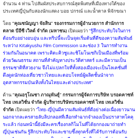
จำนวน 4 ท่าน ไปสัมผัสประสบการณ์สุดพิเศษที่เมืองทางใต้ของ
ประเทศญี่ปุ่นกับสองนักแสดง บอย ปกรณ์ และน้ำตาล พิจักขณา
โดย
“คุณชนัญญา จัยสิน” รองกรรมการผู้อำนวยการ สำนักการ
ตลาด บีอีซี เวิลด์ จำกัด (มหาชน)
เปิดเผยว่า
“รู้สึกประทับใจในการ
ต้อนรับอย่างอบอุ่น และทริปนี้จะเป็นจุดเริ่มต้นที่ดีของความสัมพันธ์
ระหว่าง Kitakyushu Film Commission และช่อง 3 ในการทำงาน
ร่วมกันในอนาคต เพราะคิตะคิวชูและชิโมโนเซกิเป็นเมืองที่พร้อม
ด้วยวัฒนธรรม สถานที่สำคัญทางประวัติศาสตร์ และมีความเป็น
ธรรมชาติที่สวยงาม จึงไม่แปลกใจที่ทั้งสองเมืองจะเป็นโลเคชั่นที่
ดึงดูดนักท่องเที่ยวชาวไทยและตอบโจทย์ผู้ผลิตชั้นนำจาก
อุตสาหกรรมบันเทิงทั้งในไทยและต่างประเทศ”
​ด้าน
“คุณอรุโณชา ภาณุพันธุ์” กรรมการผู้จัดการบริษัท บรอดคาซท์
ไทย เทเลวิชั่น จำกัด ผู้บริหารบริษัทบรอดคาซท์ ไทย เทเลวิชั่น
จำกัด
เปิดเผยว่า
“ไทย-ญี่ปุ่นมีความสัมพันธ์ที่ดีอย่างต่อเนื่องยาวนาน
นอกจากละครสายลับลิปกลอสที่เลือกทำฉากจำลองเป็นปราสาทโคคุ
ระแล้ว ก่อนหน้านี้ยังมีละครเรื่องกลกิโมโนที่ได้ยกกองมาถ่ายทำ
ญี่ปุ่นเช่นกัน รู้สึกประทับใจและซาบซึ้งทุกครั้งที่ได้รับการต้อนรับ