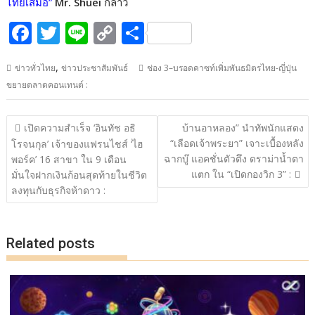
ไทยเสมอ”
Mr. Shuei
กล่าว
F
T
Li
C
S
ac
w
n
o
h
,
ข่าวทั่วไทย
ข่าวประชาสัมพันธ์
ช่อง 3–บรอดคาซท์เพิ่มพันธมิตรไทย-ญี่ปุ่น
e
itt
e
p
ar
ขยายตลาดคอนเทนต์ :
b
er
y
e
o
Li
แนะแนว
เปิดความสำเร็จ ‘อินทัช อธิ
บ้านอาหลอง” นำทัพนักแสดง
o
n
เรื่อง
“เลือดเจ้าพระยา” เจาะเบื้องหลัง
โรจนกุล’ เจ้าของแฟรนไชส์ ‘ไฮ
ฉากบู๊ แอคชั่นตัวตึง ดราม่าน้ำตา
k
k
พอร์ค’ 16 สาขา ใน 9 เดือน
แตก ใน “เปิดกองวิก 3” :
มั่นใจฝากเงินก้อนสุดท้ายในชีวิต
ลงทุนกับธุรกิจห้าดาว :
Related posts