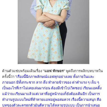
ด้านตัวแซ่บพร้อมเดินเรื่อง
“แอฟ ทักษอร”
พูดถึงการพลิกบทบาทใน
ครั้งนี้ว่า
“เรื่องนี้ฉีกภาพลักษณ์แอฟทุกอย่างเลย ทั้งภายในและ
ภายนอก มีทั้งกระชาก ลาก ดึง ทำลายข้าวของ ด่าคำแรง ๆ เจ็บ ๆ
เป็นอะไรที่เราไม่เคยเล่นมาก่อน ต้องมีเข้าไปเวิคชอป เรียนแอคติ้ง
แม้ว่าจะเรียนมาแล้วแต่เวลาที่อยู่หน้ากองก็ยังต้องเติมอีก เป็นการ
ทำงานรูปแบบใหม่ที่ท้าทายแอฟอยู่พอสมควร เรื่องนี้ความสนุก คือ
บทของตัวละครทุกตัวมันตีความได้หลายรูปแบบ เป็นการนำเสนอ