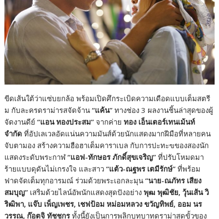
ขีดเส้นใต้ว่าแซ่บยกล้อ พร้อมเปิดศึกระเบิดความเดือดแบบเต็มสตรี
ม กับละครดราม่ารสจัดจ้าน
“แค้น”
ทางช่อง 3 ผลงานชิ้นล่าสุดของผู้
จัดงานดีย์
“แอน ทองประสม”
จากค่าย
ทอง เอ็นเตอร์เทนเม้นท์
จำกัด
ที่อัปเลเวลอัดแน่นความมันส์ด้วยนักแสดงมากฝีมือที่หลายคน
จับตามอง สร้างความฮือฮาเต็มคาราเบล กับการปะทะฃของสองนัก
แสดงระดับพระกาฬ
“แอฟ-ทักษอร ภักดิ์สุขเจริญ”
ที่ปรับโหมดมา
ร้ายแบบดุดันไม่เกรงใจ และสาว
“แต้ว-ณฐพร เตมีรักษ์”
ที่พร้อม
ฟาดจัดเต็มทุกอารมณ์ ร่วมด้วยพระเอกละมุน
“นาย-ณภัทร เสียง
สมบุญ”
เสริมด้วยไลน์อัพนักแสดงสุดปังอย่าง
พุฒ พุฒิชัย, วุ้นเส้น วิ
ริฒิพา, แจ๊บ เพ็ญเพชร, เชฟป้อม หม่อมหลวง ขวัญทิพย์, ออม นร
วรรณ, ก๊อตจิ ทัชชกร
ทั้งนี้ยังเป็นการพลิกบทบาทดราม่าสุดขั้วของ