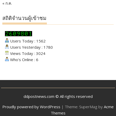
« ก.ค.
สถิติจำนวนผู้เข้าชม
Users Today : 1562
Users Yesterday : 1780
Views Today : 3024
Who's Online : 6
ddpostnews.com © All rights reserved
Proudly powered by WordPress
|
Theme: SuperMag by
Acme
Themes