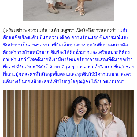
ผู้พร้อมชำระความแค้น
“แต้ว ณฐพร”
เปิดใจถึงการแสดงว่า
“แค้น
คือสมชื่อเรื่องแค้น มีแต่ความเดือด ความร้อนแรง ซีนอารมณ์และ
ซีนปะทะ เป็นละครดราม่าที่จัดเต็มทุกอย่าง ทุกวันที่มากองถ่ายคือ
ต้องทำการบ้านหนักมาก ซีนร้องไห้คือฉ่ำมากและเครียดมากที่ต้อง
ถ่ายทำ แต่ว่าโชคดีมากที่เรามีพาร์ทเนอร์ทางการแสดงที่ดีมากอย่าง
พี่แอฟ ที่รับส่งบทให้กันได้แบบดีสุด ๆ และความตั้งใจแบบขั้นสุดของ
พี่แอน ผู้จัดละครที่ใส่ใจทุกขั้นตอนและทุกซีนให้มีความหมาย ละคร
แค้นจะเป็นอีกหนึ่งละครที่เข้าไปอยู่ใจคุณผู้ชมได้อย่างแน่นอน”