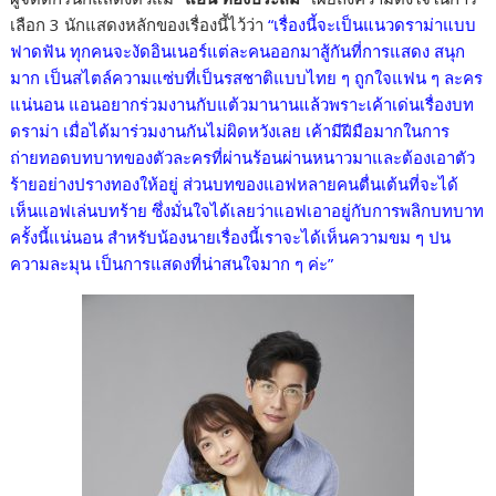
เลือก 3 นักแสดงหลักของเรื่องนี้ไว้ว่า
“เรื่องนี้จะเป็นแนวดราม่าแบบ
ฟาดฟัน ทุกคนจะงัดอินเนอร์แต่ละคนออกมาสู้กันที่การแสดง สนุก
มาก เป็นสไตล์ความแซ่บที่เป็นรสชาติแบบไทย ๆ ถูกใจแฟน ๆ ละคร
แน่นอน แอนอยากร่วมงานกับแต้วมานานแล้วพราะเค้าเด่นเรื่องบท
ดราม่า เมื่อได้มาร่วมงานกันไม่ผิดหวังเลย เค้ามีฝีมือมากในการ
ถ่ายทอดบทบาทของตัวละครที่ผ่านร้อนผ่านหนาวมาและต้องเอาตัว
ร้ายอย่างปรางทองให้อยู่ ส่วนบทของแอฟหลายคนตื่นเต้นที่จะได้
เห็นแอฟเล่นบทร้าย ซึ่งมั่นใจได้เลยว่าแอฟเอาอยู่กับการพลิกบทบาท
ครั้งนี้แน่นอน สำหรับน้องนายเรื่องนี้เราจะได้เห็นความขม ๆ ปน
ความละมุน เป็นการแสดงที่น่าสนใจมาก ๆ ค่ะ”