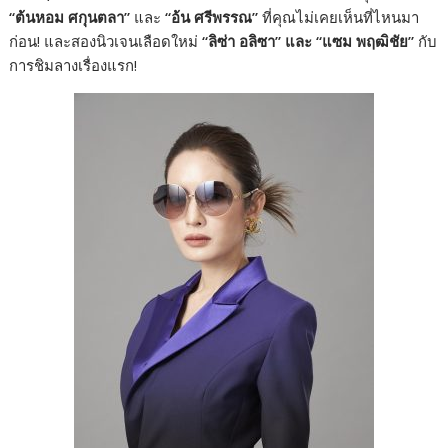
“ต้นหอม ศกุนตลา”
และ
“อ้น ศรีพรรณ”
ที่คุณไม่เคยเห็นที่ไหนมา
ก่อน! และสองนิวเจนเลือดใหม่
“ลิซ่า อลิซา” และ “แซม พฤฒิชัย”
กับ
การชิมลางเรื่องแรก!