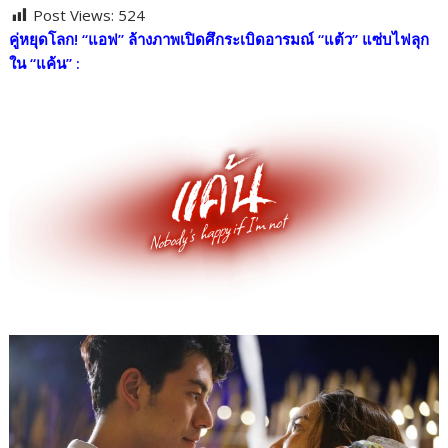
Post Views:
524
e
itt
e
p
ar
คู่หยุดโลก! “แอฟ” ล้างภาพเปิดศึกระเบิดอารมณ์ “แต้ว” แซ่บไฟลุก
b
er
y
e
ใน “แค้น” :
o
Li
o
n
k
k