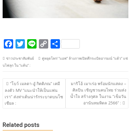
F
T
Li
C
S
ac
w
n
o
h
ข่าวประชาสัมพันธ์
คู่หยุดโลก! “แอฟ” ล้างภาพเปิดศึกระเบิดอารมณ์ “แต้ว” แซ่
e
itt
e
p
ar
บไฟลุก ใน “แค้น” :
b
er
y
e
o
Li
แนะแนว
“โบว์ เมลดา-อู๋ กิตติภณ” เคมี
มาริโอ้ เมาเร่อ พร้อมนักแสดง –
o
n
เรื่อง
ศิลปิน เชิญชวนคนไทย ร่วมส่ง
ลงตัว MV “แนะนำให้เป็นแฟน
น้ำใจ สร้างกุศล ในงาน “เข็มวัน
k
k
เรา” ส่งท่าเต้นน่ารักระบาดบนโซ
อานันทมหิดล 2566” :
เชียล :
Related posts