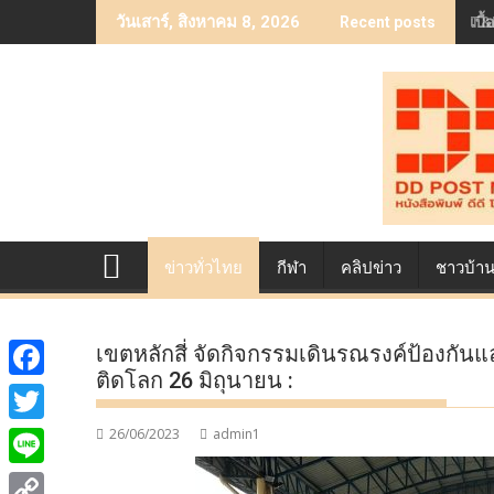
Skip
เบื
วันเสาร์, สิงหาคม 8, 2026
Recent posts
to
content
ข่าวทั่วไทย
กีฬา
คลิปข่าว
ชาวบ้า
เขตหลักสี่ จัดกิจกรรมเดินรณรงค์ป้องกัน
ติดโลก 26 มิถุนายน :
F
a
26/06/2023
admin1
T
c
w
L