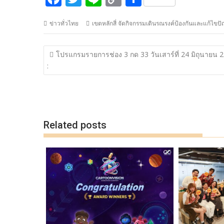
ac
w
n
o
h
ข่าวทั่วไทย
เขตหลักสี่ จัดกิจกรรมเดินรณรงค์ป้องกันและแก้ไขป
e
itt
e
p
ar
b
er
y
e
แนะแนว
โปรแกรมรายการช่อง 3 กด 33 วันเสาร์ที่ 24 มิถุนายน 
o
Li
เรื่อง
:
o
n
k
k
Related posts