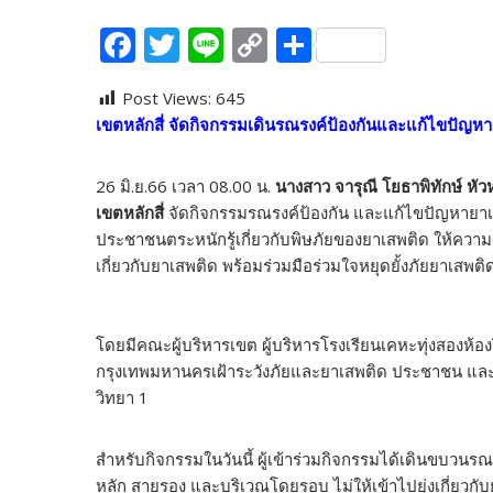
F
T
Li
C
S
ac
w
n
o
h
Post Views:
645
e
itt
e
p
ar
เขตหลักสี่ จัดกิจกรรมเดินรณรงค์ป้องกันและแก้ไขปัญหาย
b
er
y
e
o
Li
26 มิ.ย.66 เวลา 08.00 น.
นางสาว จารุณี โยธาพิทักษ์ หั
o
n
เขตหลักสี่
จัดกิจกรรมรณรงค์ป้องกัน และแก้ไขปัญหายาเสพต
ประชาชนตระหนักรู้เกี่ยวกับพิษภัยของยาเสพติด ให้ความ
k
k
เกี่ยวกับยาเสพติด พร้อมร่วมมือร่วมใจหยุดยั้งภัยยาเสพติ
โดยมีคณะผู้บริหารเขต ผู้บริหารโรงเรียนเคหะทุ่งสองห้อ
กรุงเทพมหานครเฝ้าระวังภัยและยาเสพติด ประชาชน และนั
วิทยา 1
สำหรับกิจกรรมในวันนี้ ผู้เข้าร่วมกิจกรรมได้เดินขบว
หลัก สายรอง และบริเวณโดยรอบ ไม่ให้เข้าไปยุ่งเกี่ยวกั