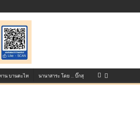
แข่งขัน True AF 2026 :
ว ทาน บานตะไท
นานาสาระ โดย … บิ๊กสุ