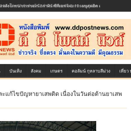
้องหลังโภชนาการของนักล่าฝัน ซีพีเอฟ เผย 10 เมนูสุดฮิต ตลอดเส้นทางการ
น
บันเทิง
สังคม
เกษตร
คอลัมน์ กุหลาบสีม่วง
เที่ย
และแก้ไขปัญหายาเสพติด เนื่องในวันต่อต้านยาเสพ