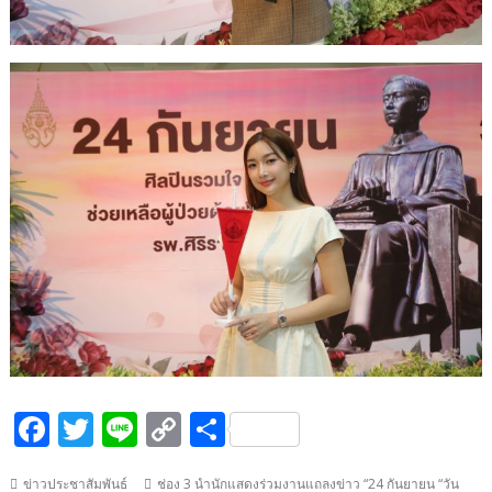
F
T
Li
C
S
ac
w
n
o
h
ข่าวประชาสัมพันธ์
ช่อง 3 นำนักแสดงร่วมงานแถลงข่าว “24 กันยายน “วัน