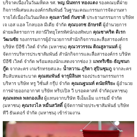
บริจาคเนื่องในวันมหิดล รศ.
พญ.นันทกร ทองแตง
รองคณบดีฝ่าย
กิจการพิเศษและองค์กรสัมพันธ์ ในฐานะคณะกรรมการจัดงานหา
รายได้เนื่องในวันมหิดล
คุณลาวัลย์ กันชาติ
ประธานกรรมการ บริษัท
เจ เอส แอล โกลบอล มีเดีย จำกัด
คุณบงกช อักษรดี
ผู้อำนวยการ
ฝ่ายผลิตรายการ สถานีวิทยุโทรทัศน์กองทัพบก
คุณชาคริต ดิเรก
วัฒนชัย
รองกรรมการผู้อำนวยการสำนักกิจการและสื่อสารองค์กร
บริษัท บีอีซี เวิลด์ จำกัด (มหาชน)
คุณวรวรรณ ติณสูลานนท์
ผู้
จัดการบริหารประชาสัมพันธ์ สำนักกิจการและสื่อสารองค์กร บริษัท
บีอีซี เวิลด์ จำกัด พร้อมสองนักแสดงจากช่อง 3
แพทริเซีย-ธัญชนก
กู๊ด
จากละคร เกมรักทรยศและ
น้ำหวาน-ภูริตา สุปินชุมภู
จากละคร
สืบลับหมอระบาด
คุณสมพันธ์ จารุมิลินท
รองประธานกรรมการ
บริหาร บริษัท ทรู วิชั่นส์ กรุ๊ป จำกัด
คุณณฐนนท์ ดนัยพิริยะ
ผู้อำนวย
การฝ่ายออกอากาศ บริษัท ทริปเปิล วี บรอดคาสท์ จำกัด(มหาชน)
คุณพลพล พลกองเส็ง
ผู้แทนจากบริษัท จีเอ็มเอ็ม แกรมมี่ จำกัด
(มหาชน)
คุณรงวไล หมื่นสวัสดิ์
ผู้จัดการฝ่ายประชาสัมพันธ์ บริษัท
ทีวี ธันเดอร์ จำกัด (มหาชน) เข้าร่วมงาน