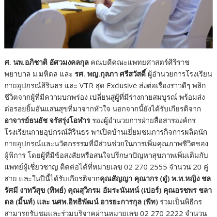
ศ. นพ.อภิชาติ อัศวมงคลกุล
คณบดีคณะแพทยศาสตร์ศิริราช
พยาบาล ม.มหิดล และ
รศ. พญ.กุลภา ศรีสวัสดิ์
ผู้อำนวยการโรงเรียน
กายอุปกรณ์สิรินธร และ VTR สุด Exclusive ส่งต่อเรื่องราวดีๆ พลิก
ชีวิตจากผู้ที่มีความบกพร่อง เปลี่ยนสู่ผู้ที่มีร่างกายสมบูรณ์ พร้อมส่ง
ต่อรอยยิ้มอันแสนสุขที่มาจากหัวใจ นอกจากนี้ยังได้รับเกียรติจาก
อาจารย์ธนธัช จรัสรุ่งโอฬาร
รองผู้อำนวยการฝ่ายสื่อสารองค์กร
โรงเรียนกายอุปกรณ์สิรินธร พาเปิดบ้านเยี่ยมชมภารกิจการผลิตนัก
กายอุปกรณ์และนวัตกรรรมที่มีส่วนช่วยในการเพิ่มคุณภาพชีวิตของ
ผู้พิการ โดยผู้ที่มีข้อสงสัยหรือสนใจปรึกษาปัญหาสุขภาพเพิ่มเติมกับ
แพทย์ผู้เชี่ยวชาญ ติดต่อได้ที่หมายเลข 02 270 2555 จำนวน 20 คู่
สาย และในปีนี้ได้รับเกียรติจาก
คุณสัญญา คุณากร (ดู๋) พ.ท.หญิง ชล
รัศมี งาทวีสุข (ทิพย์) คุณสุวิกรม อัมระนันทน์ (เปอร์) คุณอรชพร ชลา
ดล (มิ้นท์) และ นศพ.อิทธิพัฒน์ อารยะการกุล (พีท)
ร่วมเป็นพิธีกร
สามารถรับชมและร่วมบริจาคผ่านหมายเลข 02 270 2222 จำนวน