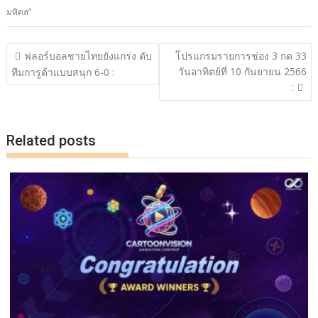
e
itt
e
p
ar
มหิดล”
b
er
y
e
o
Li
แนะแนว
ฟลอร์บอลชายไทยยังแกร่ง ดับ
โปรแกรมรายการช่อง 3 กด 33
o
n
เรื่อง
วันอาทิตย์ที่ 10 กันยายน 2566
ทีมการูด้าแบบสนุก 6-0 :
:
k
k
Related posts