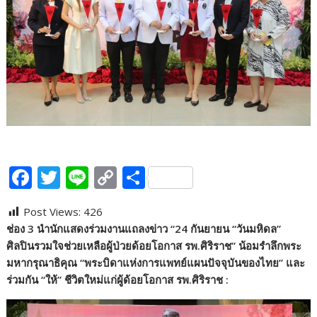
F
T
Li
C
S
ac
w
n
o
h
Post Views:
426
e
itt
e
p
ar
ช่อง
3 นำนักแสดงร่วมงานแถลงข่าว “24 กันยายน “วันมหิดล”
b
er
y
e
ศิลปินรวมใจช่วยเหลือผู้ป่วยด้อยโอกาส รพ.ศิริราช” น้อมรำลึกพระ
o
Li
มหากรุณาธิคุณ “พระบิดาแห่งการแพทย์แผนปัจจุบันของไทย” และ
ร่วมกัน “ให้” ชีวิตใหม่แก่ผู้ด้อยโอกาส รพ.ศิริราช :
o
n
k
k