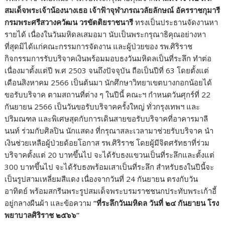
สมเด็จพระเจ้าน้องนางเธอ เจ้าฟ้าจุฬาภรณวลัยลักษณ์ อัครราชกุมารี
กรมพระศรีสวางควัฒน วรขัตติยราชนารี
ทรงเป็นประธานจัดงานหา
รายได้ เนื่องในวันมหิดลเสมอมา นับเป็นพระกรุณาธิคุณอย่างหา
ที่สุดมิได้แก่คณะกรรมการจัดงาน และผู้ป่วยของ รพ.ศิริราช
กิจกรรมการรับบริจาคเงินพร้อมมอบธงวันมหิดลเป็นที่ระลึก ทำต่อ
เนื่องมาตั้งแต่ปี พ.ศ 2503 จนถึงปัจจุบัน ถือเป็นปีที่ 63 โดยตั้งแต่
เดือนสิงหาคม 2566 เป็นต้นมา นักศึกษาวิทยาเขตบางกอกน้อยได้
ขอรับบริจาค ตามสถานที่ต่าง ๆ ในปีนี้ คณะฯ กำหนดวันศุกร์ที่ 22
กันยายน 2566 เป็นวันขอรับบริจาคครั้งใหญ่ ทั่วกรุงเทพฯ และ
ปริมณฑล และพิเศษสุดกับการเดินสายขอรับบริจาคที่อาคารมาลี
นนท์ ร่วมกับศิลปิน นักแสดง ที่กรุณาสละเวลามาช่วยรับบริจาค นำ
เงินช่วยเหลือผู้ป่วยด้อยโอกาส รพ.ศิริราช โดยผู้มีจิตศรัทธาที่ร่วม
บริจาคตั้งแต่ 20 บาทขึ้นไป จะได้รับธงแขวนเป็นที่ระลึกและตั้งแต่
300 บาทขึ้นไป จะได้รับธงพร้อมเสาเป็นที่ระลึก สำหรับธงในปีนี้จะ
เป็นรูปสามเหลี่ยมสีแดง เนื่องจากวันที่ 24 กันยายน ตรงกับวัน
อาทิตย์ พร้อมสกรีนพระรูปสมเด็จพระบรมราชชนกประทับพระเก้าอี้
อยู่กลางผืนผ้า และข้อความ
“ที่ระลึกวันมหิดล วันที่ ๒๔ กันยายน โรง
พยาบาลศิริราช ๒๕๖๖”