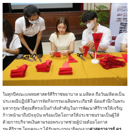
ในทุกปีคณะแพทยศาสตร์ศิริราชพยาบาล ม.มหิดล ถือวันมหิดลเป็น
ประเพณีปฏิบัติในการจัดกิจกรรมเฉลิมพระเกียรติ น้อมสำนึกในพระ
มหากรุณาธิคุณที่ทรงเป็นกำลังสำคัญในการพัฒนาศิริราชให้เจริญ
ก้าวหน้ามาถึงปัจจุบัน พร้อมเปิดโอกาสให้ประชาชนร่วมเป็นผู้ให้
ด้วยการบริจาคเงินตามรอยพระบาทช่วยผู้ป่วยด้อยโอกาส
รพ.ศิริราช โดยคณะฯ ได้รับพระกรุณาธิคุณจาก
ศาสตราจารย์ ดร.