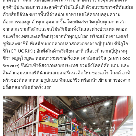
ลูกค้าผู้ประกอบการและลูกค้าทั่วไปในพื้นที่ ด้วยบรรยากาศที่ทันสมัย
ด้วยสื่อดิจิทัล ขยายพื้นที่จำหน่ายอาหารสดให้ครอบคลุมความ
ต้องการของลูกค้าทุกกลุ่มมากขึ้น โดยคัดสรรวัตถุดิบคุณภาพ สด
จากสวน รวมถึงผักและผลไม้พรีเมียมทั้งในและต่างประเทศ ตลอด
จนเครื่องเทศและเครื่องปรุงจากทั่วทุกมุมโลก พร้อมเปิดเคานเตอร์
ซูชิและซาชิมิ ที่เหมือนยกตลาดปลาสดส่งตรงจากญี่ปุ่นกับ ซีพีอูโอ
ริกิ (CP UORIKI) อีกทั้งสินค้าพรีเมียม อาทิ เนื้อวะกิวจากญี่ปุ่น หมู
ชีวา หมูคุโรบูตะ หอยนางรมจากฝรั่งเศส เคาน์เตอร์ชีส (Siam Food
Service) ซึ่งนำเข้าชีสจากหลายประเทศ รวมถึงโคลท์คัท แฮม และ
สินค้ากลุ่มเบเกอรี่ที่นำเสนอเบเกอรี่แนวคิดใหม่ของเอโร่ โกลด์ อาทิ
ครัวซองต์หลากหลายรูปแบบ ทิมเบอร์ริง พร้อมนำเข้ามาการองจาก
ฝรั่งเศสมาเปิดตัวครั้งแรก