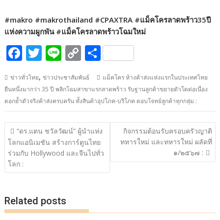
#makro #makrothailand #CPAXTRA #
แม็คโครลาดพร้าว
35
ปี
แห่งความผูกพัน
#
แม็คโครลาดพร้าวโฉมใหม่
F
T
Li
C
S
ac
w
n
o
h
,
ข่าวทั่วไทย
ข่าวประชาสัมพันธ์
แม็คโคร ห้างค้าส่งแห่งแรกในประเทศไทย
e
itt
e
p
ar
ยืนหนึ่งมากว่า 35 ปี พลิกโฉมสาขาแรกลาดพร้าว รับฐานลูกค้าขยายตัวโตต่อเนื่อง
b
er
y
e
ตอกย้ำตัวจริงค้าส่งครบครัน ทั้งสินค้าอุปโภค-บริโภค ตอบโจทย์ลูกค้าทุกกลุ่ม :
o
Li
o
n
แนะแนว
“ดร.แตน ชวัลวัฒน์” ผู้นำแห่ง
กิจกรรมต้อนรับครอบครัวญาติ
เรื่อง
k
k
ทหารใหม่ และทหารใหม่ ผลัดที่
โลกแอนิเมชัน สร้างการ์ตูนไทย
๑/๒๕๖๗ :
ร่วมกับ Hollywood และจีนไปทั่ว
โลก :
Related posts