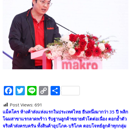
F
T
Li
C
S
ac
w
n
o
h
Post Views:
691
e
itt
e
p
ar
แม็คโคร ห้างค้าส่งแห่งแรกในประเทศไทย ยืนหนึ่งมากว่า
35
ปี พลิก
b
er
y
e
โฉมสาขาแรกลาดพร้าว รับฐานลูกค้าขยายตัวโตต่อเนื่อง ตอกย้ำตัว
o
Li
จริงค้าส่งครบครัน
ทั้งสินค้าอุปโภค-บริโภค ตอบโจทย์ลูกค้าทุกกลุ่ม