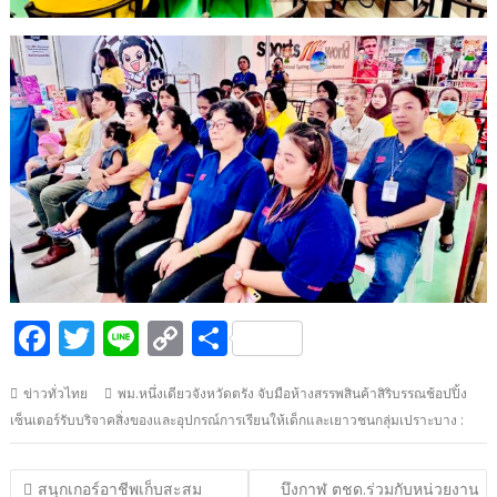
F
T
Li
C
S
ac
w
n
o
h
ข่าวทั่วไทย
พม.หนึ่งเดียวจังหวัดตรัง จับมือห้างสรรพสินค้าสิริบรรณช้อปปิ้ง
e
itt
e
p
ar
เซ็นเตอร์รับบริจาคสิ่งของและอุปกรณ์การเรียนให้เด็กและเยาวชนกลุ่มเปราะบาง :
b
er
y
e
o
Li
แนะแนว
สนุกเกอร์อาชีพเก็บสะสม
บึงกาฬ ตชด.ร่วมกับหน่วยงาน