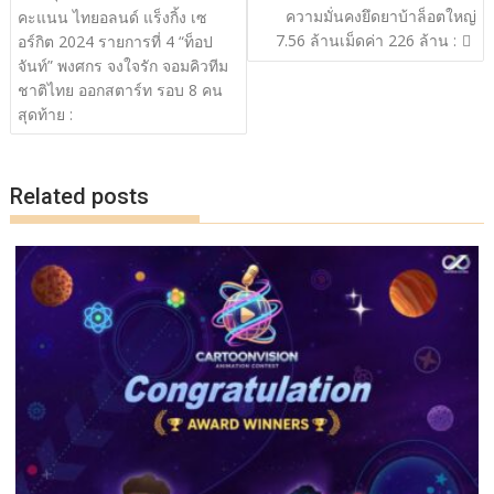
o
n
เรื่อง
ความมั่นคงยึดยาบ้าล็อตใหญ่
คะแนน ไทยอลนด์ แร็งกิ้ง เซ
7.56 ล้านเม็ดค่า 226 ล้าน :
k
k
อร์กิต 2024 รายการที่ 4 “ท็อป
จันท์” พงศกร จงใจรัก จอมคิวทีม
ชาติไทย ออกสตาร์ท รอบ 8 คน
สุดท้าย :
Related posts