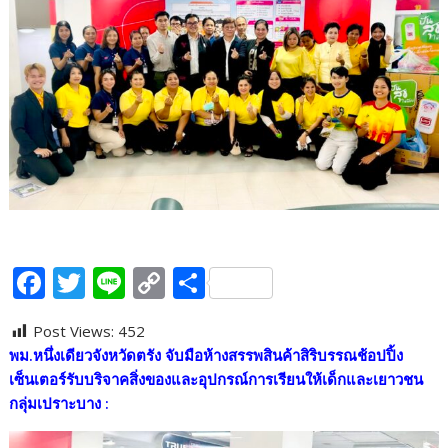
F
T
Li
C
S
ac
w
n
o
h
Post Views:
452
e
itt
e
p
ar
พม.หนึ่งเดียวจังหวัดตรัง จับมือห้างสรรพสินค้าสิริบรรณช้อปปิ้ง
b
er
y
e
เซ็นเตอร์รับบริจาคสิ่งของและอุปกรณ์การเรียนให้เด็กและเยาวชน
o
Li
กลุ่มเปราะบาง
:
o
n