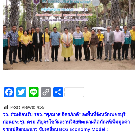
F
T
Li
C
S
ac
w
n
o
h
Post Views:
459
e
itt
e
p
ar
วว. ร่วมต้อนรับ รอว. “ศุภมาส อิศรภักดี” ลงพื้นที่จังหวัดเพชรบุรี
b
er
y
e
ก่อนประชุม ครม.สัญจรโชว์ผลงานวิจัยพัฒนาผลิตภัณฑ์เพิ่มมูลค่า
o
Li
จากเปลือกมะนาว ขับเคลื่อน
BCG Economy Model :