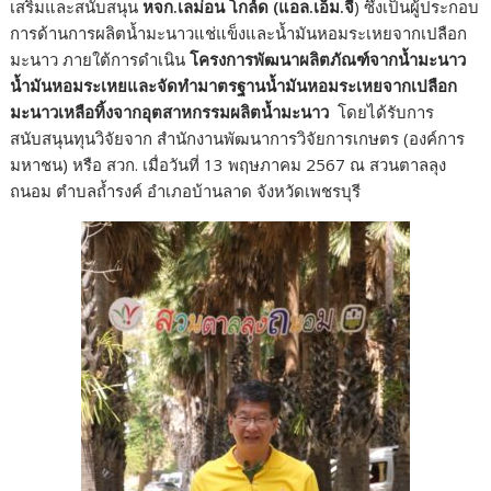
เสริมและสนับสนุน
หจก.เลม่อน โกล์ด (แอล.เอ็ม.จี
) ซึ่งเป็นผู้ประกอบ
การด้านการผลิตน้ำมะนาวแช่แข็งและน้ำมันหอมระเหยจากเปลือก
มะนาว ภายใต้การดำเนิน
โครงการพัฒนาผลิตภัณฑ์จากน้ำมะนาว
น้ำมันหอมระเหยและจัดทำมาตรฐานน้ำมันหอมระเหยจากเปลือก
มะนาวเหลือทิ้งจากอุตสาหกรรมผลิตน้ำมะนาว
โดยได้รับการ
สนับสนุนทุนวิจัยจาก สำนักงานพัฒนาการวิจัยการเกษตร (องค์การ
มหาชน) หรือ สวก. เมื่อวันที่ 13 พฤษภาคม 2567 ณ สวนตาลลุง
ถนอม ตำบลถ้ำรงค์ อำเภอบ้านลาด จังหวัดเพชรบุรี