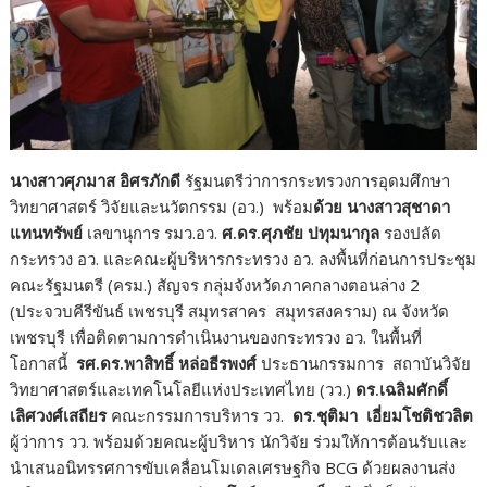
นางสาวศุภมาส อิศรภักดี
รัฐมนตรีว่าการกระทรวงการอุดมศึกษา
วิทยาศาสตร์ วิจัยและนวัตกรรม (อว.) พร้อม
ด้วย นางสาวสุชาดา
แทนทรัพย์
เลขานุการ รมว.อว.
ศ.ดร.ศุภชัย ปทุมนากุล
รองปลัด
กระทรวง อว. และคณะผู้บริหารกระทรวง อว. ลงพื้นที่ก่อนการประชุม
คณะรัฐมนตรี (ครม.) สัญจร กลุ่มจังหวัดภาคกลางตอนล่าง 2
(ประจวบคีรีขันธ์ เพชรบุรี สมุทรสาคร สมุทรสงคราม) ณ จังหวัด
เพชรบุรี เพื่อติดตามการดำเนินงานของกระทรวง อว. ในพื้นที่
โอกาสนี้
รศ.ดร.พาสิทธิ์ หล่อธีรพงศ์
ประธานกรรมการ สถาบันวิจัย
วิทยาศาสตร์และเทคโนโลยีแห่งประเทศไทย (วว.)
ดร.เฉลิมศักดิ์
เลิศวงศ์เสถียร
คณะกรรมการบริหาร วว.
ดร.ชุติมา เอี่ยมโชติชวลิต
ผู้ว่าการ วว. พร้อมด้วยคณะผู้บริหาร นักวิจัย ร่วมให้การต้อนรับและ
นำเสนอนิทรรศการขับเคลื่อนโมเดลเศรษฐกิจ BCG ด้วยผลงานส่ง