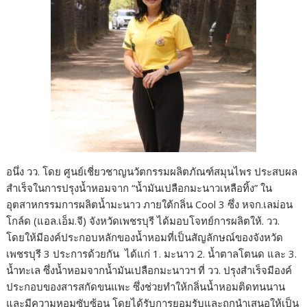
อนึ่ง วว. โดย ศูนย์เชี่ยวชาญนวัตกรรมผลิตภัณฑ์สมุนไพร ประสบผล
สำเร็จในการปรุงน้ำหอมจาก “น้ำมันเปลือกมะนาวเหลือทิ้ง” ใน
อุตสาหกรรมการผลิตน้ำมะนาว ภายใต้กลิ่น Cool 3 ซึ่ง หจก.เลม่อน
โกล์ด (แอล.เอ็ม.จี) จังหวัดเพชรบุรี ได้มอบโจทย์การผลิตให้. วว.
โดยให้มีองค์ประกอบหลักของน้ำหอมที่เป็นสัญลักษณ์ของจังหวัด
เพชรบุรี 3 ประการด้วยกัน ได้แก่ 1. มะนาว 2. น้ำตาลโตนด และ 3.
น้ำทะเล ซึ่งน้ำหอมจากน้ำมันเปลือกมะนาวฯ ที่ วว. ปรุงสำเร็จมีองค์
ประกอบของสารสกัดขนแพะ ซึ่งช่วยทำให้กลิ่นน้ำหอมติดทนนาน
และมีความหอมซับซ้อน โดยได้รับการยอมรับและถูกนำเสนอให้เป็น