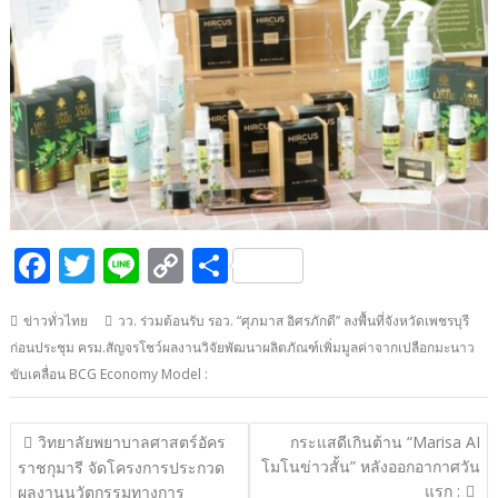
F
T
Li
C
S
ac
w
n
o
h
ข่าวทั่วไทย
วว. ร่วมต้อนรับ รอว. “ศุภมาส อิศรภักดี” ลงพื้นที่จังหวัดเพชรบุรี
e
itt
e
p
ar
ก่อนประชุม ครม.สัญจรโชว์ผลงานวิจัยพัฒนาผลิตภัณฑ์เพิ่มมูลค่าจากเปลือกมะนาว
b
er
y
e
ขับเคลื่อน BCG Economy Model :
o
Li
o
n
แนะแนว
วิทยาลัยพยาบาลศาสตร์อัคร
กระแสดีเกินต้าน “Marisa AI
เรื่อง
k
k
โมโนข่าวสั้น” หลังออกอากาศวัน
ราชกุมารี จัดโครงการประกวด
แรก :
ผลงานนวัตกรรมทางการ