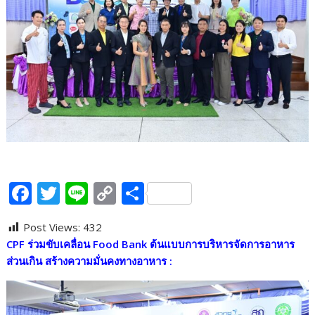
F
T
Li
C
S
ac
w
n
o
h
Post Views:
432
e
itt
e
p
ar
CPF
ร่วมขับเคลื่อน
Food Bank
ต้นแบบการบริหารจัดการอาหาร
b
er
y
e
ส่วนเกิน สร้างความมั่นคงทางอาหาร
:
o
Li
o
n