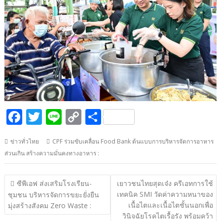
F
T
Li
C
S
ac
w
n
o
h
ข่าวทั่วไทย
CPF ร่วมขับเคลื่อน Food Bank ต้นแบบการบริหารจัดการอาหาร
e
itt
e
p
ar
ส่วนเกิน สร้างความมั่นคงทางอาหาร :
b
er
y
e
o
Li
แนะแนว
ซีพีเอฟ ส่งเสริมโรงเรียน-
เยาวชนไทยสุดเจ๋ง ครีเอทการใช้
o
n
เรื่อง
เทคนิค SMI วัดค่าความหนาของ
ชุมชน บริหารจัดการขยะยั่งยืน
เนื้อไตและเนื้อไตชั้นนอกเพื่อ
k
k
มุ่งสร้างสังคม Zero Waste :
วินิจฉัยโรคไตเรื้อรัง พร้อมคว้า