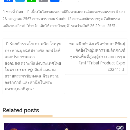
ac
w
n
o
h
ข่าวทั่วไทย
เนื่องในโอกาสพระราชพิธีมหามงคล เฉลิมพระชนมพรรษา 6 รอบ
e
itt
e
p
ar
28 กรกฎาคม 2567 สยามพารากอน ร่วมกับ 12 สถานเอกอัครราชทูต จัดกิจกรรม
b
er
y
e
เฉลิมพระเกียรติ "ทั่วหล้า เทิดไท้ ถวายใจสดุดี" ระหว่างวันที่ 26-29 ก.ค. 2567 :
o
Li
o
n
แนะแนว
ร้อยตำรวจโท ดร.มนัส โนนุช
พม. ผนึกกำลังเครือข่ายชาติพันธุ์
เรื่อง
k
k
จัดยิ่งใหญ่มหกรรมผลิตภัณฑ์
ประธานมูลนิธิมิราเคิล ออฟไลฟ์
ชุมชนพื้นที่สูงสู่ผู้ประกอบการรุ่น
และประธานสภา
ใหม่ “Tribal Product Expo
สังคมสงเคราะห์แห่งประเทศไทย
2024” :
ในพระบรมราชูปถัมภ์ ลงนาม
ถวายพระพรชัยมงคล ด้วยความ
จงรักภักดี และสำนึกในพระ
มหากรุณาธิคุณ :
Related posts