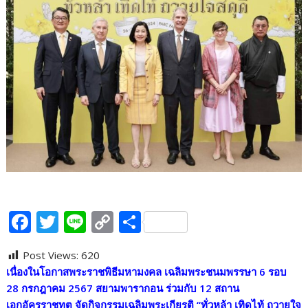
F
T
Li
C
S
ac
w
n
o
h
Post Views:
620
e
itt
e
p
ar
เนื่องในโอกาสพระราชพิธีมหามงคล เฉลิมพระชนมพรรษา
6
รอบ
b
er
y
e
28
กรกฎาคม
2567
สยามพารากอน ร่วมกับ
12
สถาน
เอกอัครราชทูต จัดกิจกรรมเฉลิมพระเกียรติ
“
ทั่วหล้า เทิดไท้ ถวายใจ