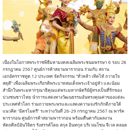
เนื่องในโอกาสพระราชพิธีมหามงคลเฉลิมพระชนมพรรษา 6 รอบ 28
กรกฎาคม 2567 ศูนย์การค้าสยามพารากอน ร่วมกับ สถาน
เอกอัครราชทูต 12 ประเทศ จัดกิจกรรม “ทั่วหล้า เทิดไท้ ถวายใจ
สดุดี” เพื่อเฉลิมพระเกียรติพระบาทสมเด็จพระเจ้าอยู่หัว และน้อม
สำนึกในพระมหากรุณาธิคุณแด่พระมหากษัตริย์ผู้ทรงเป็นที่รักของ
ปวงชนชาวไทย นำการแสดงทางวัฒนธรรมอันทรงคุณค่าของแต่ละ
ประเทศทั่วโลก ร่วมถวายพระพรและแสดงความจงรักภักดีภายใต้
แนวคิด “มิตรไมตรี” ระหว่างวันที่ 26-29 กรกฎาคม 2567 ณ พาร์ค
พารากอน ศูนย์การค้าสยามพารากอน พร้อมตื่นตากับผลงาน
หัตถศิลป์อันวิจิตร รังสรรค์โดย สกุล อินทกุล บริเวณโซน จีเวล ตลอด