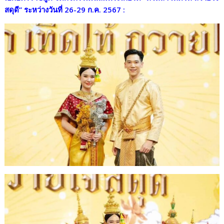
o
Li
สดุดี” ระหว่างวันที่
26-29
ก.ค.
2567 :
o
n
k
k