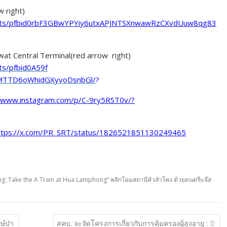
 right)
sts/pfbid0rbF3GBwYPYiy6utxAPJNTSXnwawRzCXvdUuw8qg83
at Central Terminal(red arrow right)
s/pfbid0A59f
MTTD6oWhidGXyvoDsnbGl/
?
//www.instagram.com/p/C-9ry5RST0v/?
ttps://x.com/PR_SRT/status/1826521851130249465
ng: Take the A Train at Hua Lamphong” พลิกโฉมสถานีหัวลำโพง ด้วยดนตรีแจ๊ส
ษ์ป่า
สคบ. จะจัดโครงการเกี่ยวกับการคุ้มครองผู้สูงอายุ :