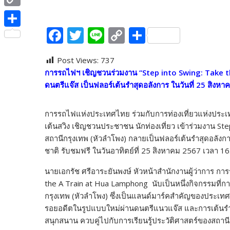
e
i
i
C
b
t
n
F
T
Li
C
S
o
o
S
t
e
ac
w
n
o
h
p
o
h
e
Post Views:
737
e
itt
e
p
ar
y
k
a
r
การรถไฟฯ เชิญชวนร่วมงาน “
Step into Swing: Take 
b
er
y
e
L
r
ดนตรีแจ๊ส เป็นฟลอร์เต้นรำสุดอลังการ ในวันที่
25
สิงหาคม
o
Li
i
e
o
n
n
การรถไฟแห่งประเทศไทย ร่วมกับการท่องเที่ยวแห่งประเทศ
เต้นสวิง เชิญชวนประชาชน นักท่องเที่ยว เข้าร่วมงาน Ste
k
k
k
สถานีกรุงเทพ (หัวลำโพง) กลายเป็นฟลอร์เต้นรำสุดอลัง
ชาติ รับชมฟรี ในวันอาทิตย์ที่ 25 สิงหาคม 2567 เวลา 16
นายเอกรัช ศรีอาระยันพงษ์ หัวหน้าสำนักงานผู้ว่าการ ก
the A Train at Hua Lamphong นับเป็นหนึ่งกิจกรรมที่
กรุงเทพ (หัวลำโพง) ซึ่งเป็นแลนด์มาร์คสำคัญของประเทศ 
รอยอดีตในรูปแบบใหม่ผ่านดนตรีแนวแจ๊ส และการเต้นรำให้ก
สนุกสนาน ควบคู่ไปกับการเรียนรู้ประวัติศาสตร์ของสถานี