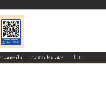
แข่งขัน True AF 2026 :
ว ทาน บานตะไท
นานาสาระ โดย … บิ๊กสุ