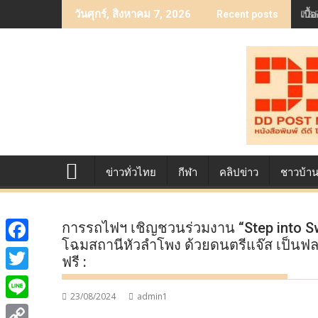
Skip
เบื
วันศุกร์, สิงหาคม 7, 2026
Recent posts
to
content
ข่าวทั่วไทย
กีฬา
คลิปข่าว
ชาวบ้า
การรถไฟฯ เชิญชวนร่วมงาน “Step into Sw
โฉมสถานีหัวลำโพง ด้วยดนตรีแจ๊ส เป็นฟลอร
F
ฟรี :
a
T
23/08/2024
admin1
c
w
L