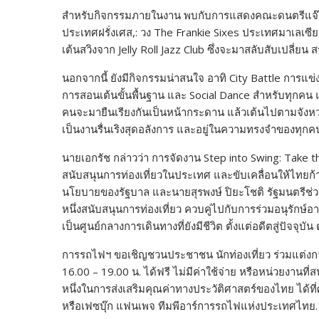
สำหรับกิจกรรมภายในงาน พบกับการแสดงคณะดนตรีแจ๊สช
ประเทศฝรั่งเศส,: วง The Frankie Sixes ประเทศมาเลเ
เต้นสวิงจาก Jelly Roll Jazz Club ซึ่งจะมาสลับสับเปลี่ย
นอกจากนี้ ยังมีกิจกรรมน่าสนใจ อาทิ City Battle การแข
การสอนเต้นขั้นพื้นฐาน และ Social Dance สำหรับทุกคน แ
คนจะมายืนเรียงกันเป็นหน้ากระดาน แล้วเต้นไปตามจังหว
เป็นงานรื่นเริงสุดอลังการ และอยู่ในความทรงจำของทุกค
นายเอกรัช กล่าวว่า การจัดงาน Step into Swing: Take the
สนับสนุนการท่องเที่ยวในประเทศ และขับเคลื่อนให้ไทยก้
นโยบายของรัฐบาล และนายสุรพงษ์ ปิยะโชติ รัฐมนตรีช่ว
หนึ่งสนับสนุนการท่องเที่ยว ควบคู่ไปกับการร่วมอนุรั
เป็นศูนย์กลางการเดินทางที่ยังมีชีวิต ตั้งแต่อดีตสู่ปัจจุบั
การรถไฟฯ ขอเชิญชวนประชาชน นักท่องเที่ยว ร่วมแต่งกา
16.00 – 19.00 น. ได้ฟรี ไม่มีค่าใช้จ่าย หรือหน่วยงานที่
หนึ่งในการส่งเสริมคุณค่าทางประวัติศาสตร์ของไทย ได้ที
หรือเฟซบุ๊ก แฟนเพจ ทีมพีอาร์การรถไฟแห่งประเทศไทย.