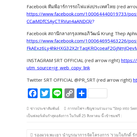
Facebook ทีมพีอาร์การรถไฟแห่งประเทศไทย (red arrow
https://www.facebook.com/100064440019733/po
CCaiMDfCSAyCTRVun4aANDQl/
?
Facebook สถานีกลางกรุงเทพอภิวัฒน์ Krung Thep Aphiw
https://www.facebook.com/100064695463226/post
FkAExz6Ly4hkHXG32X2rTaqKRQcoeaF2GjNmJQev
INSTAGRAM SRT OFFICIAL (red arrow right)
https:
utm_source=ig_web_copy_link
Twitter SRT OFFICIAL @PR_SRT (red arrow right)
h
F
T
Li
C
S
ac
w
n
o
h
ข่าวประชาสัมพันธ์
การรถไฟฯ เชิญชวนร่วมงาน “Step into Swi
e
itt
e
p
ar
เป็นฟลอร์เต้นรำสุดอลังการ ในวันที่ 25 สิงหาคม นี้ เข้าชมฟรี :
b
er
y
e
o
Li
แนะแนว
รองผวจ.พะเยา นำบูรณาการจัดโครงการ ‘รวมใจภักดิ์ รัก