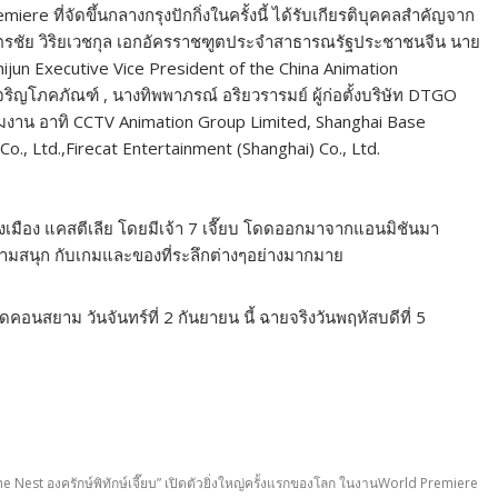
e ที่จัดขึ้นกลางกรุงปักกิ่งในครั้งนี้ ได้รับเกียรติบุคคลสำคัญจาก
ยฉัตรชัย วิริยเวชกุล เอกอัครราชฑูตประจำสาธารณรัฐประชาชนจีน นาย
ijun Executive Vice President of the China Animation
จริญโภคภัณฑ์ , นางทิพพาภรณ์ อริยวรารมย์ ผู้ก่อตั้งบริษัท DTGO
ร่วมงาน อาทิ CCTV Animation Group Limited, Shanghai Base
Co., Ltd.,Firecat Entertainment (Shanghai) Co., Ltd.
มือง แคสตีเลีย โดยมีเจ้า 7 เจี๊ยบ โดดออกมาจากแอนมิชันมา
วามสนุก กับเกมและของที่ระลึกต่างๆอย่างมากมาย
คอนสยาม วันจันทร์ที่ 2 กันยายน นี้ ฉายจริงวันพฤหัสบดีที่ 5
he Nest องครักษ์พิทักษ์เจี๊ยบ” เปิดตัวยิ่งใหญ่ครั้งแรกของโลก ในงานWorld Premiere