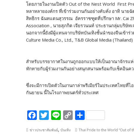
โดยภายในงานเปิดตัว Out of the Nest World First Premier
หลาหลายองค์กร ที่เข้าร่วมงานกันอย่างคับคั่ง อาทิ นา
สิทธิกร ฉันทแดนสุวรรณ อัครราชฑูตที่ปรึกษา Mr. Cai Zh
Association , นายสุภกิต เจียรวนนท์ ประธานกลุ่มบริษัทเ
นอกจากนี้ยังมีผู้แทนจากบริษัทบันเทิงชั้นนำของจีนเข้า
Culture Media Co., Ltd., T&B Global Media (Thailand) 
​สำหรับบรรยากาศในงานถูกออกแบบให้เป็นอาณาจักรแห่งเ
ทักทายกับผู้ร่วมงานกันอย่างสนุกสนานพร้อมกับเช็คอินค
ซึ่งจะมีการเปิดตัวในงานกาล่าพรีเมียร์ในประเทศไทยที่ไอด
กันยายน นี้ในโรงภาพยนตร์ทั่วประเทศ
F
T
Li
C
S
ac
w
n
o
h
,
ข่าวประชาสัมพันธ์
บันเทิง
Thai Pride to the World “Out of t