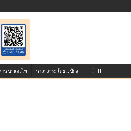
แข่งขัน True AF 2026 :
ว ทาน บานตะไท
นานาสาระ โดย … บิ๊กสุ