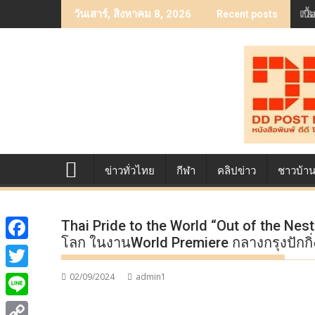
Skip
เบื
วันเสาร์, สิงหาคม 8, 2026
Recent posts
to
content
ข่าวทั่วไทย
กีฬา
คลิปข่าว
ชาวบ้า
Thai Pride to the World “Out of the Nest อ
โลก ในงานWorld Premiere กลางกรุงปักกิ่ง
F
a
02/09/2024
admin1
T
c
w
L