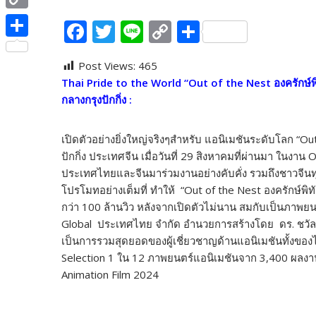
e
i
i
C
F
T
Li
C
S
b
t
n
o
ac
w
n
o
h
o
S
t
e
p
Post Views:
465
e
itt
e
p
ar
o
h
e
Thai Pride to the World “Out of the Nest
องครักษ์พิ
y
b
er
y
e
k
a
r
กลางกรุงปักกิ่ง
:
L
o
Li
r
i
o
n
e
เปิดตัวอย่างยิ่งใหญ่จริงๆสำหรับ แอนิเมชันระดับโลก “Out 
n
ปักกิ่ง ประเทศจีน เมื่อวันที่ 29 สิงหาคมที่ผ่านมา ในงา
k
k
ประเทศไทยและจีนมาร่วมงานอย่างคับคั่ง รวมถึงชาวจีนทุกก
k
โปรโมทอย่างเต็มที่ ทำให้ “Out of the Nest องครักษ์พิ
กว่า 100 ล้านวิว หลังจากเปิดตัวไม่นาน สมกับเป็นภาพย
Global ประเทศไทย จำกัด อำนวยการสร้างโดย ดร. ชวัลวัฒน์
เป็นการรวมสุดยอดของผู้เชี่ยวชาญด้านแอนิเมชันทั้งของ
Selection 1 ใน 12 ภาพยนตร์แอนิเมชันจาก 3,400 ผลงาน
Animation Film 2024