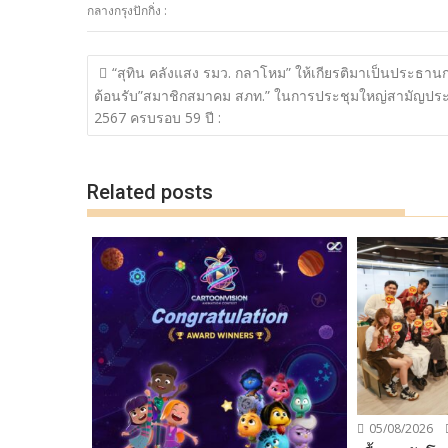
e
itt
e
p
ar
กลางกรุงปักกิ่ง :
b
er
y
e
o
Li
แนะแนว
“สุทิน​ คลังแสง​ รมว. กลาโหม” ให้เกียรติมาเป็นประธาน
o
n
เรื่อง
ต้อนรับ”สมาชิกสมาคม​ สภท.” ในการประชุมใหญ่สามัญประ
k
k
2567 ครบรอบ 59 ปี :
Related posts
05/08/2026