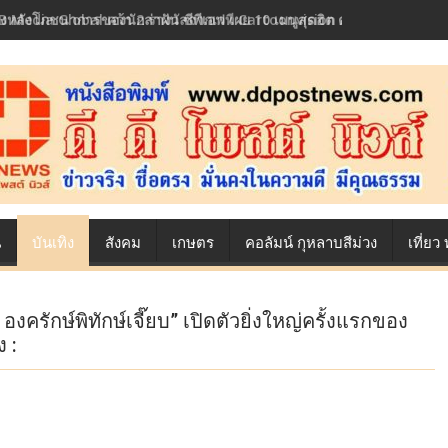
้องหลังโภชนาการของนักล่าฝัน ซีพีเอฟ เผย 10 เมนูสุดฮิต ตลอดเส้นทางการ
น
บันเทิง
สังคม
เกษตร
คอลัมน์ กุหลาบสีม่วง
เที่ย
งครักษ์พิทักษ์เจี๊ยบ” เปิดตัวยิ่งใหญ่ครั้งแรกของ
 :