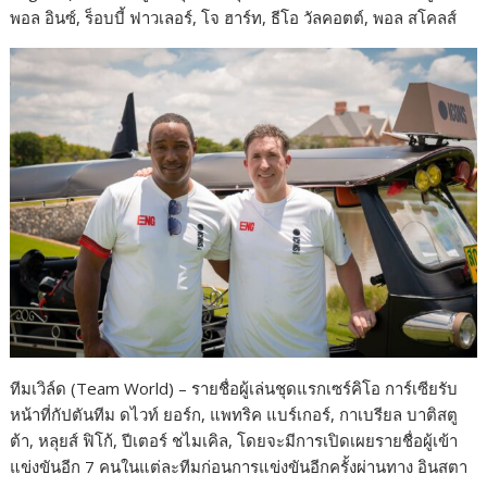
พอล อินซ์, ร็อบบี้ ฟาวเลอร์, โจ ฮาร์ท, ธีโอ วัลคอตต์, พอล สโคลส์
ทีมเวิล์ด (Team World) – รายชื่อผู้เล่นชุดแรกเซร์คิโอ การ์เซีย​รับ
หน้าที่กัปตันทีม​ ดไวท์ ยอร์ก, แพทริค แบร์เกอร์, กาเบรียล บาติสตู
ต้า, หลุยส์ ฟิโก้, ปีเตอร์ ชไมเคิล, โดยจะมีการเปิดเผยรายชื่อผู้เข้า
แข่งขันอีก 7 คนในแต่ละทีมก่อนการแข่งขันอีกครั้งผ่านทาง อินสตา