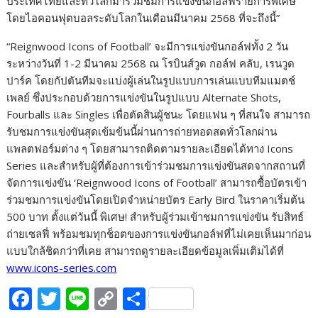
ประเทศไทยและทั่วโลกมาร่วมชมการแข่งขันกอล์ฟรายการพิเศษ
โดยไอคอนฟุตบอลระดับโลกในเดือนมีนาคม 2568 ที่จะถึงนี้”
“Reignwood Icons of Football’ จะมีการแข่งขันกอล์ฟทั้ง 2 วัน
ระหว่างวันที่ 1-2 มีนาคม 2568 ณ โรบินส์วูด กอล์ฟ คลับ, เรนวูด
ปาร์ค โดยกัปตันทีมจะแบ่งผู้เล่นในรูปแบบการเล่นแบบทีมแมตช์
เพลย์ ซึ่งประกอบด้วยการแข่งขันในรูปแบบ Alternate Shots,
Fourballs และ Singles เพื่อตัดสินผู้ชนะ โดยแฟน ๆ ที่สนใจ สามารถ
รับชมการแข่งขันสุดเข้มข้นนี้ผ่านการถ่ายทอดสดทั่วโลกผ่าน
แพลตฟอร์มต่าง ๆ โดยสามารถติดตามรายละเอียดได้ทาง Icons
Series และสำหรับผู้ที่ต้องการเข้าร่วมชมการแข่งขันสดจากสถานที่
จัดการแข่งขัน ‘Reignwood Icons of Football’ สามารถซื้อบัตรเข้า
ร่วมชมการแข่งขัน​โดยเปิดจำหน่ายบัตร Early Bird ในราคาเริ่มต้น
500 บาท ตั้งแต่วันนี้ พิเศษ! สำหรับผู้ร่วมเข้าชมการแข่งขัน รับสิทธ์
ถ่ายเซลฟี่ พร้อมชมทุกช็อตของการแข่งขันกอล์ฟที่ไม่เคยเห็นมาก่อน
แบบใกล้ชิดกว่าที่เคย สามารถดูรายละเอียดข้อมูลเพิ่มเติมได้ที่
www.icons-series.com
F
T
Li
C
S