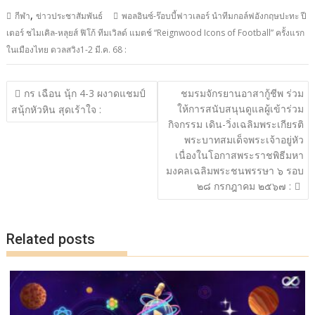
ac
w
n
o
h
,
กีฬา
ข่าวประชาสัมพันธ์
พอลอินซ์-ร๊อบบี้ฟาวเลอร์​ นำทีมกอล์ฟอังกฤษ​ปะทะ​ ปี
e
itt
e
p
ar
เตอร์​ ​ชไมเคิล-หลุยส์​ ฟิโก้​ ทีมเวิลด์​ แมตช์ “Reignwood Icons of Football” ครั้งแรก
b
er
y
e
ในเมืองไทย ดวลสวิง​1-2 มี.ค. 68 :
o
Li
o
n
แนะแนว
กร เฉือน นุ้ก 4-3 ผงาดแชมป์
ชมรมจักรยานอาสากู้ชีพ​ ร่วม
เรื่อง
k
k
ให้การสนับสนุนดูแลผู้เข้าร่วม
สนุ้กหัวหิน สุดเร้าใจ :
กิจกรรม​ เดิน-วิ่งเฉลิมพระเกียรติ​
พระบาทสมเด็จพระเจ้าอยู่หัว​
เนื่องในโอกาสพระราชพิธีมหา
มงคลเฉลิมพระชนพรรษา​ ๖​ รอบ​
๒๘​ กรกฎาคม​ ๒๕๖๗ :
Related posts