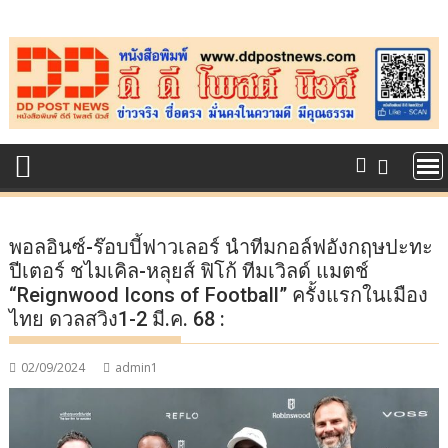
Skip
to
content
พอลอินซ์-ร๊อบบี้ฟาวเลอร์​ นำทีมกอล์ฟอังกฤษ​ปะทะ​
ปีเตอร์​ ​ชไมเคิล-หลุยส์​ ฟิโก้​ ทีมเวิลด์​ แมตช์
“Reignwood Icons of Football” ครั้งแรกในเมือง
ไทย ดวลสวิง​1-2 มี.ค. 68 :
02/09/2024
admin1