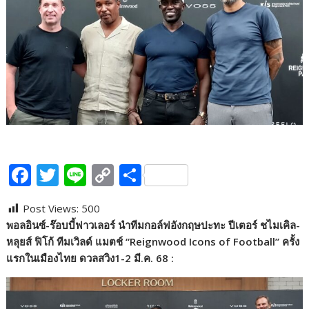
F
T
Li
C
S
ac
w
n
o
h
Post Views:
500
e
itt
e
p
ar
พอลอินซ์-ร๊อบบี้ฟาวเลอร์​ นำทีมกอล์ฟอังกฤษ​ปะทะ​ ปีเตอร์​ ​ชไมเคิล-
b
er
y
e
หลุยส์​ ฟิโก้​ ทีมเวิลด์​ แมตช์
“
Reignwood Icons of Football”
ครั้ง
o
Li
แรกในเมืองไทย ดวลสวิง​1-2 มี.ค. 68
:
o
n
k
k