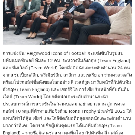
การแข่งขัน ‘Reignwood Icons of Football’ จะแข่งขันในรูปแบ
บทีมแมตช์เพลย์ ทีมละ 12 คน ระหว่างทีมอังกฤษ (Team England)
และ ทีมเวิลด์ (Team World) โดยมีอดีตนักเตะระดับตำนาน 24 คน
จากแชมเปี้ยนส์ลีก, พรีเมียร์ลีก, ลาลีกา และเซเรีย อา ร่วมดวลวงสวิง
พร้อมโปรกอล์ฟชื่อดังของโลกอย่าง ลี เวสต์วูด มารับหน้าที่กัปตันทีม
อังกฤษ (Team England) และ เซอร์จิโอ การ์เซีย รับหน้าที่กัปตันทีม
เวิลด์ (Team World) โดยอดีตนักเตะระดับตำนานจะนำ
ประสบการณ์การแข่งขันในสนามบอลมาอย่างยาวนาน สู่การดวล
กอล์ฟ 10 หลุมที่ท้าทายเพื่อชิงถ้วย Icons Trophy ประจำปี 2025 ให้
แฟนกีฬาได้ลุ้น เชียร์ และใกล้ชิดกับอดีตสุดยอดนักเตะระดับตำนาน
มากกว่าที่เคย โดยรายชื่อผู้เล่นชุดแรก ได้แก่ทีมอังกฤษ (Team
England) – รายชื่อผู้เล่นชุดแรก คุมทีมโดย กัปตันทีม ลี เวสต์วูด