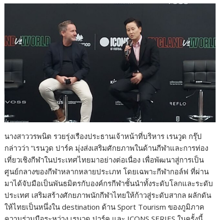
นางสาววรพนิต รวยรุ่งเรืองประธานเจ้าหน้าที่บริหาร เรนวูด กรุ๊ป
กล่าวว่า “เรนวูด ปาร์ค มุ่งส่งเสริมศักยภาพในด้านกีฬาและการท่อง
เที่ยวเชิงกีฬาในประเทศไทยมาอย่างต่อเนื่อง เพื่อพัฒนาสู่การเป็น
ศูนย์กลางของกีฬาหลากหลายประเภท โดยเฉพาะกีฬากอล์ฟ ที่ผ่าน
มาได้จับมือเป็นพันธมิตรกับองค์กรกีฬาชั้นนำทั้งระดับโลกและระดับ
ประเทศ เสริมสร้างศักย​ภาพนักกีฬาไทยให้ก้าวสู่ระดับสากล ผลักดัน
ให้ไทยเป็นหนึ่งใน destination ด้าน Sport Tourism ของภูมิภาค
ความร่วมมือระหว่าง เรนวูด ปาร์ค และ ICONS SERIES ในครั้งนี้