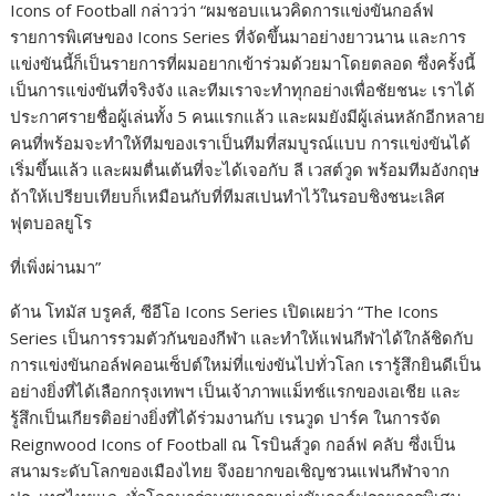
Icons of Football กล่าวว่า “ผมชอบแนวคิดการแข่งขันกอล์ฟ
รายการพิเศษของ Icons Series ที่จัดขึ้นมาอย่างยาวนาน และการ
แข่งขันนี้ก็เป็นรายการที่ผมอยากเข้าร่วมด้วยมาโดยตลอด ซึ่งครั้งนี้
เป็นการแข่งขันที่จริงจัง และทีมเราจะทำทุกอย่างเพื่อชัยชนะ เราได้
ประกาศรายชื่อผู้เล่นทั้ง 5 คนแรกแล้ว และผมยังมีผู้เล่นหลักอีกหลาย
คนที่พร้อมจะทำให้ทีมของเราเป็นทีมที่สมบูรณ์แบบ การแข่งขันได้
เริ่มขึ้นแล้ว และผมตื่นเต้นที่จะได้เจอกับ ลี เวสต์วูด พร้อมทีมอังกฤษ
ถ้าให้เปรียบเทียบก็เหมือนกับที่ทีมสเปนทำไว้ในรอบชิงชนะเลิศ
ฟุตบอลยูโร
ที่เพิ่งผ่านมา”
ด้าน โทมัส บรูคส์, ซีอีโอ Icons Series เปิดเผยว่า “The Icons
Series เป็นการรวมตัวกันของกีฬา และทำให้แฟนกีฬาได้ใกล้ชิดกับ
การแข่งขันกอล์ฟคอนเซ็ปต์ใหม่ที่แข่งขันไปทั่วโลก เรารู้สึกยินดีเป็น
อย่างยิ่งที่ได้เลือกกรุงเทพฯ เป็นเจ้าภาพแม็ทช์แรกของเอเชีย และ
รู้สึกเป็นเกียรติอย่างยิ่งที่ได้ร่วมงานกับ เรนวูด ปาร์ค ในการจัด
Reignwood Icons of Football ณ โรบินส์วูด กอล์ฟ คลับ ซึ่งเป็น
สนามระดับโลกของเมืองไทย จึงอยากขอเชิญชวนแฟนกีฬาจาก