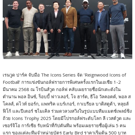
เรนวูด ปาร์ค จับมือ The Icons Series จัด ‘Reignwood Icons of
Football’ การแข่งขันกอล์ฟรายการพิเศษครั้งแรกในเอเชีย 1-2
มีนาคม 2568 ณ โรบินส์วูด กอล์ฟ คลับ​เผยรายชื่อนักเตะดังใน
ตำนาน พอล อินซ์, ร็อบบี้ ฟาวเลอร์, โจ ฮาร์ต, ธีโอ วัลคอตต์, พอล ส
โคลส์, ดไวท์ ยอร์ก, แพทริค แบร์เกอร์, กาเบรียล บาติสตูต้า, หลุยส์
ฟิโก้ และปีเตอร์ ชไมเคิล ร่วมดวลวงสวิงในรูปแบบทีมแมตช์เพลย์ชิง
ถ้วย Icons Trophy 2025 โดยมีโปรกอล์ฟระดับโลก ลี เวสต์วูด และ
เซอร์จิโอ การ์เซีย รับหน้าที่กัปตันทีม พร้อมเผยรายชื่อผู้เล่น 5 คน
แรก ของแต่ละทีม​จำหน่ายบัตร Early Bird ราคาเริ่มต้น 500 บาท