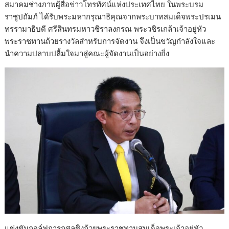
สมาคมช่างภาพผู้สื่อข่าวโทรทัศน์แห่งประเทศไทย ในพระบรม
ราชูปถัมภ์ ได้รับพระมหากรุณาธิคุณจากพระบาทสมเด็จพระปรเมน
ทรรามาธิบดี ศรีสินทรมหาวชิราลงกรณ พระวชิรเกล้าเจ้าอยู่หัว
พระราชทานถ้วยรางวัลสำหรับการจัดงาน จึงเป็นขวัญกำลังใจและ
นำความปลาบปลื้มใจมาสู่คณะผู้จัดงานเป็นอย่างยิ่ง
แข่งขันกอล์ฟการกุศลชิงถ้วยพระราชทานสมเด็จพระเจ้าอยู่หัว