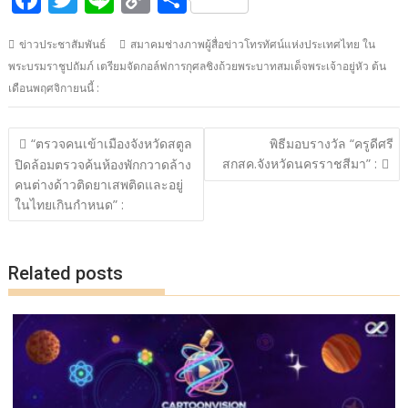
ac
w
n
o
h
ข่าวประชาสัมพันธ์
สมาคมช่างภาพผู้สื่อข่าวโทรทัศน์แห่งประเทศไทย ใน
e
itt
e
p
ar
พระบรมราชูปถัมภ์ เตรียมจัดกอล์ฟการกุศลชิงถ้วยพระบาทสมเด็จพระเจ้าอยู่หัว ต้น
b
er
y
e
เดือนพฤศจิกายนนี้ :
o
Li
o
n
แนะแนว
“ตรวจคนเข้าเมืองจังหวัดสตูล
พิธีมอบรางวัล “ครูดีศรี
เรื่อง
k
k
สกสค.จังหวัดนครราชสีมา” :
ปิดล้อมตรวจค้นห้องพักกวาดล้าง
คนต่างด้าวติดยาเสพติดและอยู่
ในไทยเกินกำหนด” :
Related posts