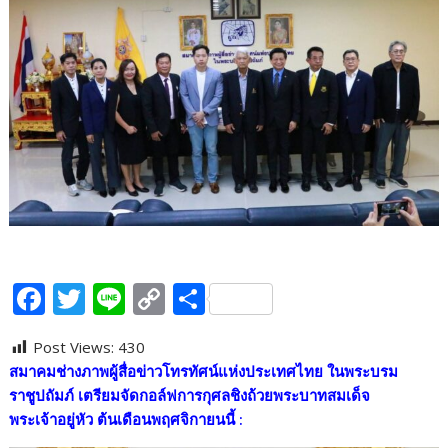
F
T
Li
C
S
ac
w
n
o
h
Post Views:
430
e
itt
e
p
ar
สมาคมช่างภาพผู้สื่อข่าวโทรทัศน์แห่งประเทศไทย ในพระบรม
b
er
y
e
ราชูปถัมภ์ เตรียมจัดกอล์ฟการกุศลชิงถ้วยพระบาทสมเด็จ
o
Li
พระเจ้าอยู่หัว ต้นเดือนพฤศจิกายนนี้
: