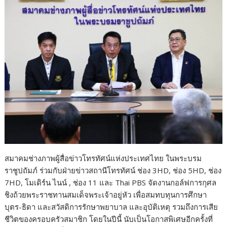
o
n
k
k
สมาคมช่างภาพผู้สื่อข่าวโทรทัศน์แห่งประเทศไทย ในพระบรม
ราชูปถัมภ์ ร่วมกับฝ่ายข่าวสถานีโทรทัศน์ ช่อง 3HD, ช่อง 5HD, ช่อง
7HD, โมเดิร์น ไนน์ , ช่อง 11 และ Thai PBS จัดงานกอล์ฟการกุศล
ชิงถ้วยพระราชทานสมเด็จพระเจ้าอยู่หัว เพื่อสมทบทุนการศึกษา
บุตร-ธิดา และสวัสดิการรักษาพยาบาล และอุบัติเหตุ รวมถึงการเสีย
ชีวิตของครอบครัวสมาชิก โดยในปีนี้ นับเป็นโอกาสพิเศษอีกครั้งที่