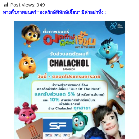
Post Views:
349
e
itt
e
p
ar
หางตั๋วภาพยนตร์ “องครักษ์พิทักษ์เจี๊ยบ” มีค่าอย่าทิ้ง
:
b
er
y
e
o
Li
o
n
k
k