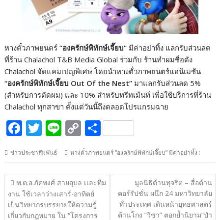
หางตั๋วภาพยนตร์
“องครักษ์พิทักษ์เจี๊ยบ”
มีค่าอย่าทิ้ง แลกรับส่วนลด
ที่ร้าน Chalachol T&B Media Global ร่วมกับ ร้านทำผมชื่อดัง
Chalachol จัดแคมเปญพิเศษ โดยนำหางตั๋วภาพยนตร์แอนิเมชัน
“องครักษ์พิทักษ์เจี๊ยบ Out Of the Nest”
มาแลกรับส่วนลด 5%
(สำหรับการตัดผม) และ 10% สำหรับทรีทเม้นท์ เพื่อใช้บริการที่ร้าน
Chalachol ทุกสาขา ตั้งแต่วันนี้ถึงตลอดโปรแกรมฉาย
F
T
Li
C
S
ac
w
n
o
h
ข่าวประชาสัมพันธ์
หางตั๋วภาพยนตร์ “องครักษ์พิทักษ์เจี๊ยบ” มีค่าอย่าทิ้ง :
e
itt
e
p
ar
b
er
y
e
แนะแนว
พ.ต.อ.ภัคพงศ์ สายอุบล เเละทีม
มูลนิธิต้านทุจริต – สื่อต้าน
o
Li
เรื่อง
คอร์รัปชั่น ผนึก 24 มหาวิทยาลัย
งาน ใช้เวลาว่างเสาร์-อาทิตย์
o
n
ทั่วประเทศ เดินหน้ายุทธศาสตร์
เป็นวิทยากรบรรยายให้ความรู้
ต้านโกง “วิชา” ตอกย้ำนิยาม“ป๋า
เกี่ยวกับกฎหมาย ใน “โครงการ