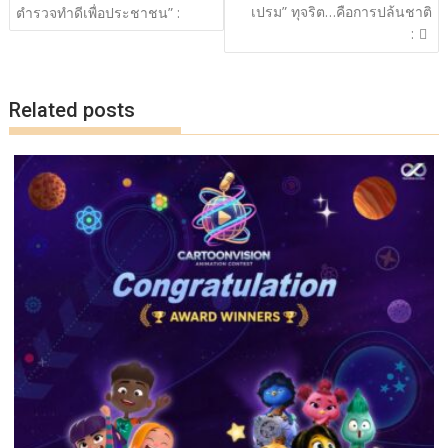
k
k
เปรม” ทุจริต…คือการปล้นชาติ
ตำรวจทำดีเพื่อประชาชน” :
:
Related posts