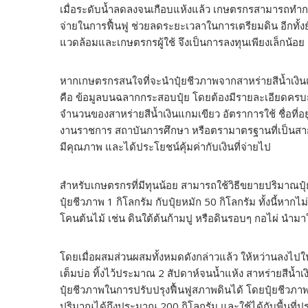
เมื่อระดับน้ำลดลงจนเกือบแห้งแล้ว เกษตรกรสามารถทำการ
จ่ายในการฟื้นฟู ช่วยลดระยะเวลาในการเตรียมดิน อีกทั้งย
แวดล้อมและเกษตรกรผู้ใช้ จึงเป็นการลงทุนเพียงเล็กน้อ
หากเกษตรกรสนใจที่จะนำปุ๋ยชีวภาพจากสาหร่ายสีน้ำเงินแกม
คือ ข้อมูลบนฉลากกระสอบปุ๋ย โดยต้องมีรายละเอียดครบถ้
จำนวนของสาหร่ายสีน้ำเงินแกมเขียว อัตราการใช้ ชื่อที่อย
งานราชการ สถาบันการศึกษา หรือตรามาตรฐานที่เป็นสากล จะช
มีคุณภาพ และได้ประโยชน์คุ้มค่ากับเงินที่จ่ายไป
สำหรับเกษตรกรที่มีทุนน้อย สามารถใช้วิธีขยายปริมาณปุ
ปุ๋ยชีวภาพ 1 กิโลกรัม กับปุ๋ยหมัก 50 กิโลกรัม ทั้งนี้หา
โคนต้นไม้ เช่น ดินใต้ต้นก้ามปู หรือดินรอบๆ กอไผ่ นำม
โดยเมื่อผสมส่วนผสมทั้งหมดดังกล่าวแล้ว ให้หว่านลงไป
เต็มบ่อ ทิ้งไว้ประมาณ 2 สัปดาห์จนน้ำแห้ง สาหร่ายสีน
ปุ๋ยชีวภาพในการปรับปรุงฟื้นฟูสภาพดินได้ โดยปุ๋ยชีว
ปริมาณได้ถึงประมาณ 200 กิโลกรัม และใช้ได้กับพื้นที่ป