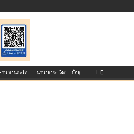
แข่งขัน True AF 2026 :
ว ทาน บานตะไท
นานาสาระ โดย … บิ๊กสุ