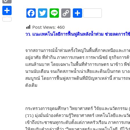
e
i
i
C
F
T
Li
C
S
b
t
n
o
ac
w
n
o
h
o
S
t
e
p
Post Views:
460
e
itt
e
p
ar
o
h
e
วว. แนะเทคโนโลยีการฟื้นฟูดินหลังน้ำท่วม ช่วยลดการใช้
y
b
er
y
e
k
a
r
L
o
Li
r
จากสถานการณ์น้ำท่วมครั้งใหญ่ในพื้นที่ภาคเหนือและภาค
i
o
n
e
อยู่อาศัย ที่ทำกิน ภาคการเกษตร การพาณิชย์ ธุรกิจกา
n
แสนล้านบาท โดยเฉพาะในพื้นที่ทำการเกษตร นาข้าว พืชไร่ 
k
k
นานนับเดือน จนเกิดสภาพน้ำเน่าเสียและดินเป็นกรด บา
k
สมบูรณ์ โดยการฟื้นฟูสภาพดินที่มีปัญหาเหล่านี้ สามาร
ดังเดิม
กระทรวงการอุดมศึกษา วิทยาศาสตร์ วิจัยและนวัตกรรม 
(วว.) มุ่งมั่นนำองค์ความรู้วิทยาศาสตร์ เทคโนโลยีและ
เข้าถึงประชาชนทุกระดับตั้งแต่ภาคครัวเรือน ภาคการเ
ให้สมกับคำกล่าวที่ว่า “วิทยาศาสตร์และเทคโนโลยี มีไว้