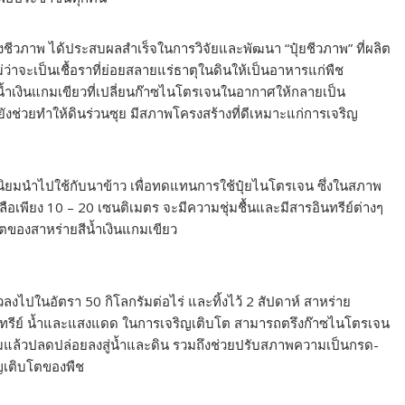
วภาพ ได้ประสบผลสำเร็จในการวิจัยและพัฒนา “ปุ๋ยชีวภาพ” ที่ผลิต
่ว่าจะเป็นเชื้อราที่ย่อยสลายแร่ธาตุในดินให้เป็นอาหารแก่พืช
สีน้ำเงินแกมเขียวที่เปลี่ยนก๊าซไนโตรเจนในอากาศให้กลายเป็น
งช่วยทำให้ดินร่วนซุย มีสภาพโครงสร้างที่ดีเหมาะแก่การเจริญ
นิยมนำไปใช้กับนาข้าว เพื่อทดแทนการใช้ปุ๋ยไนโตรเจน ซึ่งในสภาพ
ลือเพียง 10 – 20 เซนติเมตร จะมีความชุ่มชื้นและมีสารอินทรีย์ต่างๆ
บโตของสาหร่ายสีน้ำเงินแกมเขียว
ียวลงไปในอัตรา 50 กิโลกรัมต่อไร่ และทิ้งไว้ 2 สัปดาห์ สาหร่าย
ินทรีย์ น้ำและแสงแดด ในการเจริญเติบโต สามารถตรึงก๊าซไนโตรเจน
ียมแล้วปลดปล่อยลงสู่น้ำและดิน รวมถึงช่วยปรับสภาพความเป็นกรด-
ญเติบโตของพืช