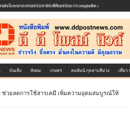
้องหลังโภชนาการของนักล่าฝัน ซีพีเอฟ เผย 10 เมนูสุดฮิต ตลอดเส้นทางการ
น
บันเทิง
สังคม
เกษตร
คอลัมน์ กุหลาบสีม่วง
เที่ย
ม ช่วยลดการใช้สารเคมี เพิ่มความอุดมสมบูรณ์ให้