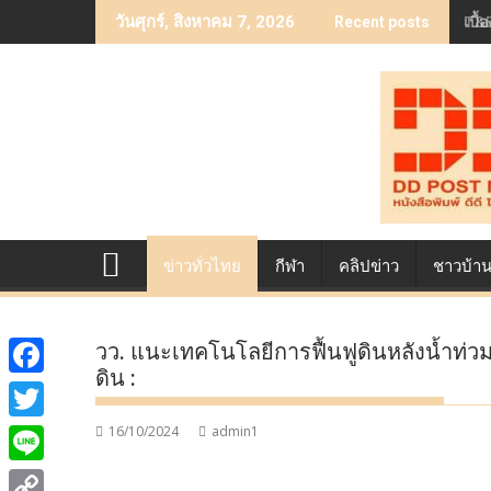
Skip
เบื
วันศุกร์, สิงหาคม 7, 2026
Recent posts
to
content
ข่าวทั่วไทย
กีฬา
คลิปข่าว
ชาวบ้า
วว. แนะเทคโนโลยีการฟื้นฟูดินหลังน้ำท่ว
ดิน :
F
a
16/10/2024
admin1
T
c
w
L