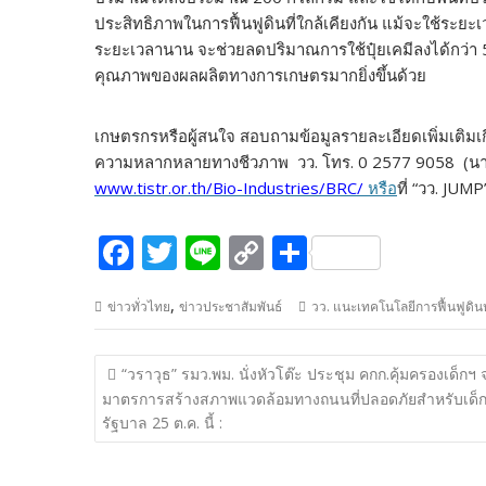
ประสิทธิภาพในการฟื้นฟูดินที่ใกล้เคียงกัน แม้จะใช้ระยะเ
ระยะเวลานาน จะช่วยลดปริมาณการใช้ปุ๋ยเคมีลงได้กว่า
คุณภาพของผลผลิตทางการเกษตรมากยิ่งขึ้นด้วย
เกษตรกรหรือผู้สนใจ สอบถามข้อมูลรายละเอียดเพิ่มเติมเกี่ย
ความหลากหลายทางชีวภาพ วว. โทร. 0 2577 9058 (นาย
www.tistr.or.th/Bio-Industries/BRC/
หรือ
ที่ “วว. JUMP
F
T
Li
C
S
ac
w
n
o
h
,
ข่าวทั่วไทย
ข่าวประชาสัมพันธ์
วว. แนะเทคโนโลยีการฟื้นฟูดินห
e
itt
e
p
ar
b
er
y
e
แนะแนว
“วราวุธ” รมว.พม. นั่งหัวโต๊ะ ประชุม คกก.คุ้มครองเด็กฯ 
o
Li
เรื่อง
มาตรการสร้างสภาพแวดล้อมทางถนนที่ปลอดภัยสำหรับเด็ก
o
n
รัฐบาล 25 ต.ค. นี้ :
k
k