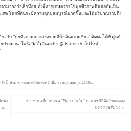
วลามากกว่าเล็กน้อย ทั้งนี้หากเกษตรกรใช้ปุ๋ยชีวภาพติดต่อกันเป็น
 50% โดยที่ดินจะมีความอุดมสมบูรณ์มากขึ้นและได้ปริมาณรวมถึง
วกับ “ปุ๋ยชีวภาพจากสาหร่ายสีน้ำเงินแกมเขียว” ติดต่อได้ที่ ศูนย์
ประธาน โพธิสวัสดิ์) อีเมล
brc@tistr.or.th
เว็ปไซต์
”
ลังน้ำท่วม ช่วยลดการใช้สารเคมี เพิ่มความอุดมสมบูรณ์ให้ดิน :
จ่อชง
วว. ชวนเที่ยวตลาด “Plan มาเก็บ” ณ สถานีวิจัยลำตะคอง
นครราชสีมา :
 ต่อ