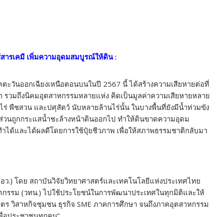
สารเคมี เพิ่มความอุดมสมบูรณ์ให้ดิน
:
ตะวันออกเฉียงเหนือตอนบนในปี 2567 นี้ ได้สร้างความเสียหายต่อที่
รค้า รวมถึงนิคมอุตสาหกรรมหลายแห่ง คิดเป็นมูลค่าความเสียหายหลาย
พืชสวน และปศุสัตว์ นับหลายล้านไร่นั้น ในบางพื้นที่ยังมีน้ำท่วมขัง
งส่วนถูกกระแสน้ำชะล้างหน้าดินออกไป ทำให้ดินขาดความอุดม
ถทำได้และได้ผลดีโดยการใช้ปุ๋ยชีวภาพ เพื่อให้สภาพธรรมชาติกลับมา
(อว.) โดย สถาบันวิจัยวิทยาศาสตร์และเทคโนโลยีแห่งประเทศไทย
นวัตกรรม (วทน.) ไปใช้ประโยชน์ในการพัฒนาประเทศในทุกมิติและให้
กษตร วิสาหกิจชุมชน ธุรกิจ SME ภาคการศึกษา จนถึงภาคอุตสาหกรรม
เพื่อประชาชนทุกคน”