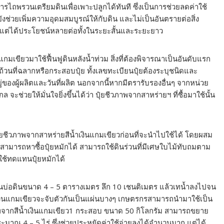
ไถพรวนเตรียมดินเพื่อเพาะปลูกได้ทันที ซึ่งเป็นการช่วยลดค่าใช้
ังช่วยเพิ่มความอุดมสมบูรณ์ให้กับดิน และไม่เป็นอันตรายต่อสิ่ง
ย แต่ได้ประโยชน์หลายต่อทั้งในระยะสั้นและระยะยาว
เขียวมาใช้ฟื้นฟูดินหลังน้ำท่วม สิ่งที่ต้องพิจารณาเป็นอันดับแรก
วนที่ฉลากหรือกระสอบปุ๋ย ทั้งเลขทะเบียนปุ๋ยต้องระบุชนิดและ
ู่ของผู้ผลิตและวันที่ผลิต นอกจากนี้หากมีตรารับรองอื่นๆ จากหน่วย
่วยให้มั่นใจยิ่งขึ้นได้ว่า ปุ๋ยชีวภาพจากสาหร่ายฯ ที่ซื้อมาใช้นั้น
๋ยชีวภาพจากสาหร่ายสีน้ำเงินแกมเขียวก่อนที่จะนำไปใช้ได้ โดยผสม
กไม่สามารถหาซื้อปุ๋ยหมักได้ สามารถใช้ดินร่วนที่มีเศษใบไม้ทับถมตาม
าใช้ทดแทนปุ๋ยหมักได้
ในบ่อดินขนาด 4 – 5 ตารางเมตร ลึก 10 เชนติเมตร แล้วเทน้ำลงไปจน
้ำเงินแกมเขียวจะจับตัวกันเป็นแผ่นบางๆ เกษตรกรสามารถนำมาใช้เป็น
ภาพจากสีน้ำเงินแกมเขียว1 กระสอบ ขนาด 50 กิโลกรัม สามารถขยาย
ระมาณ 4 – 5 ไร่ ซึ่งช่วยประหยัดค่าใช้จ่ายลงได้จำนวนมาก แต่ได้