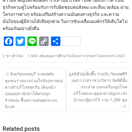
ธุรกิจควบคู่ไปพร้อมกับการรับผิดชอบต่อสังคม และสิ่งแวดล้อม ผ่าน
โครงการต่างๆ พร้อมเสริมสร้างความมั่นคงทางธุรกิจ และความ
มั่นใจของผู้มีส่วนได้เสียทุกฝ่าย ในการขับเคลื่อนองค์กรให้เติบโตไป
พร้อมกันอย่างยั่งยืน
F
T
Li
C
S
ac
w
n
o
h
ข่าวทั่วไทย
MSC สนับสนุนการศึกษาในโครงการ Smart Classroom 2024 :
e
itt
e
p
ar
b
er
y
e
แนะแนว
จังหวัดนนทบุรี ระดมพลัง
มูลนิธิป่อเต็กตึ๊ง ร่วมกับ วัดเทพศิริ
o
Li
เรื่อง
นทราวาสราชวรวิหาร จัดพิธีทิ้ง
ชุมชนร่วมแรงร่วมใจจับปลาหมอ
o
n
กระจาด แจกเครื่องอุปโภค
คางดำบริโภคทุกวัน เดินหน้า
บริโภคและชุดยาสามัญประจำ
ปล่อยปลานักล่าให้ครบทุก
k
k
บ้านแก่ผู้ยากไร้ รวม 1,388 ชุด
ลำคลอง ฟื้นความสมดุลระบบ
:
นิเวศ :
Related posts