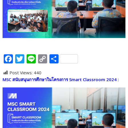
F
T
Li
C
S
ac
w
n
o
h
Post Views:
440
e
itt
e
p
ar
MSC
สนับสนุนการศึกษาในโครงการ
Smart Classroom 2024 :
b
er
y
e
o
Li
o
n
k
k