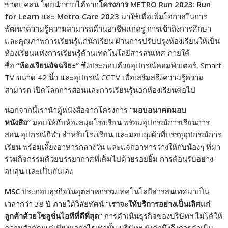
ขาดแคลน โดยนำรายได้จาก
โครงการ
METRO Run 2023: Run
for Learn
และ
Metro Care 2023
มาใช้เพื่อเพิ่มโอกาสในการ
พัฒนาความรู้ความสามารถด้านอาชีพแก่ครู การเข้าถึงการศึกษา
และคุณภาพการเรียนรู้แก่นักเรียน ผ่านการปรับปรุงห้องเรียนให้เป็น
ห้องเรียนแห่งการเรียนรู้ด้านเทคโนโลยีสารสนเทศ ภายใต้
ชื่อ
“
ห้องเรียนอัจฉริยะ
”
ซึ่งประกอบด้วยอุปกรณ์คอมพิวเตอร์, Smart
TV ขนาด 42 นิ้ว และอุปกรณ์ CCTV เพื่อเสริมสร้งความรู้ความ
สามารถ เปิดโลกการสอนและการเรียนรู้นอกห้องเรียนต่อไป
นอกจากนี้เรานำตู้หนังสือจากโครงการ
“
มอบอนาคตมอบ
หนังสือ
”
มอบให้กับห้องสมุดโรงเรียน พร้อมอุปกรณ์การเรียนการ
สอน อุปกรณ์กีฬา สำหรับโรงเรียน และมอบถุงผ้าที่บรรจุอุปกรณ์การ
เรียน พร้อมเลี้ยงอาหารกลางวัน และแจกอาหารว่างให้กับน้องๆ ที่มา
ร่วมกิจกรรมด้วยบรรยากาศที่เต็มไปด้วยรอยยิ้ม การต้อนรับอย่าง
อบอุ่น และเป็นกันเอง
MSC
ประกอบธุรกิจในอุตสาหกรรมเทคโนโลยีสารสนเทศมาเป็น
เวลากว่า 38 ปี ภายใต้วิสัยทัศน์
“เราจะให้บริการอย่างเป็นเลิศแก่
ลูกค้าด้วยโซลูชั่นไอทีที่ดีที่สุด”
การดำเนินธุรกิจของบริษัทฯ ไม่ได้ให้
ความสำคัญแต่เพียงผลกำไรเท่านั้น บริษัทฯ ยังคำนึงถึงการดำเนิน