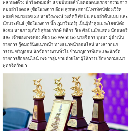
พล ทองด้วง นักร้องหมอลำ แชมป์หมอลำไอดอลคนแรกจากรายการ
หมอลำไอดอล (ชื่อในวงการ อ๊อฟ สุรพล) สถานีโทรทัศน์ช่องเวิร์ค
พอยท์ หมายเลข 23 นายวีระพงษ์ วงศ์ศรี ศิลปิน หมอลำต้นแบบ และ
นักประพันธ์ (ชื่อในวงการ บิ๊ก ภูมารินทร์) เป็นผู้ทำคุณประโยชน์ต่อ
สังคม นายภาณุภัทร์ สุกัลยารักษ์ พิธีกร วีเจ ศิลปินนักแสดง นักดนตรี
และ เจ้าของเพจท่องเที่ยว Go Went Go นายจิตกร บุษบา ผู้ดำเนิน
รายการ กู๊ดมอร์นิ่งแนวหน้า ทางแนวหน้าออนไลน์ นางสาวกนก
วรรณ ขวัญอ่อน นักจัดการงานทั่วไปชำนาญการพิเศษและนักจัด
รายการสื่อออนไลน์ เพจ “กลุ่มช่วยด้วยใจ” ผู้ให้การปรึกษาตามแนว
พุทธจิตวิทยา