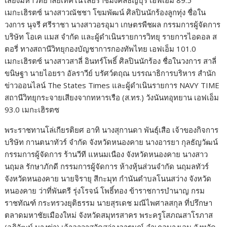
เสียงมหาวิทยาลัยเทคโนโลยีราชมงคลธัญบุรี เอฟเอ็ม 89.5
เมกะเฮิรตซ์ นางสาวณัชชา โขมพัฒน์ ศิลปินนักร้องลูกทุ่ง ชื่อใน
วงการ นุจรี ศรีราชา นางสาวอรอุมา เกษตรพืชผล กรรมการผู้จัดการ
บริษัท โอเค แมส จำกัด และผู้ดำเนินรายการวิทยุ รายการไอดอล ส
ตอรี่ ทางสถานีวิทยุกองบัญชาการกองทัพไทย เอฟเอ็ม 101.0
เมกะเฮิรตซ์ นางสาวสาลี่ อินทร์โพธิ์ ศิลปินนักร้อง ชื่อในวงการ สาลี่
ขนิษฐา นายไอยรา อัลราวีย์ บรัศว์ตฤณ บรรณาธิการบริหาร สำนัก
ข่าวออนไลน์ The States Times และผู้ดำเนินรายการ NAVY TIME
สถานีวิทยุกระจายเสียงจากทหารเรือ (ส.ทร.) วังนันทอุทยาน เอฟเอ็ม
93.0 เมกะเฮิรตซ
พระราชทานโล่เกียรติยศ อาทิ นางสุกานดา พันธุ์เสือ เจ้าของกิจการ
บริษัท กานตนาทัวร์ จำกัด จังหวัดหนองคาย นางอารยา กุลธัญวัฒน์
กรรมการผู้จัดการ ร้านวีที แหนมเนือง จังหวัดหนองคาย นางสาว
นฤมล รักษาภักดี กรรมการผู้จัดการ ห้างหุ้นส่วนจำกัด นฤมลทัวร์
จังหวัดหนองคาย นายจิรายุ สีกะมุท กำนันตำบลโนนสว่าง จังหวัด
หนองคาย ว่าที่พันตรี รุ่งโรจน์ โพธิ์ทอง ข้าราชการบำนาญ กรม
ราชทัณฑ์ กระทรวงยุติธรรม นายสุรเดช มณีไพศาลสกุล ที่ปรึกษา
ตลาดมหาชัยเมืองใหม่ จังหวัดสมุทรสาคร พระครูโสภณสาโรภาส