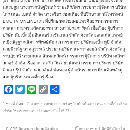
(อภิวัฒน์ บางข่า) เจ้าอาวาสวัดสว่างอารมณ์ อำเภอบางเลน จังหวัด
นครปฐม นางสาวกนิษฐรินทร์ วามะศิริภัทร กรรมการผู้จัดการ บริษัท
โกร เดอะ เบสท์ จำกัด นางจริยา รอดเที่ยง ที่ปรึกษาสถานีโทรทัศน์
BMC TV ONLINE และที่ปรึกษาหน่วยเผยแพร่ศีลธรรม กรมการ
ศาสนา กระทรวงวัฒนธรรม นางสาวประภารัตน์ เชื้อเวียง ผู้บริหาร
บริษัท ดับเบิ้ลเอ็มอินเตอร์เนชั่นแนล จำกัด จังหวัดขอนแก่น แพทย์
หญิงณัฐฐาภณิตา รพีพงษ์พัฒนา กรรมการ บริษัทเอเบิ้ล ทูบี จำกัด
นายพีรณัฐ นาคสุวรรณ์ ประธานบริษัท แพรวาออยล์ จำกัด จังหวัดสุ
ราษฎ์ธานี นายมหพล ฉันทสหวัฒน์ กรรมการผู้จัดการ บริษัท มณีพา
วเวอร์ จำกัด เรืออากาศตรี กวิน สุยะนันทน์ กรรมการบริหาร บริษัท
คิวเอ กรุ๊ป จำกัด นายวสันต์ พัดทอง ผู้ดำเนินรายการมิราเคิลพลังมู
และผู้บริหารเพจเดี๋ยวรู้เรื่อง
F
T
Li
C
S
ac
w
n
o
h
ข่าวทั่วไทย
สวทท. ประกาศ ยกย่องเชิดชู “องค์กรต้นแบบ-คนวงการสื่อ” เตรียม
e
itt
e
p
ar
เข้ารับ “พระราชทานรางวัลเทพทอง” ครั้งที่ 23 :
b
er
y
e
o
Li
แนะแนว
CPF จิตอาสา ปลุกพลัง ช่วย
“..บิ๊กกบ ผบช.ภ.1 จัดพิธีเนื่องใน