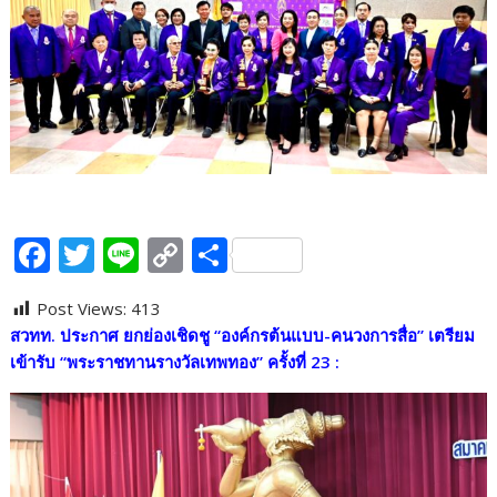
F
T
Li
C
S
ac
w
n
o
h
Post Views:
413
e
itt
e
p
ar
สวทท. ประกาศ ยกย่องเชิดชู “องค์กรต้นแบบ-คนวงการสื่อ” เตรียม
b
er
y
e
เข้ารับ “พระราชทานรางวัลเทพทอง” ครั้งที่ 23
:
o
Li
o
n
k
k