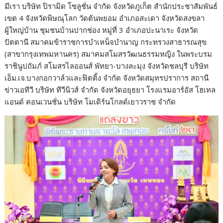
มีเรา บริษัท ปิรามิด โซลูชั่น จำกัด จังหวัดภูเก็ต สำนักประชาสัมพันธ์
เขต 4 จังหวัดพิษณุโลก วัดต้นพยอม อำเภอสะเดา จังหวัดสงขลา
ผู้ใหญ่บ้าน ชุมชนบ้านปากช่อง หมู่ที่ 3 อำเภอปะนาเระ จังหวัด
ปัตตานี สมาคมข้าราชการบำเหน็จบำนาญ กระทรวงสาธารณสุข
(สาขากรุงเทพมหานคร) สมาคมสโมสรวัฒนธรรมหญิง ในพระบรม
ราชินูปถัมภ์ สโมสรไลออนส์ พัทยา-บางละมุง จังหวัดชลบุรี บริษัท
เอ็ม.เจ.บางกอกวาล์วและฟิตติ้ง จำกัด จังหวัดสมุทรปราการ สถานี
ข่าวเอทีวี บริษัท ทีวีนิวส์ จำกัด จังหวัดอยุธยา โรงแรมอาร์อัส โฮเทล
แอนด์ คอนเวนชั่น บริษัท โมเดิร์นโกลด์เยาวราช จำกัด