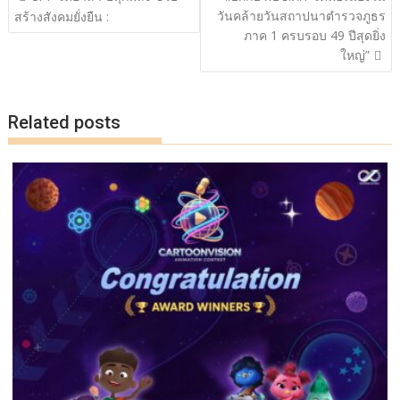
o
n
เรื่อง
วันคล้ายวันสถาปนาตำรวจภูธร
สร้างสังคมยั่งยืน :
ภาค 1 ครบรอบ 49 ปีสุดยิ่ง
k
k
ใหญ่”
Related posts