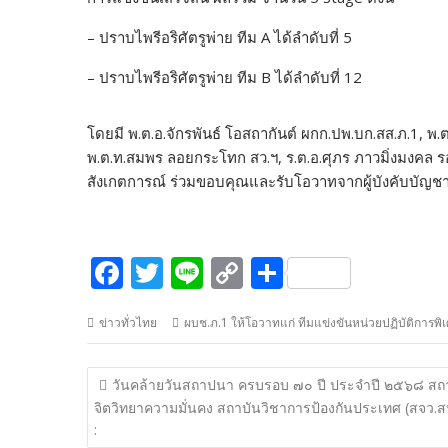
– ปราบไพรีอริศัตรูพ่าย ทีม A ได้ลำดับที่ 5
– ปราบไพรีอริศัตรูพ่าย ทีม B ได้ลำดับที่ 12
โดยมี พ.ต.อ.จักรพันธ์ โอสถากันต์ ผกก.ปพ.บก.สส.ภ.1, พ
พ.ต.ท.สมพร ลอยกระโทก สว.ฯ, ร.ต.อ.ศุภร ภาวมิ่งมงคล รอ
สังเกตการณ์ ร่วมขอบคุณและรับโอวาทจากผู้บังคับบัญ
F
T
Li
C
S
ac
w
n
o
h
ข่าวทั่วไทย
ผบช.ภ.1 ให้โอวาทแก่ ทีมแข่งขันหน่วยปฏิบัติการพิ
e
itt
e
p
ar
b
er
y
e
แนะแนว
วันคล้ายวันสถาปนา ครบรอบ ๗๐ ปี ประจำปี ๒๕๖๘ สถ
o
Li
เรื่อง
จิตวิทยาความมั่นคง สถาบันวิชาการป้องกันประเทศ (สจว.ส
o
n
: