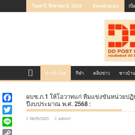
Skip
เบื
วันเสาร์, สิงหาคม 8, 2026
Recent posts
to
content
ข่าวทั่วไทย
กีฬา
คลิปข่าว
ชาวบ้า
ผบช.ภ.1 ให้โอวาทแก่ ทีมแข่งขันหน่วยปฏิบ
ปีงบประมาณ พ.ศ. 2568 :
F
a
08/05/2025
admin1
T
c
w
L