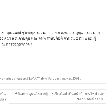
.ต.ท.กฤษณพงษ์ ชูตระกูล รอง ผกก.ฯ, พ.ต.ท.ชยากร บุญมา รอง ผกก.ฯ,
ง สว.ฯ ส่วนควบคุม และ จนท.ส่วนปฏิบัติ จำนวน 2 ทีม พร้อมผู้
ชา ณ ตำรวจภูธรภาค 1
เศษ ระดับ บช. ของ ตร.( S.W.A.T.) ประจำปีงบประมาณ พ.ศ. 2568 :
าบัน
ซีพีเอฟ หนุนนโยบายผู้ว่าฯเชียงใหม่ เดินหน้าป้องกันไฟป่า ลด
PM2.5 ต่อเนื่อง :
ปท.)