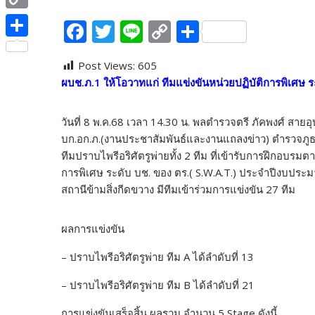
e
i
i
C
F
T
Li
C
S
b
t
n
o
ac
w
n
o
h
o
S
t
e
p
Post Views:
605
e
itt
e
p
ar
o
h
e
ผบช.ภ.1 ให้โอวาทแก่ ทีมแข่งขันหน่วยปฏิบัติการพิเศษ 
y
b
er
y
e
k
a
r
L
o
Li
r
วันที่ 8 พ.ค.68 เวลา 14.30 น. พลตำรวจตรี ภัคพงศ์ สา
i
o
n
e
บก.อก.ภ.(งานประชาสัมพันธ์และงานแถลงข่าว) ตำรวจภูธร
n
ทีมปราบไพรีอริศัตรูพ่ายทั้ง 2 ทีม ที่เข้ารับการฝึกอ
k
k
การพิเศษ ระดับ บช. ของ ตร.( S.W.A.T.) ประจำปีงบประ
k
สถานีข้ามสิ่งกีดขวาง มีทีมเข้าร่วมการแข่งขัน 27 ทีม
ผลการแข่งขัน
– ปราบไพรีอริศัตรูพ่าย ทีม A ได้ลำดับที่ 13
– ปราบไพรีอริศัตรูพ่าย ทีม B ได้ลำดับที่ 21
การแข่งขันเสร็จสิ้น ผลรวม จำนวน 5 Stage ดังนี้