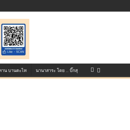
แข่งขัน True AF 2026 :
ว ทาน บานตะไท
นานาสาระ โดย … บิ๊กสุ