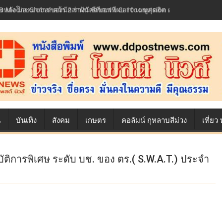
้องหลังโภชนาการของนักล่าฝัน ซีพีเอฟ เผย 10 เมนูสุดฮิต ตลอดเส้นทางการ
น
บันเทิง
สังคม
เกษตร
คอลัมน์ กุหลาบสีม่วง
เที่ย
ัติการพิเศษ ระดับ บช. ของ ตร.( S.W.A.T.) ประจำ