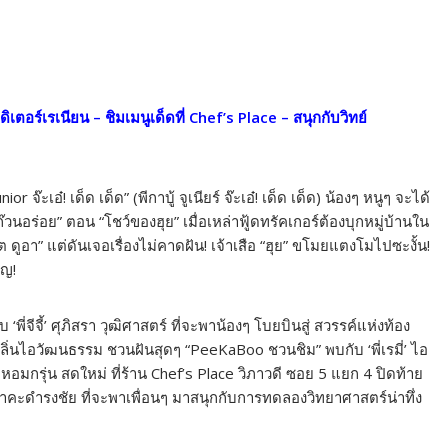
เตอร์เรเนียน – ชิมเมนูเด็ดที่ Chef’s Place – สนุกกับวิทย์
๊ะเอ๋! เด็ด เด็ด” (พีกาบู้ จูเนียร์ จ๊ะเอ๋! เด็ด เด็ด) น้องๆ หนูๆ จะได้
นอร่อย” ตอน “โชว์ของฮุย” เมื่อเหล่าฟู้ดทรัคเกอร์ต้องบุกหมู่บ้านใน
ูอา” แต่ดันเจอเรื่องไม่คาดฝัน! เจ้าเสือ “ฮุย” ขโมยแตงโมไปซะงั้น!
ัญ!
่จีจี้’ ศุภิสรา วุฒิศาสตร์ ที่จะพาน้องๆ โบยบินสู่ สวรรค์แห่งท้อง
งกลิ่นไอวัฒนธรรม ชวนฝันสุดๆ “PeeKaBoo ชวนชิม” พบกับ ‘พี่เรมี่’ ไอ
 หอมกรุ่น สดใหม่ ที่ร้าน Chef’s Place วิภาวดี ซอย 5 แยก 4 ปิดท้าย
าคะดำรงชัย ที่จะพาเพื่อนๆ มาสนุกกับการทดลองวิทยาศาสตร์น่าทึ่ง