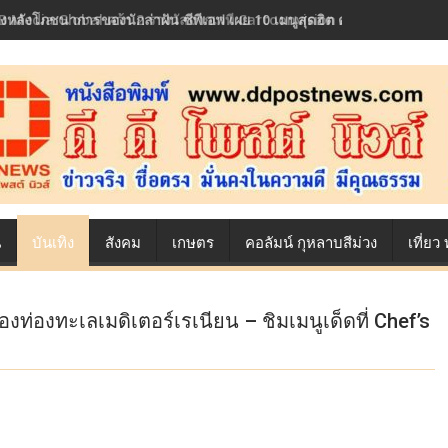
้องหลังโภชนาการของนักล่าฝัน ซีพีเอฟ เผย 10 เมนูสุดฮิต ตลอดเส้นทางการ
น
บันเทิง
สังคม
เกษตร
คอลัมน์ กุหลาบสีม่วง
เที่ย
องท่องทะเลเมดิเตอร์เรเนียน – ชิมเมนูเด็ดที่ Chef’s