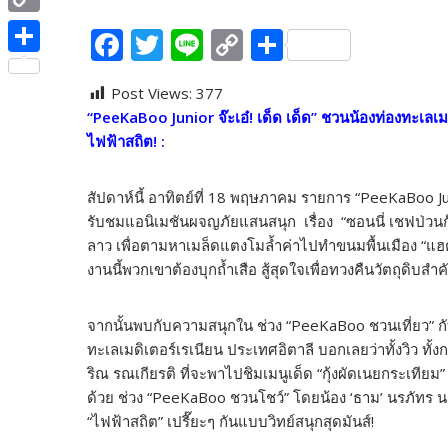
e
i
i
C
F
T
Li
C
S
b
t
n
o
ac
w
n
o
h
o
S
t
e
p
Post Views:
377
e
itt
e
p
ar
o
h
e
“
PeeKaBoo Junior จ๊ะเอ๋! เด็ด เด็ด” ชวนน้องท่องทะเลเมดิ
y
b
er
y
e
k
a
r
ไฟฟ้าสถิต! :
L
o
Li
r
i
o
n
e
สัปดาห์นี้ อาทิตย์ที่ 18 พฤษภาคม รายการ “PeeKaBoo Junior จ
n
รับชมแอนิเมชันผจญภัยแสนสนุก เรื่อง “ซอนนี่ เชฟป่วนก๊ว
k
k
ลาว เพื่อตามหาเมล็ดแตงโมล้ำค่าไปทำขนมพื้นเมือง “แฮต ด
k
งานนี้พวกเขาต้องบุกถ้ำเสือ สู้สุดใจเพื่อทวงคืนวัตถุดิบสำค
จากนั้นพบกับความสนุกใน ช่วง “PeeKaBoo ชวนเที่ยว” กับ ‘พี
ทะเลเมดิเตอร์เรเนียน ประเทศอิตาลี บอกเลยว่าทั้งวิว ทั้
ริณ รณเกียรติ ที่จะพาไปชิมเมนูเด็ด “กุ้งผัดเนยกระเทียม”
ด้วย ช่วง “PeeKaBoo ชวนโชว์” โดยน้อง ‘ธาม’ นรภัทร น
“ไฟฟ้าสถิต” เปรี๊ยะๆ กันแบบวิทย์สนุกสุดมันส์!