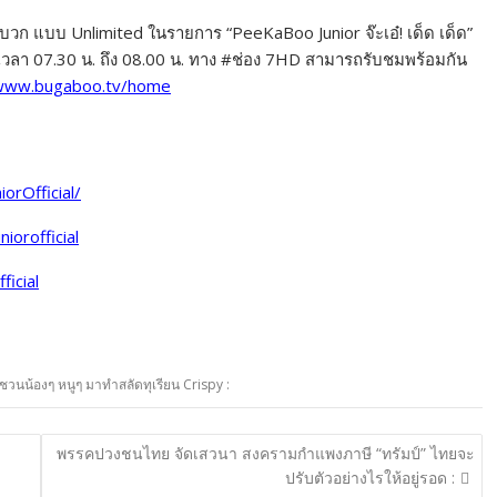
บวก แบบ Unlimited ในรายการ “PeeKaBoo Junior จ๊ะเอ๋! เด็ด เด็ด”
 ตั้งแต่เวลา 07.30 น. ถึง 08.00 น. ทาง #ช่อง 7HD สามารถรับชมพร้อมกัน
/www.bugaboo.tv/home
rOfficial/
orofficial
icial
" ชวนน้องๆ หนูๆ มาทำสลัดทุเรียน Crispy :
พรรคปวงชนไทย จัดเสวนา สงครามกำแพงภาษี “ทรัมป์” ไทยจะ
ปรับตัวอย่างไรให้อยู่รอด :