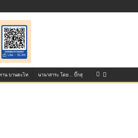
แข่งขัน True AF 2026 :
ว ทาน บานตะไท
นานาสาระ โดย … บิ๊กสุ