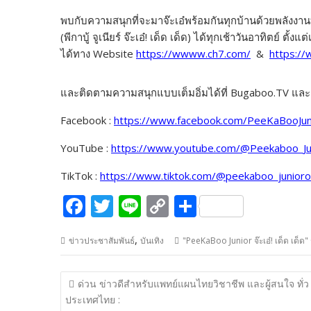
พบกับความสนุกที่จะมาจ๊ะเอ๋พร้อมกันทุกบ้านด้วยพลังงาน
(พีกาบู้ จูเนียร์ จ๊ะเอ๋! เด็ด เด็ด) ได้ทุกเช้าวันอาทิตย์
ได้ทาง Website
https://wwww.ch7.com/
&
https:/
และติดตามความสนุกแบบเต็มอิ่มได้ที่ Bugaboo.TV และ
Facebook :
https://www.facebook.com/PeeKaBooJunio
YouTube :
https://www.youtube.com/@Peekaboo_Juni
TikTok :
https://www.tiktok.com/@peekaboo_junioroff
F
T
Li
C
S
ac
w
n
o
h
,
ข่าวประชาสัมพันธ์
บันเทิง
"PeeKaBoo Junior จ๊ะเอ๋! เด็ด เด็ด
e
itt
e
p
ar
b
er
y
e
แนะแนว
ด่วน ข่าวดีสำหรับแพทย์แผนไทยวิชาชีพ และผู้สนใจ ทั่ว
o
Li
เรื่อง
ประเทศไทย :