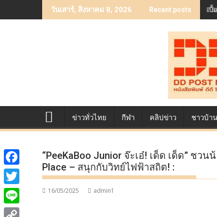
Skip
เบื
วันเสาร์, สิงหาคม 8, 2026
Recent posts
to
content
ข่าวทั่วไทย
กีฬา
คลิปข่าว
ชาวบ้า
“PeeKaBoo Junior จ๊ะเอ๋! เด็ด เด็ด” ชวนน้
Place – สนุกกับวิทย์ไฟฟ้าสถิต! :
F
a
16/05/2025
admin1
T
c
w
L