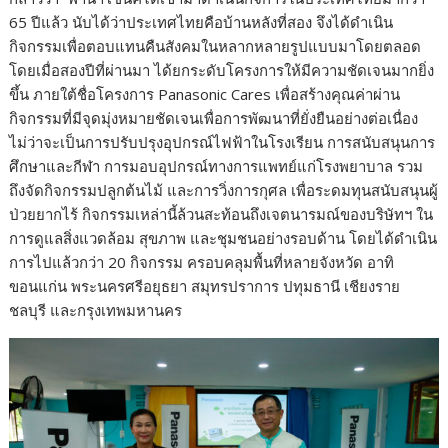
65 ปีแล้ว นับได้ว่าประเทศไทยคือบ้านหลังที่สอง จึงได้ดำเนิน
กิจกรรมเพื่อตอบแทนคืนสังคมในหลากหลายรูปแบบมาโดยตลอด
โดยเมื่อสองปีที่ผ่านมา ได้ยกระดับโครงการให้มีความชัดเจนมากยิ่ง
ขึ้น ภายใต้ชื่อโครงการ Panasonic Cares เพื่อสร้างคุณค่าผ่าน
กิจกรรมที่มีจุดมุ่งหมายชัดเจนเพื่อการพัฒนาที่ยั่งยืนอย่างต่อเนื่อง
ไม่ว่าจะเป็นการปรับปรุงอุปกรณ์ไฟฟ้าในโรงเรียน การสนับสนุนการ
ศึกษาและกีฬา การมอบอุปกรณ์ทางการแพทย์แก่โรงพยาบาล รวม
ถึงจัดกิจกรรมปลูกต้นไม้ และการวิ่งการกุศล เพื่อระดมทุนสนับสนุนผู้
ป่วยยากไร้ กิจกรรมเหล่านี้ล้วนสะท้อนถึงเจตนารมณ์ของบริษัทฯ ใน
การดูแลสิ่งแวดล้อม สุขภาพ และชุมชนอย่างรอบด้าน โดยได้ดำเนิน
การไปแล้วกว่า 20 กิจกรรม ครอบคลุมพื้นที่หลายจังหวัด อาทิ
ขอนแก่น พระนครศรีอยุธยา สมุทรปราการ ปทุมธานี เชียงราย
ชลบุรี และกรุงเทพมหานคร