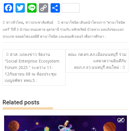
F
T
Li
C
S
ac
w
n
o
h
,
ข่าวทั่วไทย
ข่าวประชาสัมพันธ์
พานาโซนิค เดินหน้าโครงการ “พานาโซนิค
e
itt
e
p
ar
แคร์” ปีที่ 3 นำร่อง หนองคาย-อุดรธานี ร่วมกับ หลักทรัพย์ บัวหลวง มอบถังขยะแยก
b
er
y
e
ประเภท หลอดไฟแอลอีดี พานาโซนิค และคอมพิวเตอร์ เพื่อการศึกษา :
o
Li
o
n
แนะแนว
สวส. แถลงข่าว จัดงาน
คณะ กต.ตร.สภ.เมืองนนทบุรี ร่วม
เรื่อง
k
k
แสดวความยินดีกับ
“Social Enterprise Ecosystem
ผบก.ภ.จว.นนทบุรี คนใหม่ :
Forum 2025 ” ระหว่าง 11-
12กันยายน 68 ณ ห้องประชุม
เบญจพัชร ททบ.5 :
Related posts