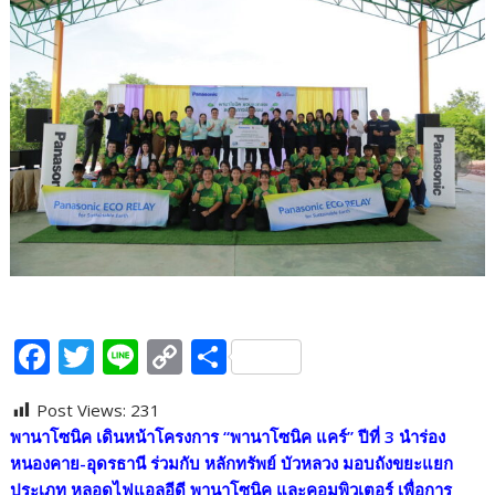
F
T
Li
C
S
ac
w
n
o
h
Post Views:
231
e
itt
e
p
ar
พานาโซนิค เดินหน้าโครงการ “พานาโซนิค แคร์” ปีที่ 3 นำร่อง
b
er
y
e
หนองคาย-อุดรธานี ร่วมกับ หลักทรัพย์ บัวหลวง มอบถังขยะแยก
ประเภท หลอดไฟแอลอีดี พานาโซนิค และคอมพิวเตอร์ เพื่อการ