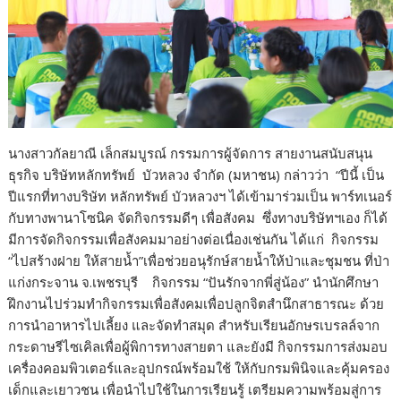
นางสาวกัลยาณี เล็กสมบูรณ์ กรรมการผู้จัดการ สายงานสนับสนุน
ธุรกิจ บริษัทหลักทรัพย์ บัวหลวง จำกัด (มหาชน) กล่าวว่า “ปีนี้ เป็น
ปีแรกที่ทางบริษัท หลักทรัพย์ บัวหลวงฯ ได้เข้ามาร่วมเป็น พาร์ทเนอร์
กับทางพานาโซนิค จัดกิจกรรมดีๆ เพื่อสังคม ซึ่งทางบริษัทฯเอง ก็ได้
มีการจัดกิจกรรมเพื่อสังคมมาอย่างต่อเนื่องเช่นกัน ได้แก่ กิจกรรม
“ไปสร้างฝาย ให้สายน้ำ”เพื่อช่วยอนุรักษ์สายน้ำให้ป่าและชุมชน ที่ป่า
แก่งกระจาน จ.เพชรบุรี กิจกรรม “ปันรักจากพี่สู่น้อง” นำนักศึกษา
ฝึกงานไปร่วมทำกิจกรรมเพื่อสังคมเพื่อปลูกจิตสำนึกสาธารณะ ด้วย
การนำอาหารไปเลี้ยง และจัดทำสมุด สำหรับเรียนอักษรเบรลล์จาก
กระดาษรีไซเคิลเพื่อผู้พิการทางสายตา และยังมี กิจกรรมการส่งมอบ
เครื่องคอมพิวเตอร์และอุปกรณ์พร้อมใช้ ให้กับกรมพินิจและคุ้มครอง
เด็กและเยาวชน เพื่อนำไปใช้ในการเรียนรู้ เตรียมความพร้อมสู่การ