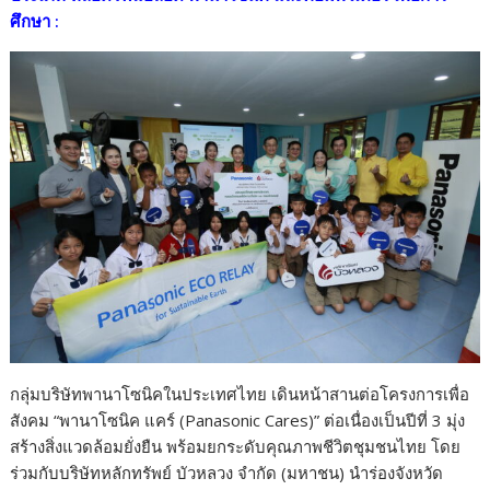
o
Li
ศึกษา :
o
n
k
k
กลุ่มบริษัทพานาโซนิคในประเทศไทย เดินหน้าสานต่อโครงการเพื่อ
สังคม “พานาโซนิค แคร์ (Panasonic Cares)” ต่อเนื่องเป็นปีที่ 3 มุ่ง
สร้างสิ่งแวดล้อมยั่งยืน พร้อมยกระดับคุณภาพชีวิตชุมชนไทย โดย
ร่วมกับบริษัทหลักทรัพย์ บัวหลวง จำกัด (มหาชน) นำร่องจังหวัด