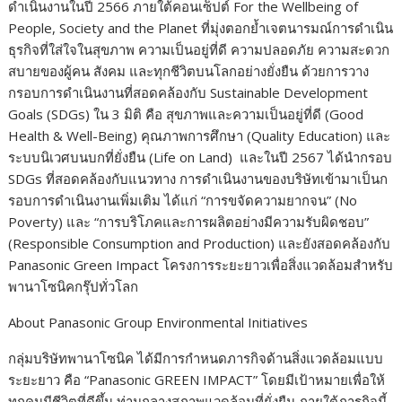
ดำเนินงานในปี 2566 ภายใต้คอนเซ็ปต์ For the Wellbeing of
People, Society and the Planet ที่มุ่งตอกย้ำเจตนารมณ์การดำเนิน
ธุรกิจที่ใส่ใจในสุขภาพ ความเป็นอยู่ที่ดี ความปลอดภัย ความสะดวก
สบายของผู้คน สังคม และทุกชีวิตบนโลกอย่างยั่งยืน ด้วยการวาง
กรอบการดำเนินงานที่สอดคล้องกับ Sustainable Development
Goals (SDGs) ใน 3 มิติ คือ สุขภาพและความเป็นอยู่ที่ดี (Good
Health & Well-Being) คุณภาพการศึกษา (Quality Education) และ
ระบบนิเวศบนบกที่ยั่งยืน (Life on Land) และในปี 2567 ได้นำกรอบ
SDGs ที่สอดคล้องกับแนวทาง การดำเนินงานของบริษัทเข้ามาเป็นก
รอบการดำเนินงานเพิ่มเติม ได้แก่ “การขจัดความยากจน” (No
Poverty) และ “การบริโภคและการผลิตอย่างมีความรับผิดชอบ”
(Responsible Consumption and Production) และยังสอดคล้องกับ
Panasonic Green Impact โครงการระยะยาวเพื่อสิ่งแวดล้อมสำหรับ
พานาโซนิคกรุ๊ปทั่วโลก
About Panasonic Group Environmental Initiatives
กลุ่มบริษัทพานาโซนิค ได้มีการกำหนดภารกิจด้านสิ่งแวดล้อมแบบ
ระยะยาว คือ “Panasonic GREEN IMPACT” โดยมีเป้าหมายเพื่อให้
ทุกคนมีชีวิตที่ดีขึ้น ท่ามกลางสภาพแวดล้อมที่ยั่งยืน ภายใต้ภารกิจนี้