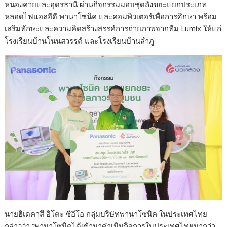
หนองคายและอุดรธานี ผ่านกิจกรรมมอบชุดถังขยะแยกประเภท
หลอดไฟแอลอีดี พานาโซนิค และคอมพิวเตอร์เพื่อการศึกษา พร้อม
เสริมทักษะและความคิดสร้างสรรค์การถ่ายภาพจากทีม Lumix ให้แก่
โรงเรียนบ้านโนนสวรรค์ และโรงเรียนบ้านลำภู
นายฮิเดคาสึ อิโตะ ซีอีโอ กลุ่มบริษัทพานาโซนิค ในประเทศไทย
กล่าวว่า “พานาโซนิคได้เข้ามาดำเนินกิจการในประเทศไทยมากว่า