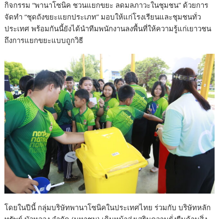
กิจกรรม “พานาโซนิค ชวนแยกขยะ ลดมลภาวะในชุมชน” ด้วยการ
จัดทำ “ชุดถังขยะแยกประเภท” มอบให้แก่โรงเรียนและชุมชนทั่ว
ประเทศ พร้อมกันนี้ยังได้นำทีมพนักงานลงพื้นที่ให้ความรู้แก่เยาวชน
ถึงการแยกขยะแบบถูกวิธี
โดยในปีนี้ กลุ่มบริษัทพานาโซนิคในประเทศไทย ร่วมกับ บริษัทหลัก
ทรัพย์ บัวหลวง จำกัด (มหาชน) เดินหน้าส่งเสริมความยั่งยืนด้านสิ่ง