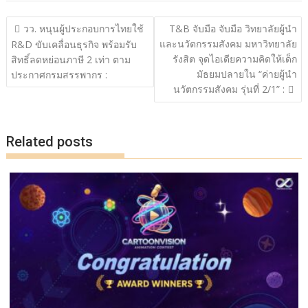
o
Li
o
n
แนะแนว
วว. หนุนผู้ประกอบการไทยใช้
T&B จับมือ จับมือ วิทยาลัยผู้นำ
เรื่อง
k
k
และนวัตกรรมสังคม มหาวิทยาลัย
R&D ขับเคลื่อนธุรกิจ พร้อมรับ
รังสิต จุดไอเดียความคิดให้เด็ก
สิทธิ์ลดหย่อนภาษี 2 เท่า ตาม
มัธยมปลายใน “ค่ายผู้นำ
ประกาศกรมสรรพากร :
นวัตกรรมสังคม รุ่นที่ 2/1” :
Related posts