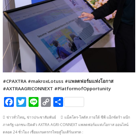
#CPAXTRA #makroxLotuss #แพลตฟอร์มแห่งโอกาส
#AXTRAAGRICONNEXT #PlatformofOpportunity
F
T
Li
C
S
ac
w
n
o
h
,
ข่าวทั่วไทย
ข่าวประชาสัมพันธ์
แม็คโคร-โลตัส ภายใต้ ซีพี แอ็กซ์ตร้า ผนึก
e
itt
e
p
ar
ภาครัฐ-เอกชน เปิดตัว AXTRA AGRI-CONNEXT แพลตฟอร์มแห่งโอกาส ออนไลน์
b
er
y
e
ตลอด 24 ชั่วโมง เชื่อมเกษตรกรไทยสู่โมเดิร์นเทรด :