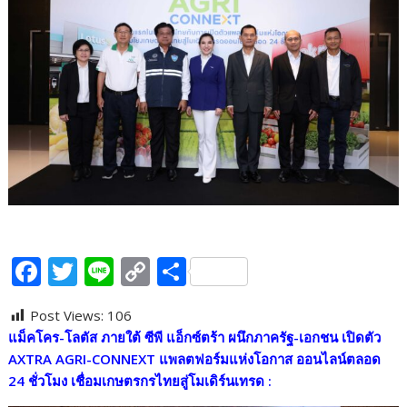
F
T
Li
C
S
ac
w
n
o
h
Post Views:
106
e
itt
e
p
ar
แม็คโคร-โลตัส ภายใต้ ซีพี แอ็กซ์ตร้า ผนึกภาครัฐ
-เอกชน เปิดตัว
b
er
y
e
AXTRA AGRI-CONNEXT แพลตฟอร์มแห่งโอกาส ออนไลน์ตลอด
o
Li
24 ชั่วโมง เชื่อมเกษตรกรไทยสู่โมเดิร์นเทรด :