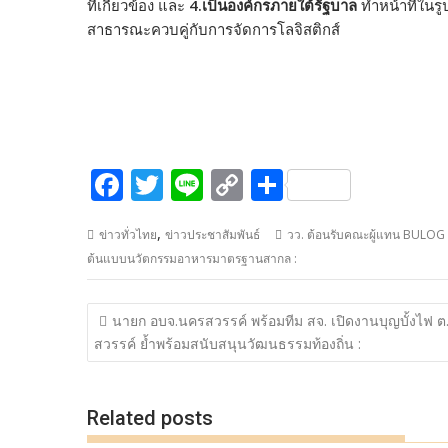
ที่เกี่ยวข้อง และ
4.เป็นองค์กรภายใต้รัฐบาล
ทำหน้าที่ในร
สาธารณะควบคู่กับการจัดการโลจิสติกส์
F
T
Li
C
S
ac
w
n
o
h
,
ข่าวทั่วไทย
ข่าวประชาสัมพันธ์
วว. ต้อนรับคณะผู้แทน BULOG ป
e
itt
e
p
ar
ต้นแบบนวัตกรรมอาหารมาตรฐานสากล :
b
er
y
e
o
Li
แนะแนว
นายก อบจ.นครสวรรค์ พร้อมทีม สจ. เปิดงานบุญบั้งไฟ ต
o
n
เรื่อง
สวรรค์ ย้ำพร้อมสนับสนุนวัฒนธรรมท้องถิ่น :
k
k
Related posts