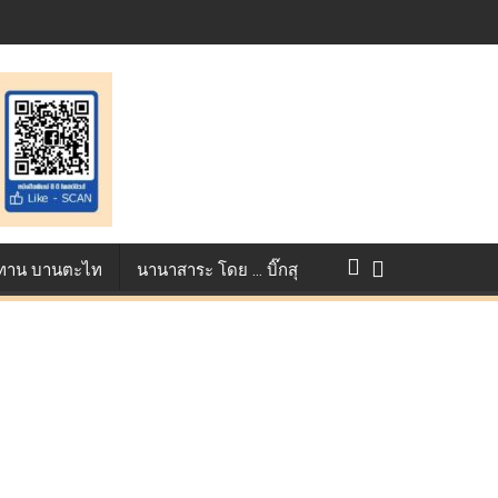
แข่งขัน True AF 2026 :
ว ทาน บานตะไท
นานาสาระ โดย … บิ๊กสุ