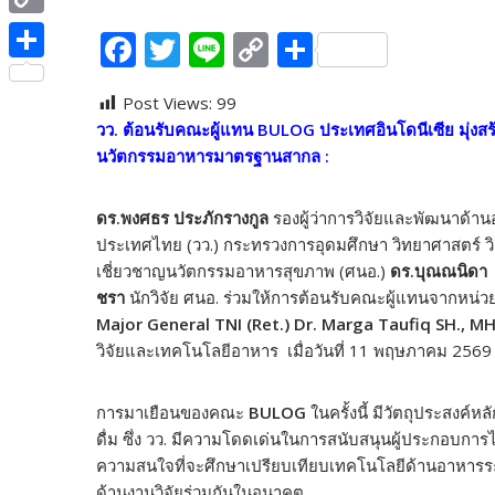
e
i
i
C
F
T
Li
C
S
b
t
n
o
ac
w
n
o
h
o
S
t
e
p
Post Views:
99
e
itt
e
p
ar
o
h
e
วว. ต้อนรับคณะผู้แทน
BULOG ประเทศอินโดนีเซีย มุ่งสร
y
b
er
y
e
k
a
r
นวัตกรรมอาหารมาตรฐานสากล :
L
o
Li
r
i
o
n
e
ดร.พงศธร ประภักรางกูล
รองผู้ว่าการวิจัยและพัฒนาด้า
n
ประเทศไทย (วว.) กระทรวงการอุดมศึกษา วิทยาศาสตร์ วิ
k
k
เชี่ยวชาญนวัตกรรมอาหารสุขภาพ (ศนอ.)
ดร.บุณณนิดา
k
ชรา
นักวิจัย ศนอ. ร่วมให้การต้อนรับคณะผู้แทนจากหน่
Major General TNI (Ret.) Dr. Marga Taufiq SH., M
วิจัยและเทคโนโลยีอาหาร เมื่อวันที่ 11 พฤษภาคม 2569
การมาเยือนของคณะ
BULOG
ในครั้งนี้ มีวัตถุประสงค์
ดื่ม ซึ่ง วว. มีความโดดเด่นในการสนับสนุนผู้ประกอบกา
ความสนใจที่จะศึกษาเปรียบเทียบเทคโนโลยีด้านอาหาร
ด้านงานวิจัยร่วมกันในอนาคต