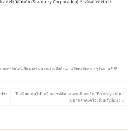
ูปแบบรัฐวิสาหกิจ (Statutory Corporation) ซึ่งเน้นการบริการ
ระเทศอินโดนีเซีย มุ่งสร้างความร่วมมือด้านงานวิจัยระดับสากล ชูโรงงาน FISP
.ปาง
“คิวเรียส คันไป” คว้าคราฟต์สาเกจากนิวยอร์ก “Brooklyn Kura”
เขย่าตลาดเครื่องดื่มพรีเมี่ยม :