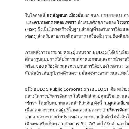
ในโอกาสนี้
ดร.ธัญชนก เมืองมั่น
ผอ.ศนอ. บรรยายสรุปภา
และ
ดร.ทองกร พลอยเพชรา
นำเสนอศักยภาพของ
โรงงา
(FISP)
ซึ่งเป็นโครงสร้างพื้นฐานสำคัญที่รองรับการวิจัย
Plant) สำหรับสายการผลิตอาหาร เครื่องดื่ม รวมถึงผลิตภ
ภายหลังการบรรยาย คณะผู้แทนจาก BULOG ได้เข้าเยี่ย
ศึกษารูปแบบการให้บริการแก่ภาคเอกชนและการนำงานวิ
พร้อมของเครื่องจักรและกระบวนการวิจัยของโรงงาน FISP 
สัมพันธ์ระดับภูมิภาคด้านความมั่นคงทางอาหารและเทคโน
อนึ่ง
BULOG Public Corporation
(
BULOG)
คือ หน่วย
กลางในการบริหารจัดการ โลจิสติกส์ ควบคุมปริมาณ แล
“ข้าว”
โดยมีบทบาทและหน้าที่สำคัญ ดังนี้
1.ดูแลเสถีย
เพื่อลดผลกระทบต่อผู้บริโภคและเกษตรกร
2.บริหารจัดก
จากเกษตรกรภายในประเทศ และกระจายสินค้าไปทั่วอินโ
เพียงพอหรือเกินความต้องการ BULOG จะได้รับอำนาจใน