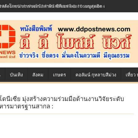
้องหลังโภชนาการของนักล่าฝัน ซีพีเอฟ เผย 10 เมนูสุดฮิต ตลอดเส้นทางการ
น
บันเทิง
สังคม
เกษตร
คอลัมน์ กุหลาบสีม่วง
เที่ย
นีเซีย มุ่งสร้างความร่วมมือด้านงานวิจัยระดับ
าหารมาตรฐานสากล :