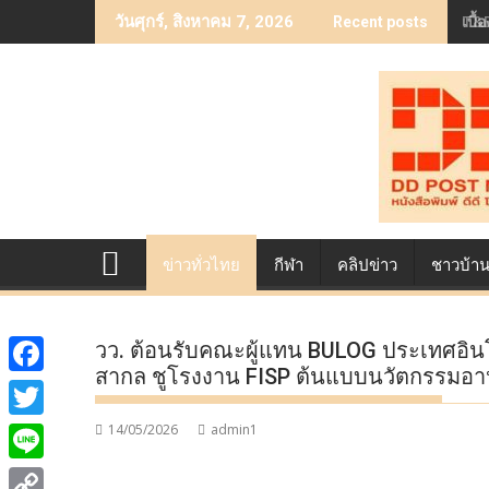
Skip
เบื
วันศุกร์, สิงหาคม 7, 2026
Recent posts
to
content
ข่าวทั่วไทย
กีฬา
คลิปข่าว
ชาวบ้า
วว. ต้อนรับคณะผู้แทน BULOG ประเทศอินโด
สากล ชูโรงงาน FISP ต้นแบบนวัตกรรมอ
F
a
14/05/2026
admin1
T
c
w
L