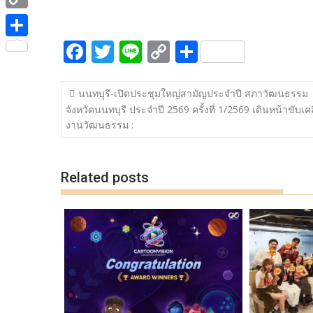
ac
w
n
o
h
e
i
i
C
e
itt
e
p
ar
b
t
n
o
F
T
Li
C
S
b
er
y
e
o
S
t
e
p
ac
w
n
o
h
o
Li
o
h
e
y
แนะแนว
e
itt
e
p
ar
o
n
k
a
นนทบุรี-เปิดประชุมใหญ่สามัญประจำปี สภาวัฒนธรรม
r
เรื่อง
L
จังหวัดนนทบุรี ประจำปี 2569 ครั้งที่ 1/2569 เดินหน้าขับเคล
b
er
y
e
k
k
r
งานวัฒนธรรม :
i
o
Li
e
n
o
n
Related posts
k
k
k