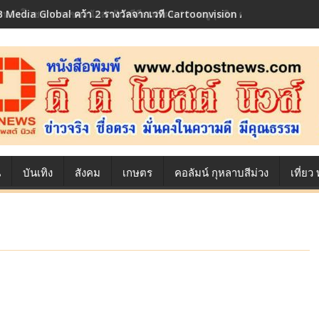
 Media Global คว้า 2 รางวัลจากเวที Cartoonvision Animation Conte
้องหลังโภชนาการของนักล่าฝัน ซีพีเอฟ เผย 10 เมนูสุดฮิต ตลอดเส้นทางการ
น
บันเทิง
สังคม
เกษตร
คอลัมน์ กุหลาบสีม่วง
เที่ย