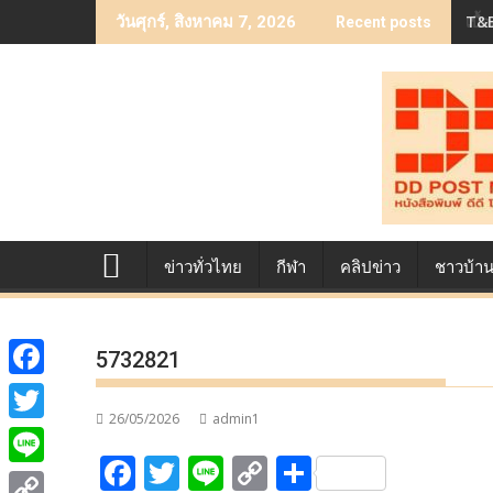
Skip
T&B
เบื
วันศุกร์, สิงหาคม 7, 2026
Recent posts
to
content
ข่าวทั่วไทย
กีฬา
คลิปข่าว
ชาวบ้า
5732821
F
26/05/2026
admin1
a
T
F
T
Li
C
S
c
w
L