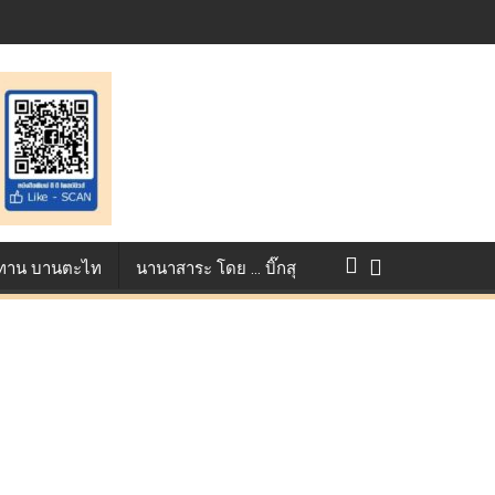
st ตอกย้ำศักยภาพแอนิเมชันไทยบนเวทีนานาชาติ ที่ประเทศอังกฤษ :
แข่งขัน True AF 2026 :
ว ทาน บานตะไท
นานาสาระ โดย … บิ๊กสุ