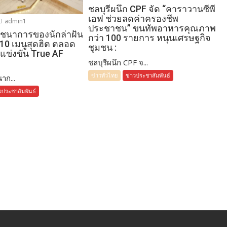
ชลบุรีผนึก CPF จัด “คาราวานซีพี
เอฟ ช่วยลดค่าครองชีพ
admin1
ประชาชน” ขนทัพอาหารคุณภาพ
โภชนาการของนักล่าฝัน
กว่า 100 รายการ หนุนเศรษฐกิจ
 10 เมนูสุดฮิต ตลอด
ชุมชน :
แข่งขัน True AF
ชลบุรีผนึก CPF จ...
ข่าวทั่วไทย
ข่าวประชาสัมพันธ์
าก...
วประชาสัมพันธ์