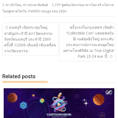
ac
w
n
o
h
,
ข่าวทั่วไทย
ข่าวประชาสัมพันธ์
CPF ชูพลังนวัตกรรมอาหารไทย สร้างโอกาส
e
itt
e
p
ar
ใหม่สู่ตลาดโลกใน THAIFEX–Anuga Asia 2026 :
b
er
y
e
o
Li
แนะแนว
นนทบุรี-เปิดประชุมใหญ่
ครั้งแรกในกรุงเทพฯ! เปิดตัว
o
n
เรื่อง
“Collectible Con” แพลตฟอร์ม
สามัญประจำปี สภาวัฒนธรรม
อีเวนต์สุดยิ่งใหญ่ ยกระดับ
k
k
จังหวัดนนทบุรี ประจำปี 2569
ประสบการณ์การสะสมยุคใหม่
ครั้งที่ 1/2569 เดินหน้าขับเคลื่อน
ผสานโลกดิจิทัล ณ True Digital
งานวัฒนธรรม :
Park 23-24 พ.ค. นี้ :
Related posts