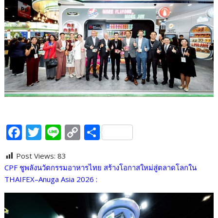
F
T
Li
C
S
ac
w
n
o
h
Post Views:
83
e
itt
e
p
ar
CPF ชูพลังนวัตกรรมอาหารไทย สร้างโอกาสใหม่สู่ตลาดโลกใน
b
er
y
e
THAIFEX–Anuga Asia 2026 :
o
Li
o
n