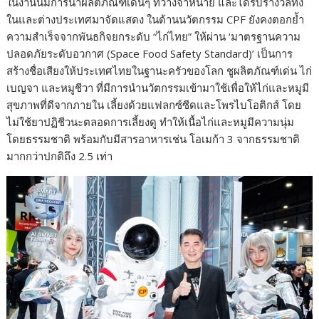
ในงานนี้มีการนำผลิตภัณฑ์เด่นๆ ที่วางจำหน่าย และได้รับรางวัลทั้ง
ในและต่างประเทศมาจัดแสดง ในด้านนวัตกรรม CPF ยังคงตอกย้ำ
ความสำเร็จจากพันธกิจยกระดับ “ไก่ไทย” ให้ผ่าน ‘มาตรฐานความ
ปลอดภัยระดับอวกาศ (Space Food Safety Standard)’ เป็นการ
สร้างชื่อเสียงให้ประเทศไทยในฐานะครัวของโลก ชูผลิตภัณฑ์เด่น ไก่
เบญจา และหมูชีวา ที่มีการนำนวัตกรรมเข้ามาใช้เพื่อให้ไก่และหมูมี
สุขภาพที่ดีจากภายใน เลี้ยงด้วยแฟลกซ์ซีดและโพรไบโอติกส์ โดย
ไม่ใช้ยาปฏิชีวนะตลอดการเลี้ยงดู ทำให้เนื้อไก่และหมูมีความนุ่ม
โดยธรรมชาติ พร้อมกับมีสารอาหารเช่น โอเมก้า 3 จากธรรมชาติ
มากกว่าปกติถึง 2.5 เท่า