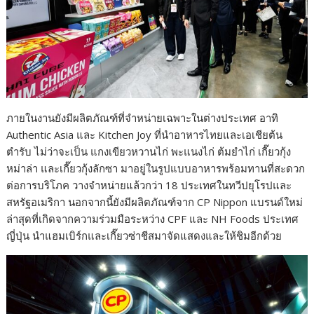
ภายในงานยังมีผลิตภัณฑ์ที่จำหน่ายเฉพาะในต่างประเทศ อาทิ
Authentic Asia และ Kitchen Joy ที่นำอาหารไทยและเอเชียต้น
ตำรับ ไม่ว่าจะเป็น แกงเขียวหวานไก่ พะแนงไก่ ต้มยำไก่ เกี๊ยวกุ้ง
หม่าล่า และเกี๊ยวกุ้งลักซา มาอยู่ในรูปแบบอาหารพร้อมทานที่สะดวก
ต่อการบริโภค วางจำหน่ายแล้วกว่า 18 ประเทศในทวีปยุโรปและ
สหรัฐอเมริกา นอกจากนี้ยังมีผลิตภัณฑ์จาก CP Nippon แบรนด์ใหม่
ล่าสุดที่เกิดจากความร่วมมือระหว่าง CPF และ NH Foods ประเทศ
ญี่ปุ่น นำแฮมเบิร์กและเกี๊ยวซ่าชีสมาจัดแสดงและให้ชิมอีกด้วย