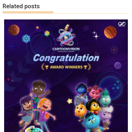
k
k
Related posts