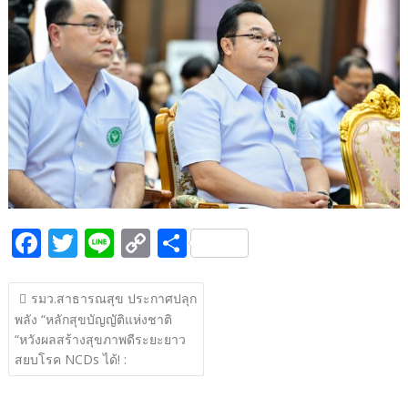
b
er
y
e
o
Li
o
n
k
k
F
T
Li
C
S
ac
w
n
o
h
แนะแนว
e
itt
e
p
ar
รมว.สาธารณสุข ประกาศปลุก
เรื่อง
พลัง “หลักสุขบัญญัติแห่งชาติ
b
er
y
e
“หวังผลสร้างสุขภาพดีระยะยาว
o
Li
สยบโรค NCDs ได้! :
o
n