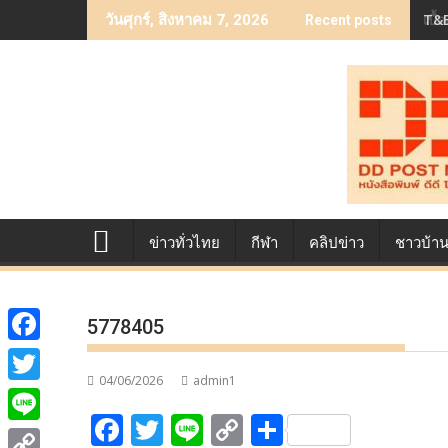
Skip
เบื
วันศุกร์, สิงหาคม 7, 2026
Recent posts
to
content
ข่าวทั่วไทย
กีฬา
คลิปข่าว
ชาวบ้า
5778405
F
04/06/2026
admin1
a
T
F
T
Li
C
S
c
w
L