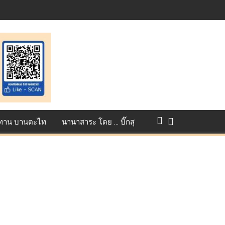
แข่งขัน True AF 2026 :
ว ทาน บานตะไท
นานาสาระ โดย … บิ๊กสุ