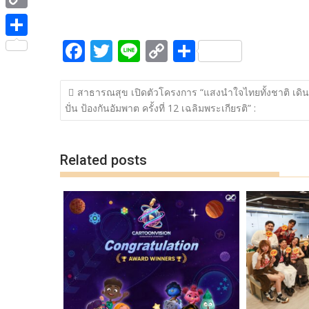
ac
w
n
o
h
e
i
i
C
e
itt
e
p
ar
b
t
n
o
F
T
Li
C
S
b
er
y
e
o
S
t
e
p
ac
w
n
o
h
o
Li
o
h
e
y
แนะแนว
e
itt
e
p
ar
o
n
k
a
สาธารณสุข เปิดตัวโครงการ “แสงนำใจไทยทั้งชาติ เดิน ว
r
เรื่อง
L
ปั่น ป้องกันอัมพาต ครั้งที่ 12 เฉลิมพระเกียรติ” :
b
er
y
e
k
k
r
i
o
Li
e
n
o
n
Related posts
k
k
k