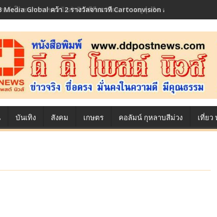
้องหลังโภชนาการของนักล่าฝัน ซีพีเอฟ เผย 10 เมนูสุดฮิต ตลอดเส้นทางการ
น
บันเทิง
สังคม
เกษตร
คอลัมน์ กุหลาบสีม่วง
เที่ย