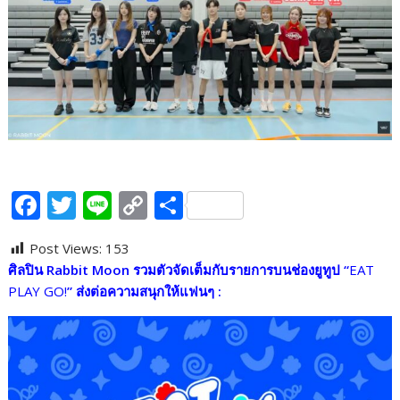
F
T
Li
C
S
ac
w
n
o
h
Post Views:
153
e
itt
e
p
ar
ศิลปิน
Rabbit Moon รวมตัวจัดเต็มกับรายการบนช่องยูทูป
“
EAT
b
er
y
e
PLAY GO!
” ส่งต่อความสนุกให้แฟนๆ :
o
Li
o
n
k
k