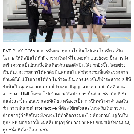
EAT PLAY GO! รายการที่จะพาทุกคนไปกิน ไปเล่น ไปเที่ยว เปิด
โอกาสให้ศิลปินได้ทำกิจกรรมใหม่ ที่ไม่เคยทำ และยังจะเป็นการส่ง
เสริมความเป็นอันหนึ่งอันเดียวกันของศิลปินให้มากยิ่งขึ้น โดยช่วง
เริ่มต้นของรายการได้พาศิลปินทุกคนไปทำกิจกรรมที่แต่ละวงอยาก
ทำแต่ยังไม่มีโอกาสได้ทำ ไม่ว่าจะเป็น การแข่งขันกีฬาระหว่าง 2 สีที่
จับศิลปินทุกคนมาเล่นเกมส์ประลองปัญญาและความสามัคคี ส่วน
สาวๆวง LUMI ก็จะพาไปเข้าคลาสศิลปะ การ ปั้นถ้วยเซรามิก ที่เริ่ม
กันตั้งแต่ขั้นตอนแรกเลยทีเดียว หรือจะเป็นการปีนหน้าผาจำลองใน
ร่ม การเล่นเกมส์ interactive ที่ต้องใช้พลังและไหวพริบในการเล่น
ถ้าอยากรู้ว่าศิลปินวงไหนจะได้ทำกิจกรรมอะไร ต้องตามไปดูกันใน
ทุกๆ EP นอกจากนี้ยังมีคลิปสนุกๆอีกมากมายที่ทยอยมาเสิร์ฟกันบนยู
ทูปชนิดที่ต้องติดตามชม