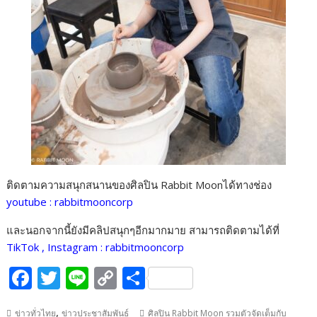
ติดตามความสนุกสนานของศิลปิน Rabbit Moonได้ทางช่อง
youtube : rabbitmooncorp
และนอกจากนี้ยังมีคลิปสนุกๆอีกมากมาย สามารถติดตามได้ที่
TikTok , Instagram : rabbitmooncorp
F
T
Li
C
S
ac
w
n
o
h
,
ข่าวทั่วไทย
ข่าวประชาสัมพันธ์
ศิลปิน Rabbit Moon รวมตัวจัดเต็มกับ