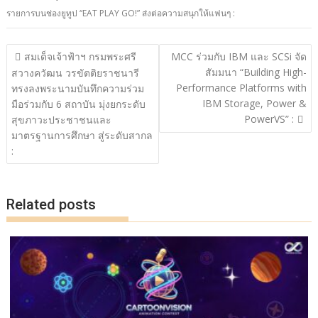
e
itt
e
p
ar
รายการบนช่องยูทูป “EAT PLAY GO!” ส่งต่อความสนุกให้แฟนๆ :
b
er
y
e
o
Li
แนะแนว
สมเด็จเจ้าฟ้าฯ กรมพระศรี
MCC ร่วมกับ IBM และ SCSi จัด
o
n
เรื่อง
สัมมนา “Building High-
สวางควัฒน วรขัตติยราชนารี
Performance Platforms with
k
k
ทรงลงพระนามบันทึกความร่วม
IBM Storage, Power &
มือร่วมกับ 6 สถาบัน มุ่งยกระดับ
PowerVS” :
สุขภาวะประชาชนและ
มาตรฐานการศึกษา สู่ระดับสากล
:
Related posts