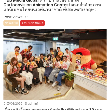
T&B Media Global คว้า 2 รางวัลจากเวที
Cartoonvision Animation Contest ตอกย้ำศักยภาพ
แอนิเมชันไทยบนเวทีนานาชาติ ที่ประเทศอังกฤษ :
Post Views: 33 T...
ข่าวทั่วไทย
ข่าวประชาสัมพันธ์
05/08/2026
admin1
เบื้องหลังโภชนาการของนักล่าฝัน ซีพีเอฟ เผย 10 เมนู