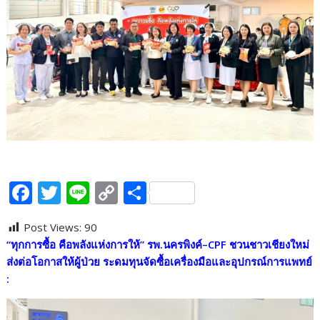
F
T
Li
C
S
ac
w
n
o
h
Post Views:
90
e
itt
e
p
ar
“ทุกการซื้อ คือพลังแห่งการให้” รพ.นครพิงค์–CPF ชวนชาวเชียงใหม่
b
er
y
e
ส่งต่อโอกาสให้ผู้ป่วย ระดมทุนจัดซื้อเครื่องมือและอุปกรณ์การแพทย์
o
Li
:
o
n