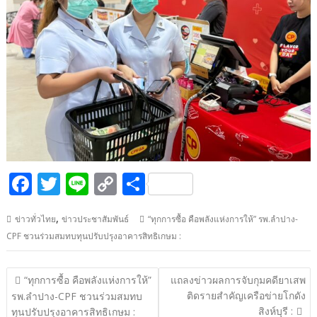
F
T
Li
C
S
ac
w
n
o
h
,
ข่าวทั่วไทย
ข่าวประชาสัมพันธ์
“ทุกการซื้อ คือพลังแห่งการให้” รพ.ลำปาง-
e
itt
e
p
ar
CPF ชวนร่วมสมทบทุนปรับปรุงอาคารสิทธิเกษม :
b
er
y
e
o
Li
แนะแนว
“ทุกการซื้อ คือพลังแห่งการให้”
แถลงข่าวผลการจับกุมคดียาเสพ
o
n
เรื่อง
ติดรายสำคัญเครือข่ายโกดัง
รพ.ลำปาง-CPF ชวนร่วมสมทบ
สิงห์บุรี :
ทุนปรับปรุงอาคารสิทธิเกษม :