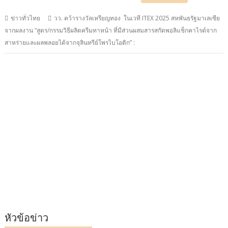
ข่าวทั่วไทย
วว. คว้ารางวัลเหรียญทอง ในเวที ITEX 2025 สหพันธรัฐมาเลเซีย
จากผลงาน “สูตร/กรรมวิธีผลิตครีมทาหน้า ที่มีส่วนผสมสารสกัดพอลิแซ็กคาไรด์จาก
สาหร่ายและผลพลอยได้จากจุลินทรีย์โพรไบโอติก” :
หัวข้อข่าว