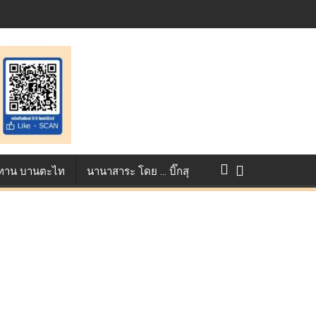
ontest ตอกย้ำศักยภาพแอนิเมชันไทยบนเวทีนานาชาติ ที่ประเทศอังกฤษ :
างการแข่งขัน True AF 2026 :
ว ทาน บานตะไท
นานาสาระ โดย … บิ๊กสุ