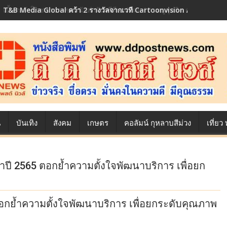
T&B Media Global คว้า 2 รางวัลจากเวที Cartoonvision Animation C
เบื้องหลังโภชนาการของนักล่าฝัน ซีพีเอฟ เผย 10 เมนูสุดฮิต ตลอดเส้นท
น
บันเทิง
สังคม
เกษตร
คอลัมน์ กุหลาบสีม่วง
เที่ย
ะจำปี 2565 ตอกย้ำความตั้งใจพัฒนาบริการ เพื่อยก
 ตอกย้ำความตั้งใจพัฒนาบริการ เพื่อยกระดับคุณภาพ