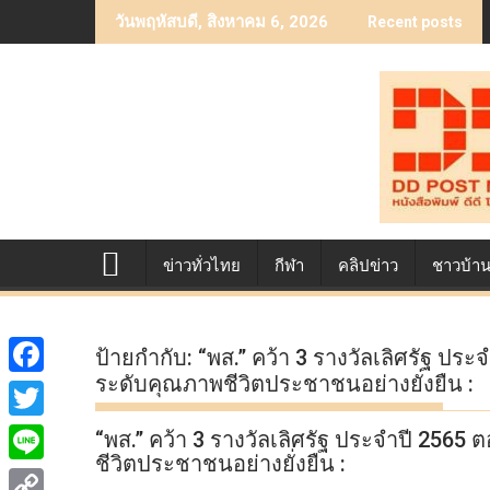
Skip
วันพฤหัสบดี, สิงหาคม 6, 2026
Recent posts
to
content
ข่าวทั่วไทย
กีฬา
คลิปข่าว
ชาวบ้า
ป้ายกำกับ:
“พส.” คว้า 3 รางวัลเลิศรัฐ ปร
ระดับคุณภาพชีวิตประชาชนอย่างยั่งยืน :
F
a
T
“พส.” คว้า 3 รางวัลเลิศรัฐ ประจำปี 2565
c
ชีวิตประชาชนอย่างยั่งยืน :
w
L