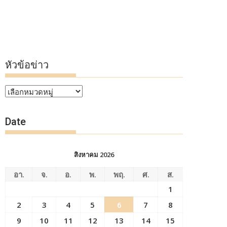
หัวข้อข่าว
หัวข้อ
ข่าว
Date
สิงหาคม 2026
อา.
จ.
อ.
พ.
พฤ.
ศ.
ส.
1
2
3
4
5
6
7
8
9
10
11
12
13
14
15