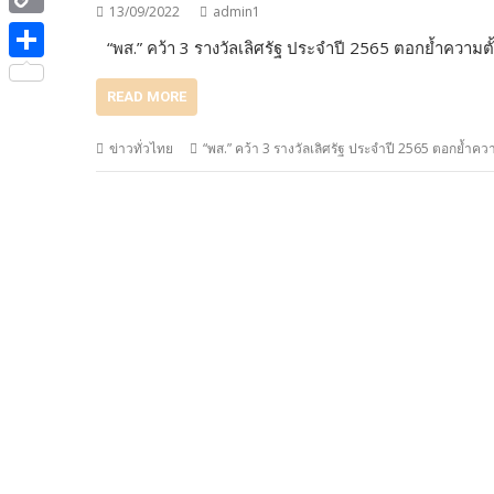
e
i
13/09/2022
admin1
i
C
b
“พส.” คว้า 3 รางวัลเลิศรัฐ ประจำปี 2565 ตอกย้ำความต
t
n
o
o
S
t
e
READ MORE
p
o
h
e
y
k
a
ข่าวทั่วไทย
“พส.” คว้า 3 รางวัลเลิศรัฐ ประจำปี 2565 ตอกย้ำคว
r
L
r
i
e
n
k