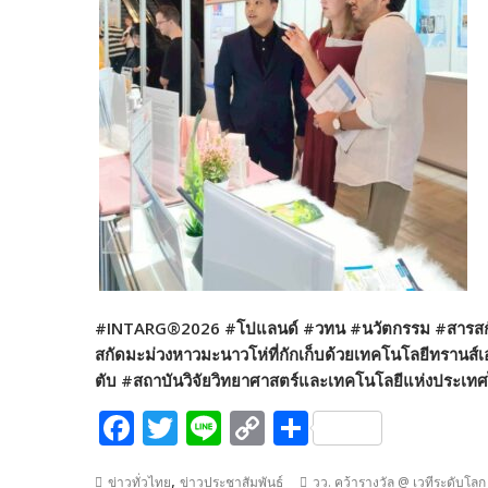
#INTARG®2026 #โปแลนด์ #วทน #นวัตกรรม #สารสกัด 
สกัดมะม่วงหาวมะนาวโห่ที่กักเก็บด้วยเทคโนโลยีทราน
ตับ #สถาบันวิจัยวิทยาศาสตร์และเทคโนโลยีแห่งประเ
F
T
Li
C
S
ac
w
n
o
h
,
ข่าวทั่วไทย
ข่าวประชาสัมพันธ์
วว. คว้ารางวัล @ เวทีระดับโ