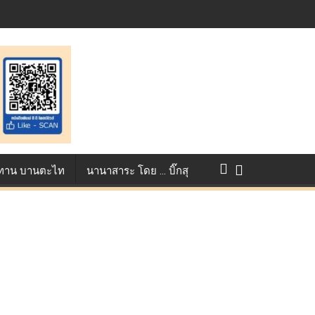
การแข่งขัน True AF 2026 :
ว ทาน บานตะไท
นานาสาระ โดย … บิ๊กสุ