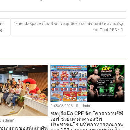
ไทย
“FriendZSpace ก๊วน 3 ซ่า ตะลุยจักรวาล” พร้อมเสิร์ฟความสนุก
บน Thai PBS :
e :
05/08/2026
admin1
ชลบุรีผนึก CPF จัด “คาราวานซีพี
เอฟ ช่วยลดค่าครองชีพ
admin1
ประชาชน” ขนทัพอาหารคุณภาพ
โภชนาการของนักล่าฝัน
กว่า 100 รายการ หนุนเศรษฐกิจ