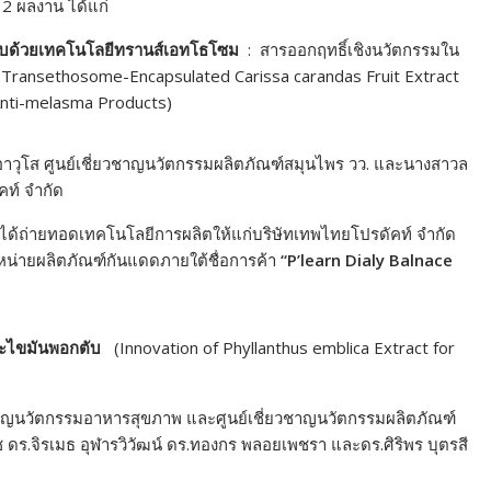
2 ผลงาน ได้แก่
ก็บด้วยเทคโนโลยีทรานส์เอทโธโซม
: สารออกฤทธิ์เชิงนวัตกรรมใน
Transethosome-Encapsulated Carissa carandas Fruit Extract
 Anti-melasma Products)
ัยอาวุโส ศูนย์เชี่ยวชาญนวัตกรรมผลิตภัณฑ์สมุนไพร วว. และนางสาวล
คท์ จำกัด
 ที่ได้ถ่ายทอดเทคโนโลยีการผลิตให้แก่บริษัทเทพไทยโปรดัคท์ จำกัด
ำหน่ายผลิตภัณฑ์กันแดดภายใต้ชื่อการค้า
“P’learn Dialy Balnace
ะไขมันพอกตับ
(Innovation of Phyllanthus emblica Extract for
ยวชาญนวัตกรรมอาหารสุขภาพ และศูนย์เชี่ยวชาญนวัตกรรมผลิตภัณฑ์
ช ดร.จิรเมธ อุฬารวิวัฒน์ ดร.ทองกร พลอยเพชรา และดร.ศิริพร บุตรสี