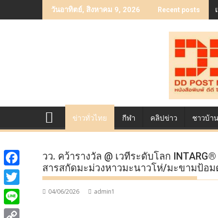
Skip
วันอาทิตย์, สิงหาคม 9, 2026
Recent posts
to
content
ข่าวทั่วไทย
กีฬา
คลิปข่าว
ชาวบ้า
วว. คว้ารางวัล @ เวทีระดับโลก INTARG®
สารสกัดมะม่วงหาวมะนาวโห่/มะขามป้อมด้
F
a
04/06/2026
admin1
T
c
w
L