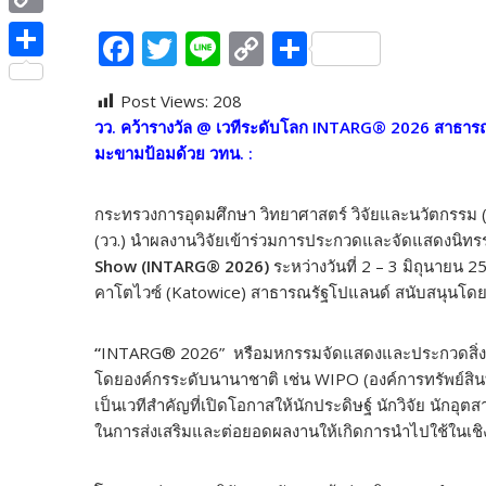
e
i
i
C
F
T
Li
C
S
b
t
n
o
ac
w
n
o
h
o
S
t
e
p
Post Views:
208
e
itt
e
p
ar
o
h
e
วว. คว้ารางวัล
@ เวทีระดับโลก INTARG® 2026 สาธารณร
y
b
er
y
e
k
a
r
มะขามป้อมด้วย วทน. :
L
o
Li
r
i
o
n
e
กระทรวงการอุดมศึกษา วิทยาศาสตร์ วิจัยและนวัตกรรม 
n
(วว.) นำผลงานวิจัยเข้าร่วมการประกวดและจัดแสดงนิ
k
k
Show (INTARG® 2026)
ระหว่างวันที่ 2 – 3 มิถุนายน 
k
คาโตไวซ์ (Katowice) สาธารณรัฐโปแลนด์ สนับสนุนโดย ส
“
INTARG® 2026” หรือมหกรรมจัดแสดงและประกวดสิ่งปร
โดยองค์กรระดับนานาชาติ เช่น WIPO (องค์การทรัพย์สิ
เป็นเวทีสำคัญที่เปิดโอกาสให้นักประดิษฐ์ นักวิจัย นัก
ในการส่งเสริมและต่อยอดผลงานให้เกิดการนำไปใช้ในเชิ