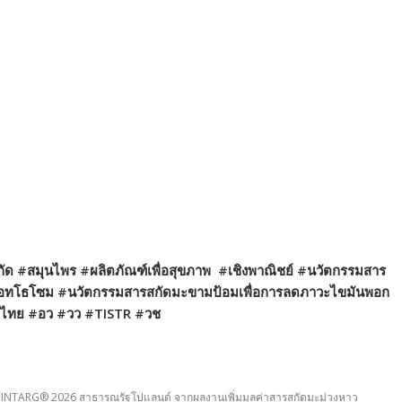
#สมุนไพร #ผลิตภัณฑ์เพื่อสุขภาพ #เชิงพาณิชย์ #นวัตกรรมสาร
ส์เอทโธโซม #นวัตกรรมสารสกัดมะขามป้อมเพื่อการลดภาวะไขมันพอก
ทศไทย #อว #วว #TISTR #วช
ลก INTARG® 2026 สาธารณรัฐโปแลนด์ จากผลงานเพิ่มมูลค่าสารสกัดมะม่วงหาว