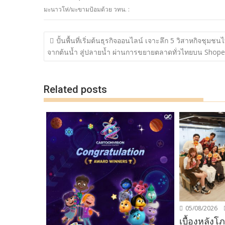
e
itt
e
p
ar
มะนาวโห่/มะขามป้อมด้วย วทน. :
b
er
y
e
o
Li
แนะแนว
ปั้นพื้นที่เริ่มต้นธุรกิจออนไลน์ เจาะลึก 5 วิสาหกิจชุมชน
o
n
เรื่อง
จากต้นน้ำ สู่ปลายน้ำ ผ่านการขยายตลาดทั่วไทยบน Shope
k
k
Related posts
05/08/2026
เบื้องหลัง