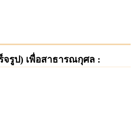
็จรูป) เพื่อสาธารณกุศล :