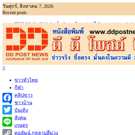
Skip
วันศุกร์, สิงหาคม 7, 2026
to
Recent posts
content
T&B Media Global คว้า 2 รางวัลจากเวที Cartoonvision An
เบื้องหลังโภชนาการของนักล่าฝัน ซีพีเอฟ เผย 10 เมนูสุดฮ
ข่าวทั่วไทย
กีฬา
คลิปข่าว
ชาวบ้าน
Facebook
บันเทิง
สังคม
Twitter
เกษตร
Line
คอลัมน์ กุหลาบสีม่วง