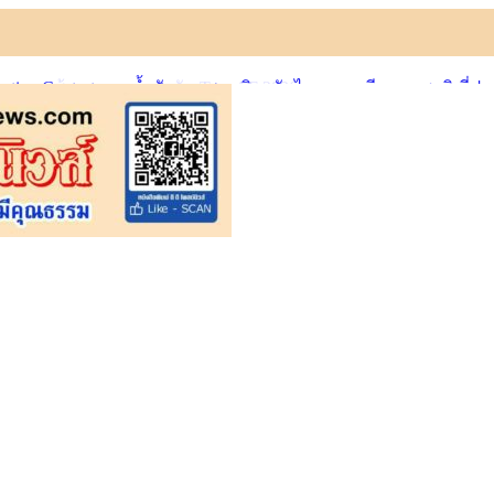
imation Contest ตอกย้ำศักยภาพแอนิเมชันไทยบนเวทีนานาชาติ ที่ป
ิต ตลอดเส้นทางการแข่งขัน True AF 2026 :