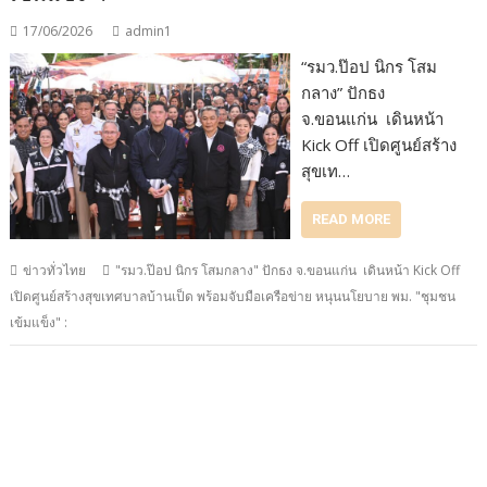
17/06/2026
admin1
“รมว.ป๊อป นิกร โสม
กลาง” ปักธง
จ.ขอนแก่น เดินหน้า
Kick Off เปิดศูนย์สร้าง
สุขเท…
READ MORE
ข่าวทั่วไทย
"รมว.ป๊อป นิกร โสมกลาง" ปักธง จ.ขอนแก่น เดินหน้า Kick Off
เปิดศูนย์สร้างสุขเทศบาลบ้านเป็ด พร้อมจับมือเครือข่าย หนุนนโยบาย พม. "ชุมชน
เข้มแข็ง" :