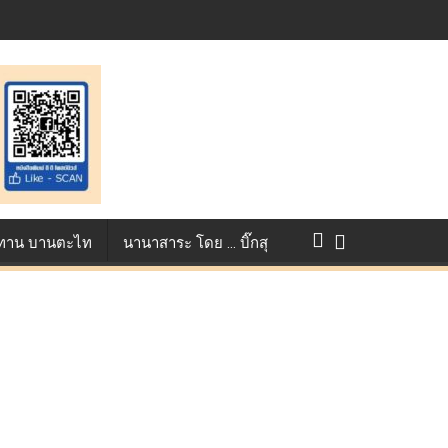
st ตอกย้ำศักยภาพแอนิเมชันไทยบนเวทีนานาชาติ ที่ประเทศอังกฤษ :
แข่งขัน True AF 2026 :
ว ทาน บานตะไท
นานาสาระ โดย … บิ๊กสุ