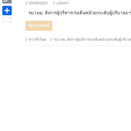
e
i
30/09/2022
admin1
i
C
b
รมว.พม. สั่งการผู้บริหารเร่งเดินหน้ายกระดับผู้บริบาลอ
t
n
o
o
S
t
e
READ MORE
p
o
h
e
y
k
a
ข่าวทั่วไทย
รมว.พม. สั่งการผู้บริหารเร่งเดินหน้ายกระดับผู้บริบาล
r
L
r
i
e
n
k