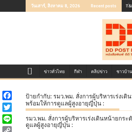
Skip
T&B
เบื
วันเสาร์, สิงหาคม 8, 2026
Recent posts
to
content
ข่าวทั่วไทย
กีฬา
คลิปข่าว
ชาวบ้า
ป้ายกำกับ:
รมว.พม. สั่งการผู้บริหารเร่งเด
พร้อมให้การดูแลผู้สูงอายุญี่ปุ่น :
F
a
T
รมว.พม. สั่งการผู้บริหารเร่งเดินหน้ายกระ
c
ดูแลผู้สูงอายุญี่ปุ่น :
w
L