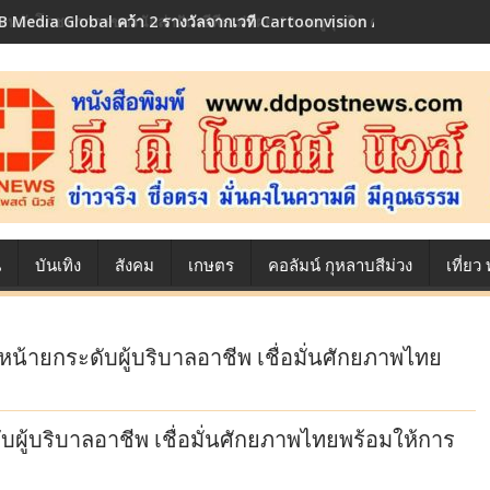
 Media Global คว้า 2 รางวัลจากเวที Cartoonvision Animation Conte
้องหลังโภชนาการของนักล่าฝัน ซีพีเอฟ เผย 10 เมนูสุดฮิต ตลอดเส้นทางการ
น
บันเทิง
สังคม
เกษตร
คอลัมน์ กุหลาบสีม่วง
เที่ย
ินหน้ายกระดับผู้บริบาลอาชีพ เชื่อมั่นศักยภาพไทย
ดับผู้บริบาลอาชีพ เชื่อมั่นศักยภาพไทยพร้อมให้การ