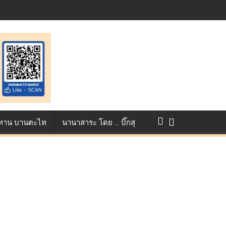
st ตอกย้ำศักยภาพแอนิเมชันไทยบนเวทีนานาชาติ ที่ประเทศอังกฤษ :
แข่งขัน True AF 2026 :
ว ทาน บานตะไท
นานาสาระ โดย … บิ๊กสุ