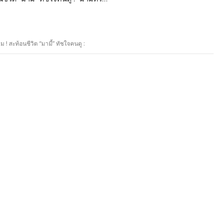
 ! สะท้อนชีวิต “มามี้” ทัชใจคนดู :