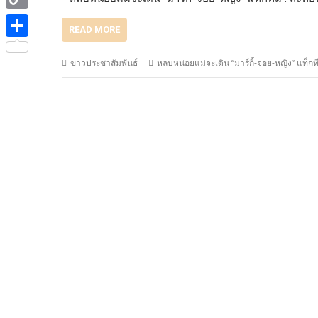
e
i
i
C
b
t
READ MORE
n
o
o
S
t
e
ข่าวประชาสัมพันธ์
หลบหน่อยแม่จะเดิน “มาร์กี้-จอย-หญิง” แท็กทีม
p
o
h
e
y
k
a
r
L
r
i
e
n
k