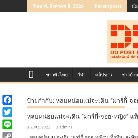
Skip
T&B
เบื
วันเสาร์, สิงหาคม 8, 2026
Recent posts
to
content
ข่าวทั่วไทย
กีฬา
คลิปข่าว
ชาวบ้า
ป้ายกำกับ:
หลบหน่อยแม่จะเดิน “มาร์กี้-จอย
F
หลบหน่อยแม่จะเดิน “มาร์กี้-จอย-หญิง” แท็ก
a
T
23/05/2022
admin1
c
w
L
หลบหน่อยแม่จะเดิน “มาร์กี้-จอย-หญิง” แท็กทีม ! สะท้อนชีว