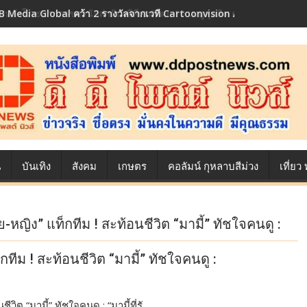
 Media Global คว้า 2 รางวัลจากเวที Cartoonvision Animation Conte
้องหลังโภชนาการของนักล่าฝัน ซีพีเอฟ เผย 10 เมนูสุดฮิต ตลอดเส้นทางการ
น
บันเทิง
สังคม
เกษตร
คอลัมน์ กุหลาบสีม่วง
เที่ย
-หญิง” แท็กทีม ! สะท้อนชีวิต “มามี้” ทัชใจคนดู :
ทีม ! สะท้อนชีวิต “มามี้” ทัชใจคนดู :
ิต “มามี้” ทัชใจคนดู : “มามี้ที่รั…