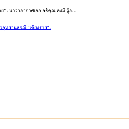
ย” : นาวาอากาศเอก อธิคุณ คงมี ผู้อ…
อุทยานธรณี “เชียงราย” :