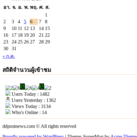
อา.
จ.
อ.
พ.
พฤ.
ศ.
ส.
1
2
3
4
5
6
7
8
9
10
11
12
13
14
15
16
17
18
19
20
21
22
23
24
25
26
27
28
29
30
31
« ก.ค.
สถิติจำนวนผู้เข้าชม
Users Today : 1482
Users Yesterday : 1362
Views Today : 3134
Who's Online : 14
ddpostnews.com © All rights reserved
Proudly powered by WordPress
|
Theme: SuperMag by
Acme Theme