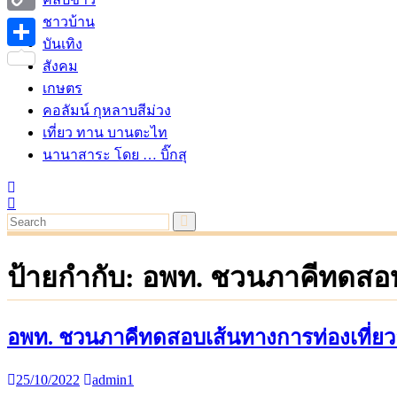
ชาวบ้าน
Copy
บันเทิง
Link
Share
สังคม
เกษตร
คอลัมน์ กุหลาบสีม่วง
เที่ยว ทาน บานตะไท
นานาสาระ โดย … บิ๊กสุ
ป้ายกำกับ:
อพท. ชวนภาคีทดสอบเ
อพท. ชวนภาคีทดสอบเส้นทางการท่องเที่ยว
25/10/2022
admin1