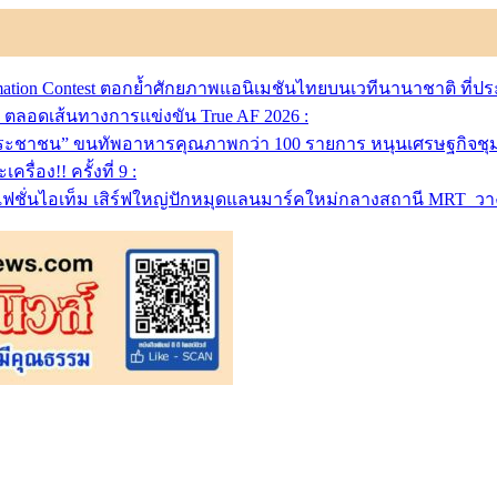
imation Contest ตอกย้ำศักยภาพแอนิเมชันไทยบนเวทีนานาชาติ ที่ป
ิต ตลอดเส้นทางการแข่งขัน True AF 2026 :
พประชาชน” ขนทัพอาหารคุณภาพกว่า 100 รายการ หนุนเศรษฐกิจชุ
อง!! ครั้งที่ 9 :
ั่นไอเท็ม เสิร์ฟใหญ่ปักหมุดแลนมาร์คใหม่กลางสถานี MRT วาง POV