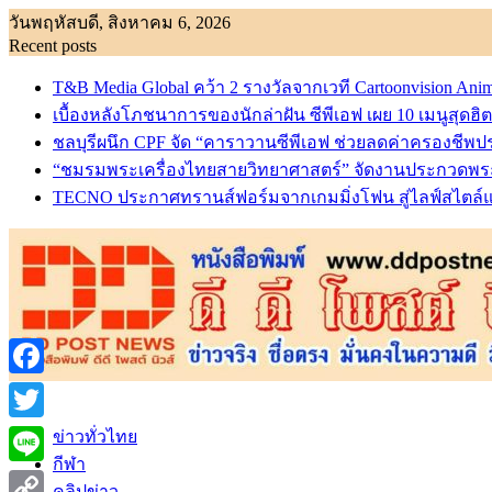
Skip
วันพฤหัสบดี, สิงหาคม 6, 2026
to
Recent posts
content
T&B Media Global คว้า 2 รางวัลจากเวที Cartoonvision An
เบื้องหลังโภชนาการของนักล่าฝัน ซีพีเอฟ เผย 10 เมนูสุดฮ
ชลบุรีผนึก CPF จัด “คาราวานซีพีเอฟ ช่วยลดค่าครองชี
“ชมรมพระเครื่องไทยสายวิทยาศาสตร์” จัดงานประกวดพระเครื่
TECNO ประกาศทรานส์ฟอร์มจากเกมมิ่งโฟน สู่ไลฟ์สไตล์แฟช
Facebook
Twitter
ข่าวทั่วไทย
กีฬา
Line
คลิปข่าว