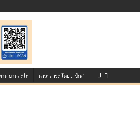
ontest ตอกย้ำศักยภาพแอนิเมชันไทยบนเวทีนานาชาติ ที่ประเทศอังกฤษ :
างการแข่งขัน True AF 2026 :
ว ทาน บานตะไท
นานาสาระ โดย … บิ๊กสุ