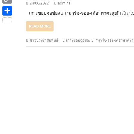
e
i
24/06/2022
admin1
i
C
b
เกาะขอบจอช่อง 3 ! “มาร์ช-จอย-เต๋อ” พาตะลุยกินใน “เ
t
n
o
o
S
t
e
READ MORE
p
o
h
e
y
k
a
ข่าวประชาสัมพันธ์
เกาะขอบจอช่อง 3 ! “มาร์ช-จอย-เต๋อ” พาตะลุยก
r
L
r
i
e
n
k