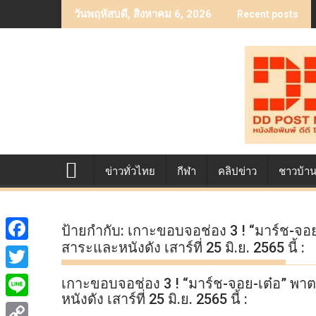
Skip
วันพฤหัสบดี, สิงหาคม 6, 2026
Recent posts
to
content
ข่าวทั่วไทย
กีฬา
คลิปข่าว
ชาวบ้า
ป้ายกำกับ:
เกาะขอบจอช่อง 3 ! “มาร์ช-จอย-
สาระและหนังดัง เสาร์ที่ 25 มิ.ย. 2565 นี้ :
F
a
T
เกาะขอบจอช่อง 3 ! “มาร์ช-จอย-เต๋อ” พาต
c
หนังดัง เสาร์ที่ 25 มิ.ย. 2565 นี้ :
w
L