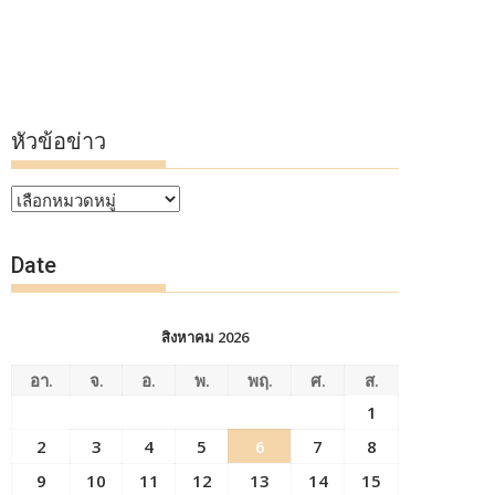
หัวข้อข่าว
หัวข้อ
ข่าว
Date
สิงหาคม 2026
อา.
จ.
อ.
พ.
พฤ.
ศ.
ส.
1
2
3
4
5
6
7
8
9
10
11
12
13
14
15