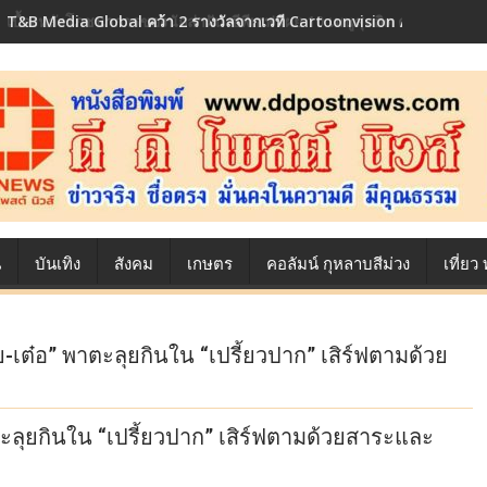
T&B Media Global คว้า 2 รางวัลจากเวที Cartoonvision Animation C
เบื้องหลังโภชนาการของนักล่าฝัน ซีพีเอฟ เผย 10 เมนูสุดฮิต ตลอดเส้นท
น
บันเทิง
สังคม
เกษตร
คอลัมน์ กุหลาบสีม่วง
เที่ย
เต๋อ” พาตะลุยกินใน “เปรี้ยวปาก” เสิร์ฟตามด้วย
ะลุยกินใน “เปรี้ยวปาก” เสิร์ฟตามด้วยสาระและ