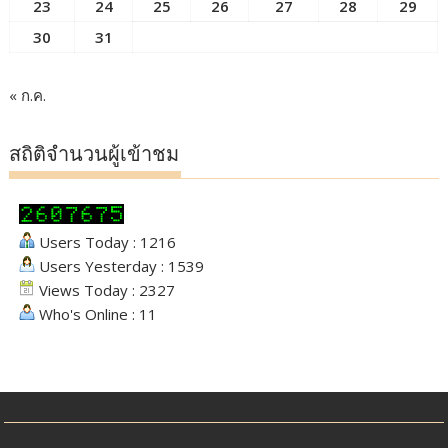
23
24
25
26
27
28
29
30
31
« ก.ค.
สถิติจำนวนผู้เข้าชม
Users Today : 1216
Users Yesterday : 1539
Views Today : 2327
Who's Online : 11