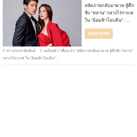
สลัดภาพกลับมาดวล สู้ศึก
ชิง “หลาน” กลางไร่กาแฟ
ใน “อ้อมฟ้าโอบดิน” : …
READ MORE
ข่าวประชาสัมพันธ์
เคมีลงตัว “เพื่อน-บัว” สลัดภาพกลับมาดวล สู้ศึกชิง “หลาน”
กลางไร่กาแฟ ใน “อ้อมฟ้าโอบดิน” :