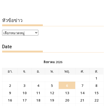
หัวข้อข่าว
หัวข้อ
ข่าว
Date
สิงหาคม 2026
อา.
จ.
อ.
พ.
พฤ.
ศ.
ส.
1
2
3
4
5
6
7
8
9
10
11
12
13
14
15
16
17
18
19
20
21
22