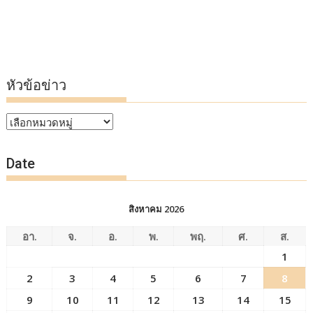
หัวข้อข่าว
หัวข้อ
ข่าว
Date
สิงหาคม 2026
อา.
จ.
อ.
พ.
พฤ.
ศ.
ส.
1
2
3
4
5
6
7
8
9
10
11
12
13
14
15