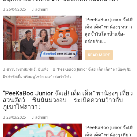
26/04/2025
admin1
“PeeKaBoo Junior จ๊ะเอ๋!
เด็ด เด็ด” พาน้องๆ หนาว
สุดขั้วในโลกน้ำแข็ง–
อร่อยกับเ…
READ MORE
,
ข่าวประชาสัมพันธ์
บันเทิง
"PeeKaBoo Junior จ๊ะเอ๋! เด็ด เด็ด" พาน้องๆ ชิม
พิซซ่าชีสเยิ้ม พร้อมดูโชว์ควงแป้งสุดเร้าใจ! :
“PeeKaBoo Junior จ๊ะเอ๋! เด็ด เด็ด” พาน้องๆ เที่ยว
สวนสัตว์ – ชิมมันม่วงอบ – ระเบิดความว้าวกับ
ภูเขาไฟลาวา :
28/03/2025
admin1
“PeeKaBoo Junior จ๊ะเอ๋!
เด็ด เด็ด” พาน้องๆ เที่ยว