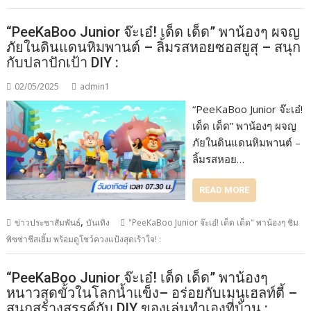
“PeeKaBoo Junior จ๊ะเอ๋! เด็ด เด็ด” พาน้องๆ ผจญ
ภัยในดินแดนหิมพานต์ – ลิ้มรสหอยซอสยูสุ – สนุก
กับปลาปักเป้า DIY :
02/05/2025
admin1
“PeeKaBoo Junior จ๊ะเอ๋!
เด็ด เด็ด” พาน้องๆ ผจญ
ภัยในดินแดนหิมพานต์ –
ลิ้มรสหอย…
READ MORE
,
ข่าวประชาสัมพันธ์
บันเทิง
"PeeKaBoo Junior จ๊ะเอ๋! เด็ด เด็ด" พาน้องๆ ชิม
พิซซ่าชีสเยิ้ม พร้อมดูโชว์ควงแป้งสุดเร้าใจ! :
“PeeKaBoo Junior จ๊ะเอ๋! เด็ด เด็ด” พาน้องๆ
หนาวสุดขั้วในโลกน้ำแข็ง– อร่อยกับเมนูเฮลท์ตี้ –
สนุกสร้างสรรค์กับ DIY ของเล่นทำเองที่บ้าน :