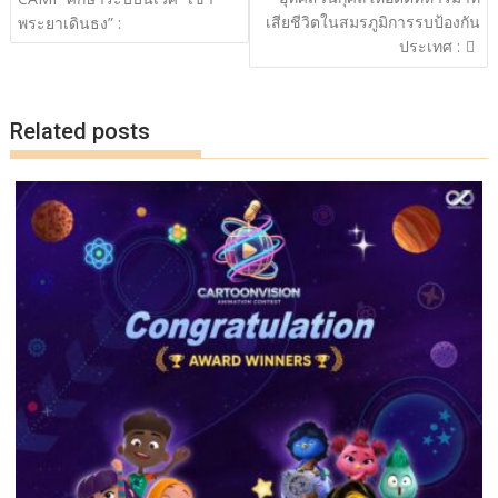
k
k
เสียชีวิตในสมรภูมิการรบป้องกัน
พระยาเดินธง” :
ประเทศ :
Related posts