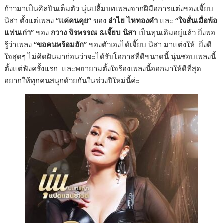
ก้าวมาเป็นศิลปินเต็มตัว นุ่นปลื้มบทเพลงจากฝีมือการแต่งของเจี๊ยบ
นิสา ตั้งแต่เพลง
“แค่คน​คุย​“
ของ
ลำไย ไหทองคำ
และ
“ใจสั่นเมื่อพ้อ
แฟนเก่า”
ของ
กวาง จิรพรรณ &​เจี๊ยบ นิสา
เป็นทุนเดิมอยู่แล้ว ยิ่งพอ
รู้ว่าเพลง
“ขอคนพร้อมฮัก”
ของตัวเองได้เจี๊ยบ นิสา มาแต่งให้ ยิ่งดี
ใจสุดๆ ไม่คิดฝันมาก่อนว่าจะได้รับโอกาสที่ดีขนาดนี้ นุ่นชอบเพลงนี้
ตั้งแต่ฟังครั้งแรก และพยายามตั้งใจร้องเพลงนี้ออกมาให้ดีที่สุด
อยากให้ทุกคนสนุกด้วยกันในช่วงปีใหม่นี้ค่ะ