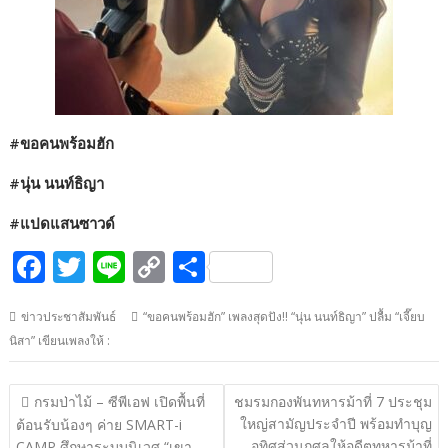
#ขอคนพร้อมฮัก
#นุ่น นนท์ธิญา
#แปดแสนซาวด์
F
T
Li
C
S
ac
w
n
o
h
ข่าวประชาสัมพันธ์
“ขอคนพร้อมฮัก” เพลงสุดปัง!! “นุ่น นนท์ธิญา” ปลื้ม “เจี๊ยบ
e
itt
e
p
ar
นิสา” เขียนเพลงให้ :
b
er
y
e
o
Li
แนะแนว
กรมป่าไม้ – ซีพีเอฟ เปิดพื้นที่
ชมรมกองพันทหารม้าที่ 7 ประชุม
o
n
เรื่อง
ใหญ่สามัญประจำปี พร้อมทำบุญ
ต้อนรับน้องๆ ค่าย SMART-i
อุทิศส่วนกุศลให้อดีตทหารม้าที่
CAMP ศึกษาระบบนิเวศ “เขา