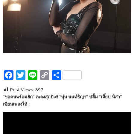
F
T
Li
C
S
ac
w
n
o
h
Post Views:
897
e
itt
e
p
ar
“ขอคนพร้อมฮัก” เพลงสุดปัง!! “นุ่น นนท์ธิญา” ปลื้ม “เจี๊ยบ นิสา”
b
er
y
e
เขียนเพลงให้ :
o
Li
o
n
k
k