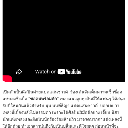
เปิดตัวเป็นศิลปินค่ายแปดแสนซาวด์ ร้องเต้นจัดเต็มความเซ็กซี่สุด
แซ่บลงซิงเกิ้ล
“ขอคนพร้อมฮัก”
เพลงแนวลูกทุ่งอินดี้ให้แฟนๆ ได้สนุก
รับปีใหม่กันแล้วสำหรับ นุ่น นนท์ธิญา แปดแสนซาวด์ บอกเลยว่า
เพลงนี้เบื้องหลังไม่ธรรมดา เพราะได้ศิลปินฝีมือดีอย่าง เจี๊ยบ นิสา
นักแต่งเพลงและยังเป็นนักร้องร้อยล้านวิว มาจรดปากกาแต่งเพลงนี้
ให้อีกด้วย ทำเอาสาวนุ่นถึงกับเป็นปลื้มและดีใจสุดๆ ก่อนหน้าที่จะ