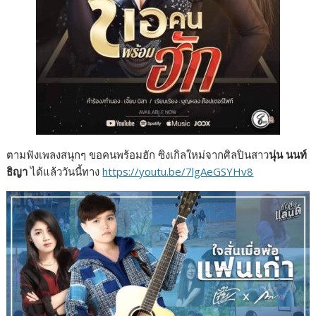
ตามฟังเพลงสนุกๆ ขอคนพร้อมฮัก ซิงเกิลใหม่จากศิลปินสาว
นุ่น นนท์
ธิญา
ได้แล้ววันนี้ทาง
https://youtu.be/7lgAeGSYHv8