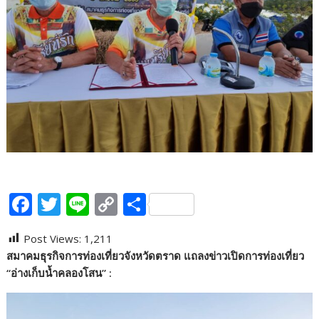
F
T
Li
C
S
ac
w
n
o
h
Post Views:
1,211
e
itt
e
p
ar
สมาคมธุรกิจการท่องเที่ยวจังหวัดตราด แถลงข่าวเปิดการท่องเที่ยว
b
er
y
e
“อ่างเก็บน้ำคลองโสน” :
o
Li
o
n