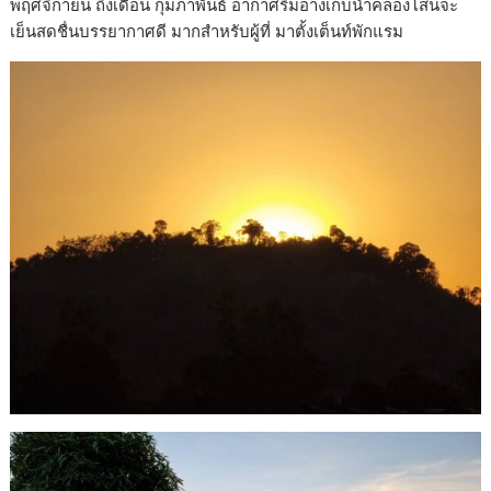
พฤศจิกายน ถึงเดือน กุมภาพันธ์ อากาศริมอ่างเก็บน้ำคลองโสนจะ
เย็นสดชื่นบรรยากาศดี มากสำหรับผู้ที่ มาตั้งเต็นท์พักแรม