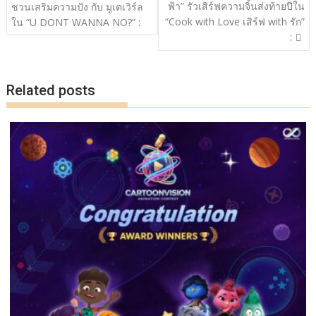
o
n
เรื่อง
ฟ้า” รัวเสิร์ฟความจิ้นส่งท้ายปีใน
ชวนเสริมความปัง กับ มูเตเวิร์ล
“Cook with Love เสิร์ฟ with รัก”
k
k
ใน “U DONT WANNA NO?” :
:
Related posts