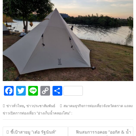
F
T
Li
C
S
ac
w
n
o
h
,
ข่าวทั่วไทย
ข่าวประชาสัมพันธ์
สมาคมธุรกิจการท่องเที่ยวจังหวัดตราด แถลง
e
itt
e
p
ar
ข่าวเปิดการท่องเที่ยว “อ่างเก็บน้ำคลองโสน” :
b
er
y
e
o
Li
แนะแนว
ชี้เป้าสายมู “เต๋อ รัฐนันท์”
ฟินสมการรอคอย “ออกัส & น้ำ