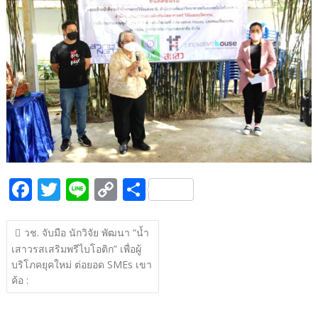
b
er
y
e
o
Li
o
n
k
k
F
T
Li
C
S
ac
w
n
o
h
แนะแนว
e
itt
e
p
ar
วช. จับมือ นักวิจัย พัฒนา “น้ำ
เรื่อง
เสาวรสเสริมพรีไบโอติก” เพื่อผู้
b
er
y
e
บริโภคยุคใหม่ ต่อยอด SMEs เขา
o
Li
ค้อ :
o
n