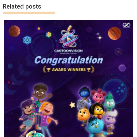
k
k
Related posts